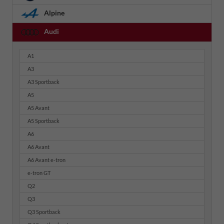
Alpine
Audi
A1
A3
A3 Sportback
A5
A5 Avant
A5 Sportback
A6
A6 Avant
A6 Avant e-tron
e-tron GT
Q2
Q3
Q3 Sportback