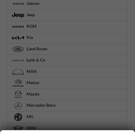
Jaecoo
Jeep
KGM
Kia
Land Rover
Lynk & Co
MAN
Maxus
Mazda
Mercedes-Benz
MG
MINI