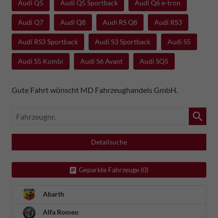
Audi Q5
Audi Q5 Sportback
Audi Q6 e-tron
Audi Q7
Audi Q8
Audi RS Q8
Audi RS3
Audi RS3 Sportback
Audi S3 Sportback
Audi S5
Audi S5 Kombi
Audi S6 Avant
Audi SQ5
Gute Fahrt wünscht MD Fahrzeughandels GmbH.
Fahrzeugnr.
Detailsuche
Geparkte Fahrzeuge (
0
)
Abarth
Alfa Romeo