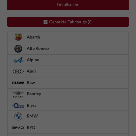
Detailsuche
Geparkte Fahrzeuge (
0
)
Abarth
Alfa Romeo
Alpine
Audi
Baw
Bentley
Blyss
BMW
BYD