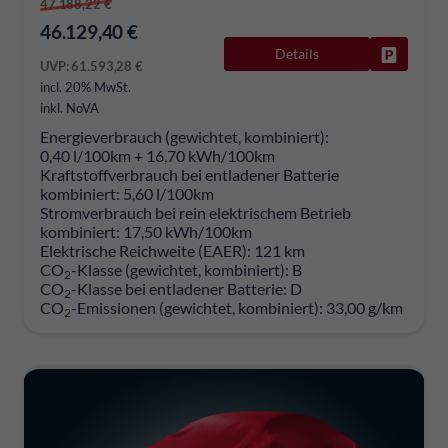
47.188,22 €
46.129,40 €
Details
Fahrzeug
UVP:
61.593,28 €
incl. 20% MwSt.
inkl. NoVA
Energieverbrauch (gewichtet, kombiniert):
0,40 l/100km + 16,70 kWh/100km
Kraftstoffverbrauch bei entladener Batterie
kombiniert:
5,60 l/100km
Stromverbrauch bei rein elektrischem Betrieb
kombiniert:
17,50 kWh/100km
Elektrische Reichweite (EAER):
121 km
CO
-Klasse (gewichtet, kombiniert):
B
2
CO
-Klasse bei entladener Batterie:
D
2
CO
-Emissionen (gewichtet, kombiniert):
33,00 g/km
2