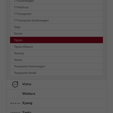
T7 Kastenwagen
T7 Multivan
T7 Transporter
T7 Transporter Kastenwagen
Taigo
Tayron
Tiguan
Tiguan Allspace
Touareg
Touran
Transporter Kastenwagen
Transporter Kombi
Volvo
Weitere
Xpeng
Zeekr