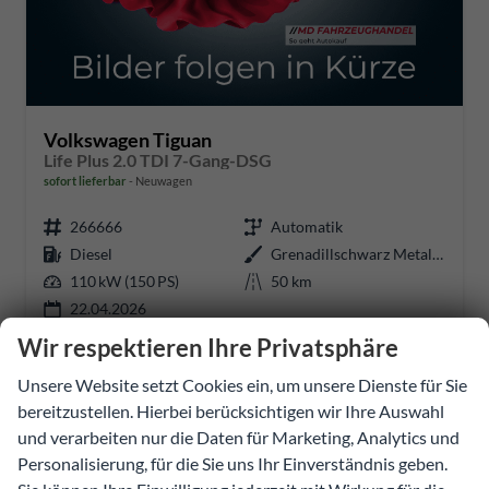
Volkswagen Tiguan
Life Plus 2.0 TDI 7-Gang-DSG
sofort lieferbar
Neuwagen
266666
Automatik
Diesel
Grenadillschwarz Metallic
110 kW (150 PS)
50 km
22.04.2026
Wir respektieren Ihre Privatsphäre
46.174,69 €
Unsere Website setzt Cookies ein, um unsere Dienste für Sie
Details
Fahrzeug
incl. 20% MwSt.
bereitzustellen. Hierbei berücksichtigen wir Ihre Auswahl
inkl. NoVA
und verarbeiten nur die Daten für Marketing, Analytics und
Personalisierung, für die Sie uns Ihr Einverständnis geben.
Verbrauch kombiniert:
5,30 l/100km
CO
-Klasse:
E