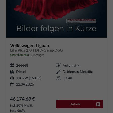
Volkswagen Tiguan
Life Plus 2.0 TDI 7-Gang-DSG
sofort lieferbar
Neuwagen
266668
Automatik
Diesel
Delfingrau Metallic
110 kW (150 PS)
50 km
22.04.2026
46.174,69 €
Details
Fahrzeug
incl. 20% MwSt.
inkl. NoVA