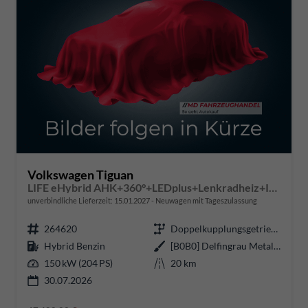
Volkswagen Tiguan
LIFE eHybrid AHK+360°+LEDplus+Lenkradheiz+IQ.Drive+ACC+AppConnect+eHeck
unverbindliche Lieferzeit:
15.01.2027
Neuwagen mit Tageszulassung
264620
Doppelkupplungsgetriebe (DSG)
Hybrid Benzin
[B0B0] Delfingrau Metallic
150 kW (204 PS)
20 km
30.07.2026