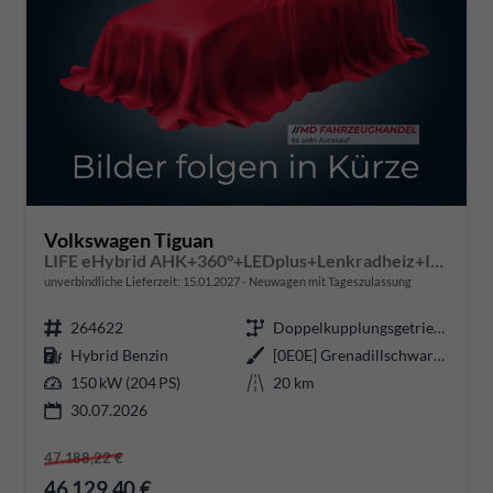
Volkswagen Tiguan
LIFE eHybrid AHK+360°+LEDplus+Lenkradheiz+IQ.Drive+ACC+AppConnect+eHeck
unverbindliche Lieferzeit:
15.01.2027
Neuwagen mit Tageszulassung
264622
Doppelkupplungsgetriebe (DSG)
Hybrid Benzin
[0E0E] Grenadillschwarz Metallic
150 kW (204 PS)
20 km
30.07.2026
47.188,22 €
46.129,40 €