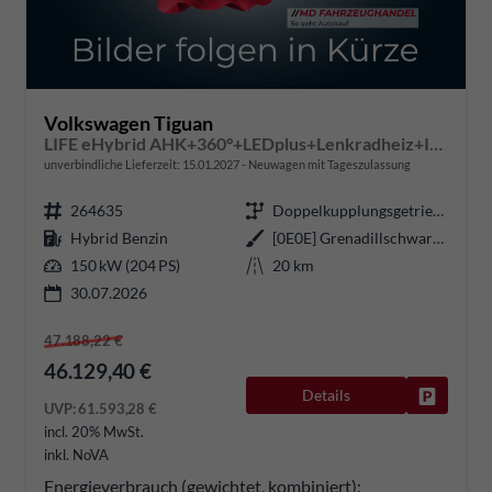
Volkswagen Tiguan
LIFE eHybrid AHK+360°+LEDplus+Lenkradheiz+IQ.Drive+ACC+AppConnect+eHeck
unverbindliche Lieferzeit:
15.01.2027
Neuwagen mit Tageszulassung
264635
Doppelkupplungsgetriebe (DSG)
Hybrid Benzin
[0E0E] Grenadillschwarz Metallic
150 kW (204 PS)
20 km
30.07.2026
47.188,22 €
46.129,40 €
Details
Fahrzeug
UVP:
61.593,28 €
incl. 20% MwSt.
inkl. NoVA
Energieverbrauch (gewichtet, kombiniert):