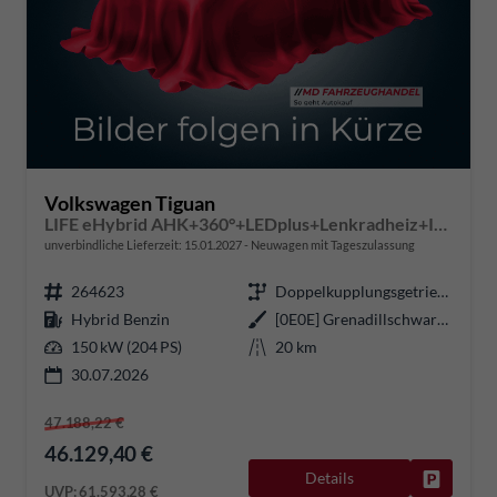
Volkswagen Tiguan
LIFE eHybrid AHK+360°+LEDplus+Lenkradheiz+IQ.Drive+ACC+AppConnect+eHeck
unverbindliche Lieferzeit:
15.01.2027
Neuwagen mit Tageszulassung
264623
Doppelkupplungsgetriebe (DSG)
Hybrid Benzin
[0E0E] Grenadillschwarz Metallic
150 kW (204 PS)
20 km
30.07.2026
47.188,22 €
46.129,40 €
Details
Fahrzeug
UVP:
61.593,28 €