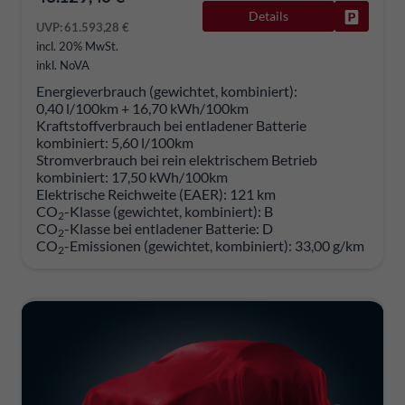
Details
Fahrzeug
UVP:
61.593,28 €
incl. 20% MwSt.
inkl. NoVA
Energieverbrauch (gewichtet, kombiniert):
0,40 l/100km + 16,70 kWh/100km
Kraftstoffverbrauch bei entladener Batterie
kombiniert:
5,60 l/100km
Stromverbrauch bei rein elektrischem Betrieb
kombiniert:
17,50 kWh/100km
Elektrische Reichweite (EAER):
121 km
CO
-Klasse (gewichtet, kombiniert):
B
2
CO
-Klasse bei entladener Batterie:
D
2
CO
-Emissionen (gewichtet, kombiniert):
33,00 g/km
2