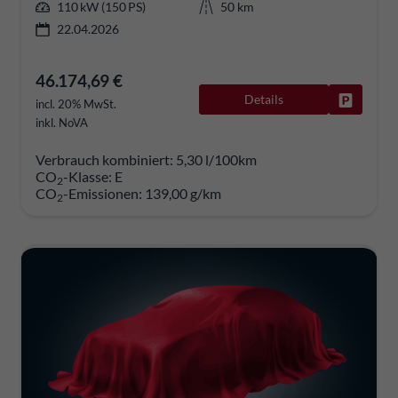
110 kW (150 PS)
50 km
22.04.2026
46.174,69 €
Details
Fahrzeug
incl. 20% MwSt.
inkl. NoVA
Verbrauch kombiniert:
5,30 l/100km
CO
-Klasse:
E
2
CO
-Emissionen:
139,00 g/km
2