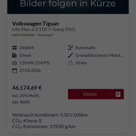
Volkswagen Tiguan
Life Plus 2.0 TDI 7-Gang-DSG
sofort lieferbar
Neuwagen
266664
Automatik
Diesel
Grenadillschwarz Metallic
110 kW (150 PS)
50 km
27.04.2026
46.174,69 €
Details
Fahrzeug
incl. 20% MwSt.
inkl. NoVA
Verbrauch kombiniert:
5,30 l/100km
CO
-Klasse:
E
2
CO
-Emissionen:
139,00 g/km
2