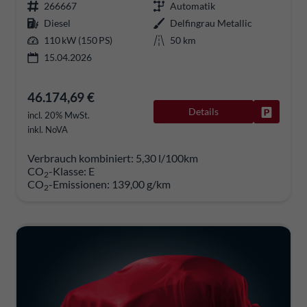
266667
Automatik
Diesel
Delfingrau Metallic
110 kW (150 PS)
50 km
15.04.2026
46.174,69 €
Details
Fahrzeug
incl. 20% MwSt.
inkl. NoVA
Verbrauch kombiniert:
5,30 l/100km
CO
-Klasse:
E
2
CO
-Emissionen:
139,00 g/km
2