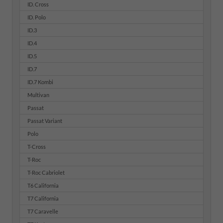
ID. Cross
ID. Polo
ID.3
ID.4
ID.5
ID.7
ID.7 Kombi
Multivan
Passat
Passat Variant
Polo
T-Cross
T-Roc
T-Roc Cabriolet
T6 California
T7 California
T7 Caravelle