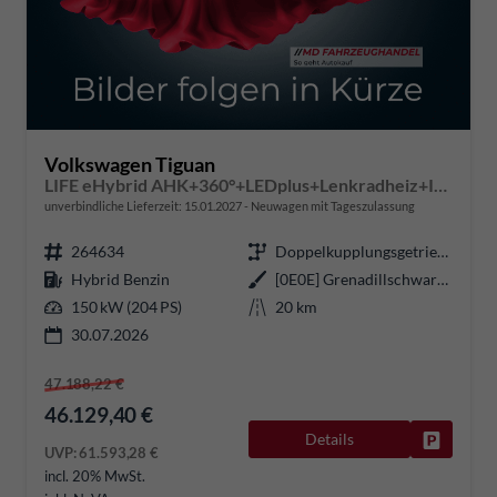
Volkswagen Tiguan
LIFE eHybrid AHK+360°+LEDplus+Lenkradheiz+IQ.Drive+ACC+AppConnect+eHeck
unverbindliche Lieferzeit:
15.01.2027
Neuwagen mit Tageszulassung
264634
Doppelkupplungsgetriebe (DSG)
Hybrid Benzin
[0E0E] Grenadillschwarz Metallic
150 kW (204 PS)
20 km
30.07.2026
47.188,22 €
46.129,40 €
Details
Fahrzeug
UVP:
61.593,28 €
incl. 20% MwSt.