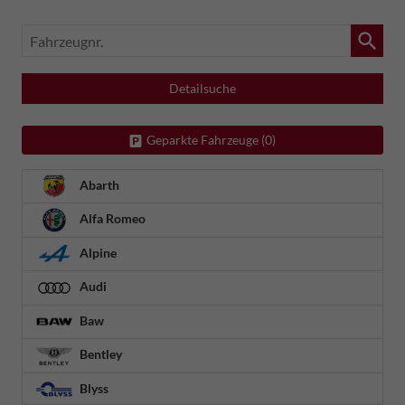
Fahrzeugnr.
Detailsuche
Geparkte Fahrzeuge (
0
)
Abarth
Alfa Romeo
Alpine
Audi
Baw
Bentley
Blyss