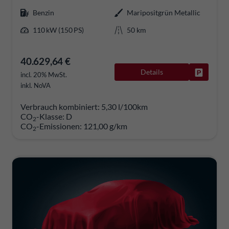
Benzin
Maripositgrün Metallic
110 kW (150 PS)
50 km
40.629,64 €
Details
Fahrzeug
incl. 20% MwSt.
inkl. NoVA
Verbrauch kombiniert:
5,30 l/100km
CO
-Klasse:
D
2
CO
-Emissionen:
121,00 g/km
2