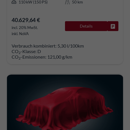
110 kW (150 PS)
50 km
40.629,64 €
Details
Fahrzeug
incl. 20% MwSt.
inkl. NoVA
Verbrauch kombiniert:
5,30 l/100km
CO
-Klasse:
D
2
CO
-Emissionen:
121,00 g/km
2