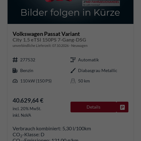
Volkswagen Passat Variant
City 1.5 eTSI 150PS 7-Gang-DSG
unverbindliche Lieferzeit:
07.10.2026
Neuwagen
277532
Automatik
Benzin
Diabasgrau Metallic
110 kW (150 PS)
50 km
40.629,64 €
Details
Fahrzeug
incl. 20% MwSt.
inkl. NoVA
Verbrauch kombiniert:
5,30 l/100km
CO
-Klasse:
D
2
CO
-Emissionen:
121,00 g/km