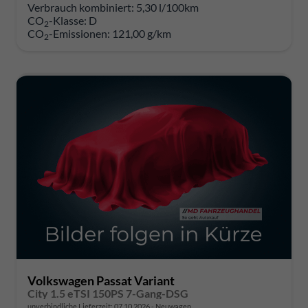
Verbrauch kombiniert:
5,30 l/100km
CO
-Klasse:
D
2
CO
-Emissionen:
121,00 g/km
2
Volkswagen Passat Variant
City 1.5 eTSI 150PS 7-Gang-DSG
unverbindliche Lieferzeit:
07.10.2026
Neuwagen