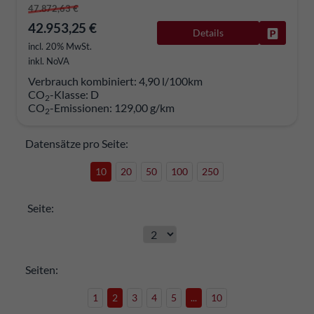
47.872,63 €
42.953,25 €
Details
Fahrzeug
incl. 20% MwSt.
inkl. NoVA
Verbrauch kombiniert:
4,90 l/100km
CO
-Klasse:
D
2
CO
-Emissionen:
129,00 g/km
2
Datensätze pro Seite:
10
20
50
100
250
Seite:
Seiten:
1
2
3
4
5
...
10