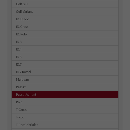
Golf GTI
Golf Variant
ID. BUZZ
ID. Cross
ID. Polo
ID.3
ID.4
ID.5
ID.7
ID.7 Kombi
Multivan
Passat
Passat Variant
Polo
T-Cross
T-Roc
T-Roc Cabriolet