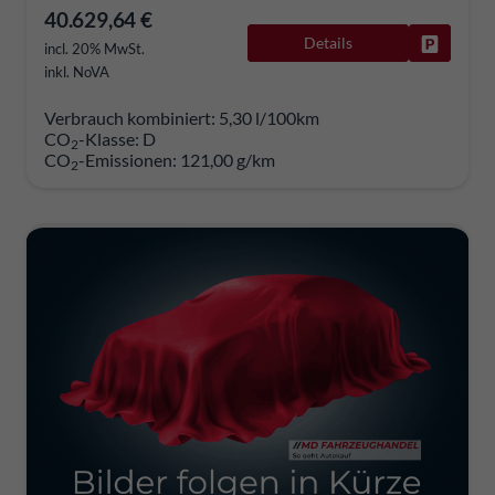
40.629,64 €
Details
Fahrzeug
incl. 20% MwSt.
inkl. NoVA
Verbrauch kombiniert:
5,30 l/100km
CO
-Klasse:
D
2
CO
-Emissionen:
121,00 g/km
2