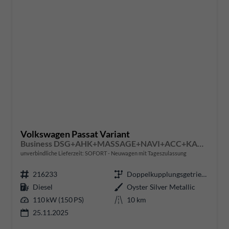
Volkswagen Passat Variant
Business DSG+AHK+MASSAGE+NAVI+ACC+KAMERA+LED+17" ALU
unverbindliche Lieferzeit: SOFORT
Neuwagen mit Tageszulassung
216233
Doppelkupplungsgetriebe (DSG)
Diesel
Oyster Silver Metallic
110 kW (150 PS)
10 km
25.11.2025