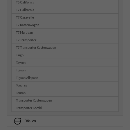
T6 California
T7 California
T7 Caravelle
T7 Kastenwagen
T7 Multivan
T7 Transporter
T7 Transporter Kastenwagen
Taigo
Tayron
Tiguan
Tiguan Allspace
Touareg
Touran
Transporter Kastenwagen
Transporter Kombi
Volvo