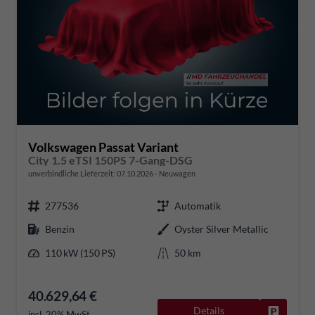
Volkswagen Passat Variant
City 1.5 eTSI 150PS 7-Gang-DSG
unverbindliche Lieferzeit:
07.10.2026
Neuwagen
277536
Automatik
Benzin
Oyster Silver Metallic
110 kW (150 PS)
50 km
40.629,64 €
Details
Fahrzeug
incl. 20% MwSt.