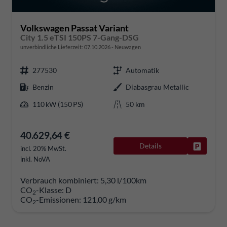
Volkswagen Passat Variant
City 1.5 eTSI 150PS 7-Gang-DSG
unverbindliche Lieferzeit:
07.10.2026
Neuwagen
277530
Automatik
Benzin
Diabasgrau Metallic
110 kW (150 PS)
50 km
40.629,64 €
Details
Fahrzeug
incl. 20% MwSt.
inkl. NoVA
Verbrauch kombiniert:
5,30 l/100km
CO
-Klasse:
D
2
CO
-Emissionen:
121,00 g/km
2