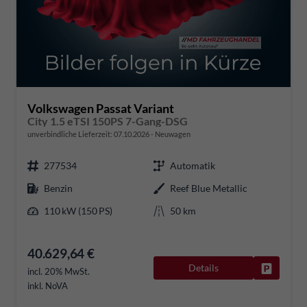
Volkswagen Passat Variant
City 1.5 eTSI 150PS 7-Gang-DSG
unverbindliche Lieferzeit:
07.10.2026
Neuwagen
277534
Automatik
Benzin
Reef Blue Metallic
110 kW (150 PS)
50 km
40.629,64 €
Details
Fahrzeug
incl. 20% MwSt.
inkl. NoVA