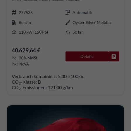
277535
Automatik
Benzin
Oyster Silver Metallic
110 kW (150 PS)
50 km
40.629,64 €
Details
Fahrzeug
incl. 20% MwSt.
inkl. NoVA
Verbrauch kombiniert:
5,30 l/100km
CO
-Klasse:
D
2
CO
-Emissionen:
121,00 g/km
2