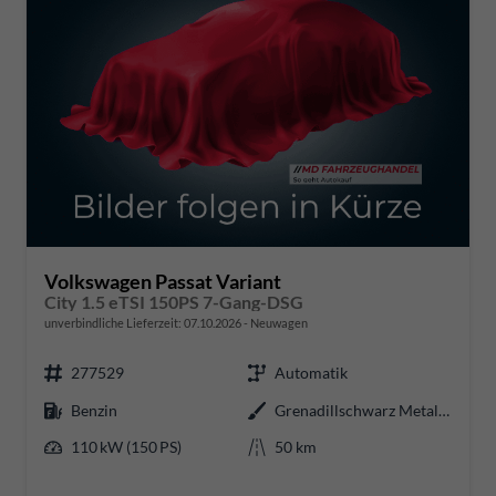
Volkswagen Passat Variant
City 1.5 eTSI 150PS 7-Gang-DSG
unverbindliche Lieferzeit:
07.10.2026
Neuwagen
277529
Automatik
Benzin
Grenadillschwarz Metallic
110 kW (150 PS)
50 km