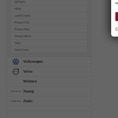
w
GR Yaris
Hilux
Land Cruiser
Proace City
D
Proace Max
Proace Verso
Yaris
Yaris Cross
Volkswagen
Volvo
Weitere
Xpeng
Zeekr