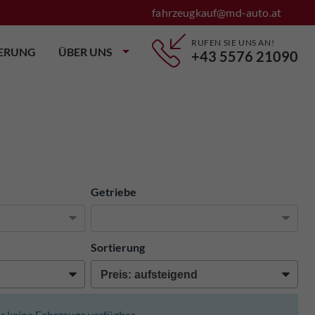
fahrzeugkauf@md-auto.at
RUFEN SIE UNS AN!
IERUNG
ÜBER UNS
+43 5576 21090
Getriebe
Sortierung
der keine Fahrzeuge verfügbar.