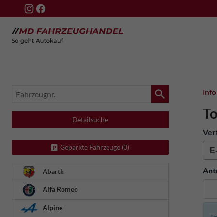
Fahrzeugnr.
info
To
Detailsuche
Ver
Geparkte Fahrzeuge (
0
)
Ant
Abarth
Alfa Romeo
Alpine
I