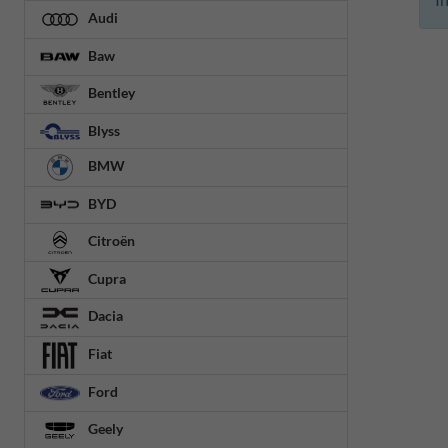
Audi
Baw
Bentley
Blyss
BMW
BYD
Citroën
Cupra
Dacia
Fiat
Ford
Geely