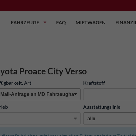
FAHRZEUGE
FAQ
MIETWAGEN
FINANZ
yota Proace City Verso
fügbarkeit, Art
Kraftstoff
rieb
Ausstattungslinie
n dieser Rubrik bzw. mit Ihrer aktuellen Filterung sind zur Zeit lei