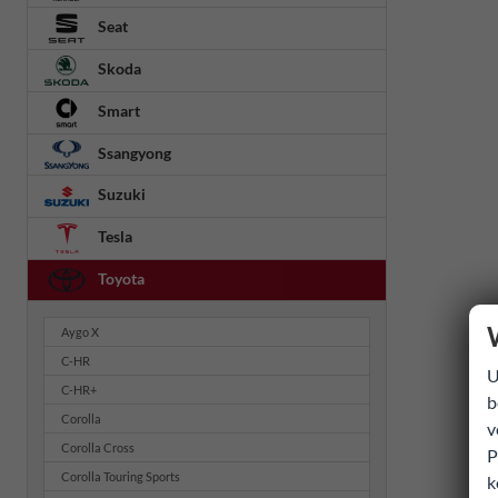
Seat
Skoda
Smart
Ssangyong
Suzuki
Tesla
Toyota
Aygo X
C-HR
U
C-HR+
b
Corolla
v
Corolla Cross
P
Corolla Touring Sports
k