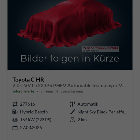
Toyota C-HR
2.0-l-VVT-i 223PS PHEV Automatik Teamplayer Voll-LED elektr. Heckklappe Sitzheizung Lenkradheizung Klimaautomatik Navi Bluetooth wireless Apple CarPlay + Android Auto ACC PDC v+h Rückf.Kamera 18"LM vollelektr. Reichweite 66KM
sofort lieferbar
Fahrzeug mit Tageszulassung
277616
Automatik
Hybrid Benzin
Night Sky Black Perleffekt
164 kW (223 PS)
2 km
27.03.2026