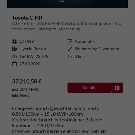
Toyota C-HR
2.0-l-VVT-i 223PS PHEV Automatik Teamplayer Voll-LED elektr. Heckklappe Sitzheizung Lenkradheizung Klimaautomatik Navi Bluetooth wireless Apple CarPlay + Android Auto ACC PDC v+h Rückf.Kamera 18"LM vollelektr. Reichweite 66KM
sofort lieferbar
Fahrzeug mit Tageszulassung
277619
Automatik
Hybrid Benzin
Shimmering Silver metallic
164 kW (223 PS)
2 km
27.03.2026
37.210,58 €
Details
Fahrzeug
incl. 20% MwSt.
inkl. NoVA
Energieverbrauch (gewichtet, kombiniert):
0,80 l/100km + 15,10 kWh/100km
Kraftstoffverbrauch bei entladener Batterie
kombiniert:
4,90 l/100km
Stromverbrauch bei rein elektrischem Betrieb