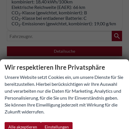
kombiniert:
18,40 kWh/100km
Elektrische Reichweite (EAER):
66 km
CO
-Klasse (gewichtet, kombiniert):
B
2
CO
-Klasse bei entladener Batterie:
C
2
CO
-Emissionen (gewichtet, kombiniert):
19,00 g/km
2
Fahrzeugnr.
Detailsuche
Wir respektieren Ihre Privatsphäre
Geparkte Fahrzeuge (
0
)
Unsere Website setzt Cookies ein, um unsere Dienste für Sie
Abarth
bereitzustellen. Hierbei berücksichtigen wir Ihre Auswahl
und verarbeiten nur die Daten für Marketing, Analytics und
Alfa Romeo
Personalisierung, für die Sie uns Ihr Einverständnis geben.
Alpine
Sie können Ihre Einwilligung jederzeit mit Wirkung für die
Zukunft widerrufen.
Audi
Baw
Alle akzeptieren
Einstellungen