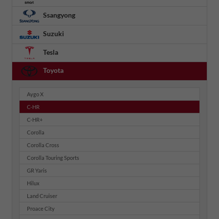
Ssangyong
Suzuki
Tesla
Toyota
Aygo X
C-HR
C-HR+
Corolla
Corolla Cross
Corolla Touring Sports
GR Yaris
Hilux
Land Cruiser
Proace City