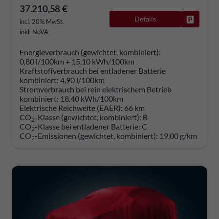
37.210,58 €
Details
Fahrzeug
incl. 20% MwSt.
inkl. NoVA
Energieverbrauch (gewichtet, kombiniert):
0,80 l/100km + 15,10 kWh/100km
Kraftstoffverbrauch bei entladener Batterie
kombiniert:
4,90 l/100km
Stromverbrauch bei rein elektrischem Betrieb
kombiniert:
18,40 kWh/100km
Elektrische Reichweite (EAER):
66 km
CO
-Klasse (gewichtet, kombiniert):
B
2
CO
-Klasse bei entladener Batterie:
C
2
CO
-Emissionen (gewichtet, kombiniert):
19,00 g/km
2