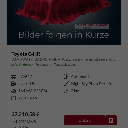
Toyota C-HR
2.0-l-VVT-i 223PS PHEV Automatik Teamplayer Voll-LED elektr. Heckklappe Sitzheizung Lenkradheizung Klimaautomatik Navi Bluetooth wireless Apple CarPlay + Android Auto ACC PDC v+h Rückf.Kamera 18"LM vollelektr. Reichweite 66KM
sofort lieferbar
Fahrzeug mit Tageszulassung
277617
Automatik
Hybrid Benzin
Night Sky Black Perleffekt
164 kW (223 PS)
2 km
27.03.2026
37.210,58 €
Details
Fahrzeug
incl. 20% MwSt.
inkl. NoVA