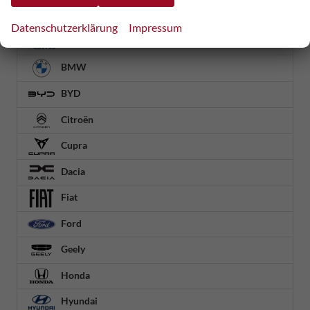
Bentley
Datenschutzerklärung
Impressum
Blyss
BMW
BYD
Citroën
Cupra
Dacia
Fiat
Ford
Geely
Honda
Hyundai