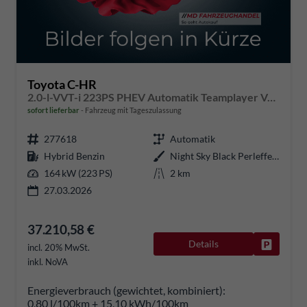
Toyota C-HR
2.0-l-VVT-i 223PS PHEV Automatik Teamplayer Voll-LED elektr. Heckklappe Sitzheizung Lenkradheizung Klimaautomatik Navi Bluetooth wireless Apple CarPlay + Android Auto ACC PDC v+h Rückf.Kamera 18"LM vollelektr. Reichweite 66KM
sofort lieferbar
Fahrzeug mit Tageszulassung
277618
Automatik
Hybrid Benzin
Night Sky Black Perleffekt
164 kW (223 PS)
2 km
27.03.2026
37.210,58 €
Details
Fahrzeug
incl. 20% MwSt.
inkl. NoVA
Energieverbrauch (gewichtet, kombiniert):
0,80 l/100km + 15,10 kWh/100km