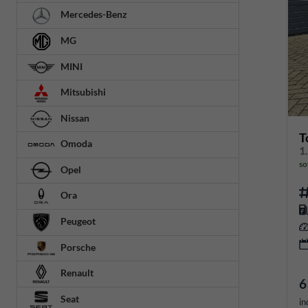
Mercedes-Benz
MG
MINI
Mitsubishi
Nissan
T
Omoda
so
Opel
Ora
Peugeot
Porsche
Renault
6
Seat
in