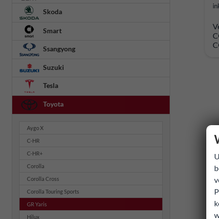
in
Skoda
V
Smart
C
C
Ssangyong
Suzuki
Tesla
Toyota
Aygo X
C-HR
C-HR+
U
Corolla
b
v
Corolla Cross
P
Corolla Touring Sports
k
GR Yaris
w
Hilux