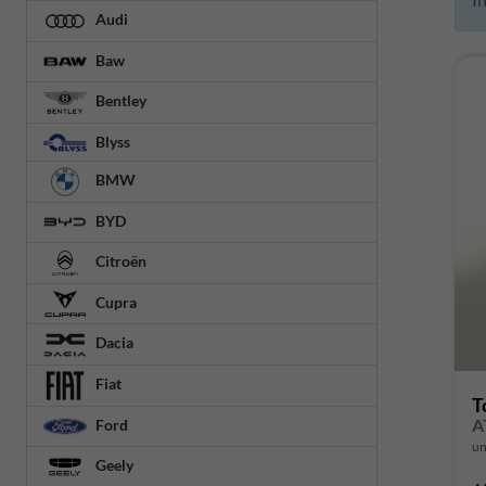
Audi
Baw
Bentley
Blyss
BMW
BYD
Citroën
Cupra
Dacia
Fiat
T
A
Ford
un
Geely