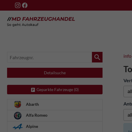
Fahrzeugnr.
info
To
Detailsuche
Ver
Geparkte Fahrzeuge (
0
)
Ant
Abarth
Alfa Romeo
Alpine
I