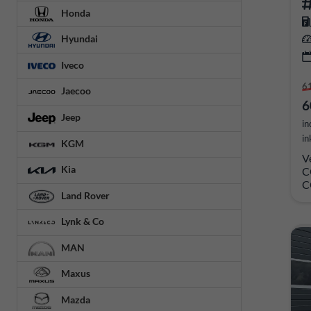
Honda
Hyundai
Iveco
6
Jaecoo
6
Jeep
in
in
KGM
V
Kia
C
C
Land Rover
Lynk & Co
MAN
Maxus
Mazda