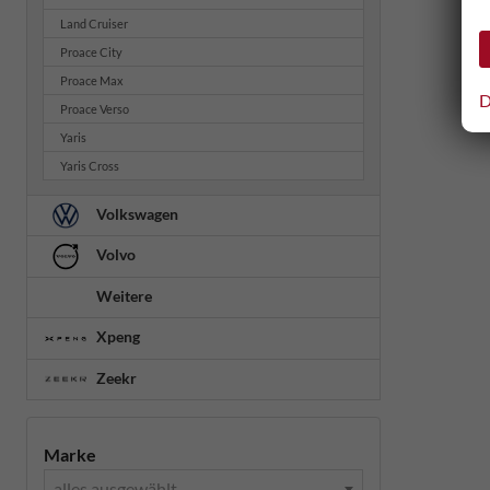
Land Cruiser
Proace City
Proace Max
D
Proace Verso
Yaris
Yaris Cross
Volkswagen
Volvo
Weitere
Xpeng
Zeekr
Marke
alles ausgewählt