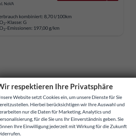
kl. NoVA
erbrauch kombiniert:
8,70 l/100km
O
-Klasse:
G
2
O
-Emissionen:
197,00 g/km
2
Wir respektieren Ihre Privatsphäre
nsere Website setzt Cookies ein, um unsere Dienste für Sie
ereitzustellen. Hierbei berücksichtigen wir Ihre Auswahl und
erarbeiten nur die Daten für Marketing, Analytics und
ersonalisierung, für die Sie uns Ihr Einverständnis geben. Sie
önnen Ihre Einwilligung jederzeit mit Wirkung für die Zukunft
iderrufen.