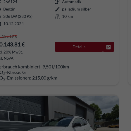
266124
Automatik
Benzin
palladium silber
206 kW (280 PS)
10 km
10.12.2024
1.155,19 €
0.143,81 €
Details
Fahrzeug pa
cl. 20% MwSt.
kl. NoVA
erbrauch kombiniert:
9,50 l/100km
O
-Klasse:
G
2
O
-Emissionen:
215,00 g/km
2