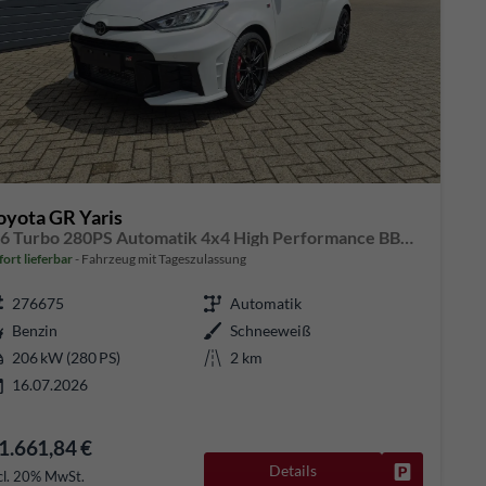
oyota GR Yaris
1.6 Turbo 280PS Automatik 4x4 High Performance BBS Felgen Klimaautomatik Lenkradheizung Sitzheizung JBL Premiumsound Navi Bluetooth DAB Apple CarPlay Android Auto2x Keyless Rückf.Kamera PDC v+h ACC 18-LM
fort lieferbar
Fahrzeug mit Tageszulassung
276675
Automatik
Benzin
Schneeweiß
206 kW (280 PS)
2 km
16.07.2026
1.661,84 €
Details
Fahrzeug pa
cl. 20% MwSt.