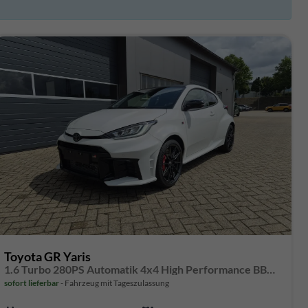
Toyota GR Yaris
1.6 Turbo 280PS Automatik 4x4 High Performance BBS Felgen Klimaautomatik Lenkradheizung Sitzheizung JBL Premiumsound Navi Bluetooth DAB Apple CarPlay Android Auto2x Keyless Rückf.Kamera PDC v+h ACC 18-LM
sofort lieferbar
Fahrzeug mit Tageszulassung