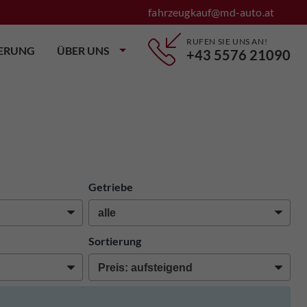
fahrzeugkauf@md-auto.at
RUFEN SIE UNS AN!
IERUNG
ÜBER UNS
+43 5576 21090
Getriebe
Sortierung