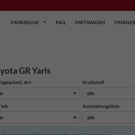
FAHRZEUGE
FAQ
MIETWAGEN
FINANZ
yota GR Yaris
fügbarkeit, Art
Kraftstoff
rieb
Ausstattungslinie
n Ihrer aktuellen Filterung befinden sich
3
Fahrzeuge: