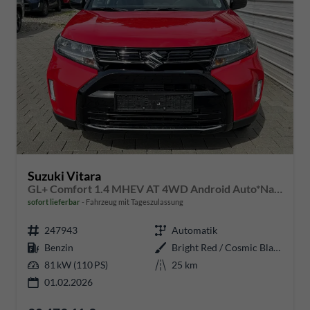
Suzuki Vitara
GL+ Comfort 1.4 MHEV AT 4WD Android Auto*Navi*SHZ*ACC*Kamera*Klimauto*LED*PrivacyGlas
sofort lieferbar
Fahrzeug mit Tageszulassung
247943
Automatik
Benzin
Bright Red / Cosmic Black Pearl Metallic
81 kW (110 PS)
25 km
01.02.2026