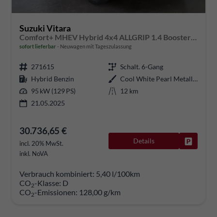
Suzuki Vitara
Comfort+ MHEV Hybrid 4x4 ALLGRIP 1.4 Boosterjet Allrad Teilleder mit Alcantara Navi Klimaautomatik Sitzheizung ACC PDC v+h Rückf.Kamera Suzuki-Radio Apple CarPlay Android Auto Touchscreen 2xKeyless 17-LM
sofort lieferbar
Neuwagen mit Tageszulassung
271615
Schalt. 6-Gang
Hybrid Benzin
Cool White Pearl Metallic
95 kW (129 PS)
12 km
21.05.2025
30.736,65 €
Details
Fahrzeug
incl. 20% MwSt.
inkl. NoVA
Verbrauch kombiniert:
5,40 l/100km
CO
-Klasse:
D
2
CO
-Emissionen:
128,00 g/km
2