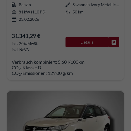
Benzin
Savannah Ivory Metallic / Cosmic Black Pearl Metallic
81 kW (110 PS)
50 km
23.02.2026
31.341,29 €
Details
Fahrzeug
incl. 20% MwSt.
inkl. NoVA
Verbrauch kombiniert:
5,60 l/100km
CO
-Klasse:
D
2
CO
-Emissionen:
129,00 g/km
2