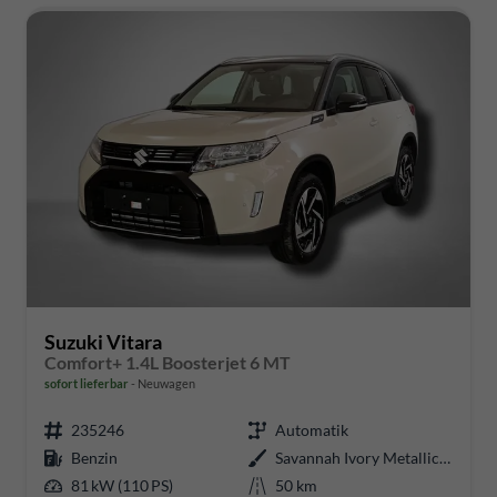
Suzuki Vitara
Comfort+ 1.4L Boosterjet 6 MT
sofort lieferbar
Neuwagen
235246
Automatik
Benzin
Savannah Ivory Metallic / Cosmic Black Pearl Metallic
81 kW (110 PS)
50 km