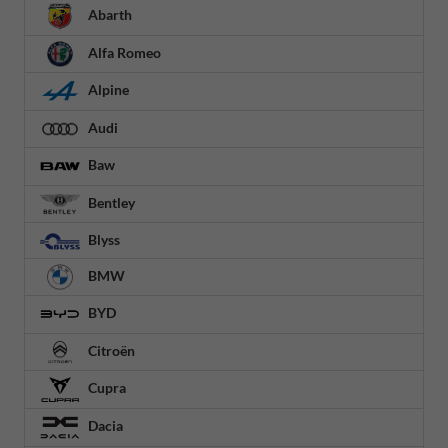
Abarth
Alfa Romeo
Alpine
Audi
Baw
Bentley
Blyss
BMW
BYD
Citroën
Cupra
Dacia