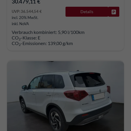
30.479,11 €
UVP:
36.544,54 €
Details
Fahrzeug
incl. 20% MwSt.
inkl. NoVA
Verbrauch kombiniert:
5,90 l/100km
CO
-Klasse:
E
2
CO
-Emissionen:
139,00 g/km
2