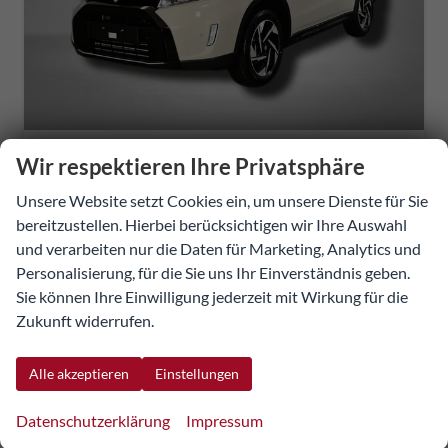
Suzuki Vitara
Wir respektieren Ihre Privatsphäre
Comfort+ 1.4L Boosterjet 6 MT 4 WD
Unsere Website setzt Cookies ein, um unsere Dienste für Sie
sofort lieferbar
Neuwagen
bereitzustellen. Hierbei berücksichtigen wir Ihre Auswahl
235251
Schaltgetriebe
und verarbeiten nur die Daten für Marketing, Analytics und
Benzin
Savannah Ivory Metallic / Cosmic Black Pearl Metallic
Personalisierung, für die Sie uns Ihr Einverständnis geben.
81 kW (110 PS)
50 km
Sie können Ihre Einwilligung jederzeit mit Wirkung für die
23.02.2026
Zukunft widerrufen.
31.341,29 €
Alle akzeptieren
Einstellungen
Details
Fahrzeug
incl. 20% MwSt.
Datenschutzerklärung
Impressum
inkl. NoVA