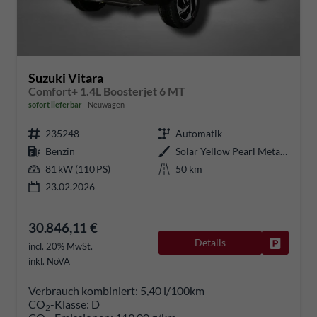
Suzuki Vitara
Comfort+ 1.4L Boosterjet 6 MT
sofort lieferbar
Neuwagen
235248
Automatik
Benzin
Solar Yellow Pearl Metallic / Cosmic Black Pearl Metallic
81 kW (110 PS)
50 km
23.02.2026
30.846,11 €
Details
Fahrzeug
incl. 20% MwSt.
inkl. NoVA
Verbrauch kombiniert:
5,40 l/100km
CO
-Klasse:
D
2