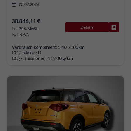
23.02.2026
30.846,11 €
Details
Fahrzeug
incl. 20% MwSt.
inkl. NoVA
Verbrauch kombiniert:
5,40 l/100km
CO
-Klasse:
D
2
CO
-Emissionen:
119,00 g/km
2