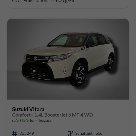
CO
-Emissionen:
119,00 g/km
2
Suzuki Vitara
Comfort+ 1.4L Boosterjet 6 MT 4 WD
sofort lieferbar
Neuwagen
235249
Schaltgetriebe