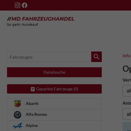
Fahrzeugnr.
info
Op
Detailsuche
Ver
Geparkte Fahrzeuge (
0
)
Ant
Abarth
Alfa Romeo
Alpine
I