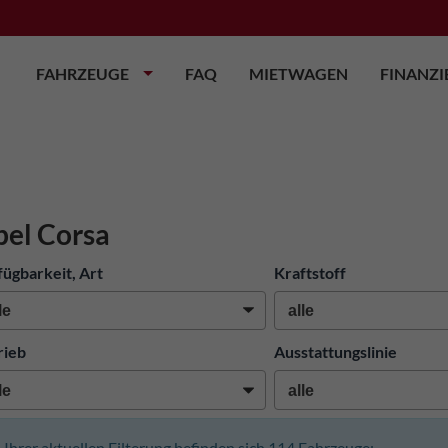
FAHRZEUGE
FAQ
MIETWAGEN
FINANZ
el Corsa
fügbarkeit, Art
Kraftstoff
rieb
Ausstattungslinie
n Ihrer aktuellen Filterung befinden sich
114
Fahrzeuge: