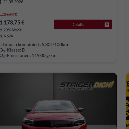
21.05.2026
1.729,63 €
1.173,75 €
Details
Fahrzeug pa
cl. 20% MwSt.
kl. NoVA
erbrauch kombiniert:
5,30 l/100km
O
-Klasse:
D
2
O
-Emissionen:
119,00 g/km
2