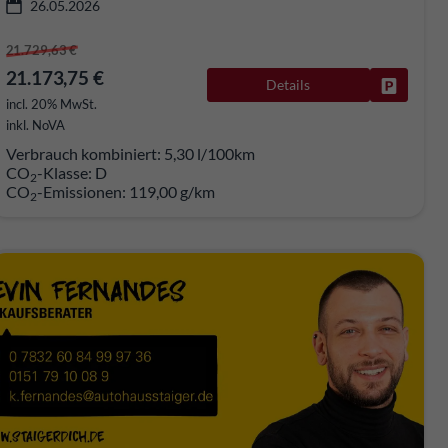
26.05.2026
21.729,63 €
21.173,75 €
Details
rken
Fahrzeug
incl. 20% MwSt.
inkl. NoVA
Verbrauch kombiniert:
5,30 l/100km
CO
-Klasse:
D
2
CO
-Emissionen:
119,00 g/km
2