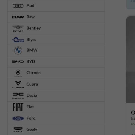
Audi
Baw
Bentley
Blyss
BMW
BYD
Citroën
Cupra
Dacia
Fiat
O
E
Ford
so
Geely