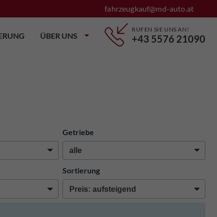
fahrzeugkauf@md-auto.at
RUFEN SIE UNS AN!
IERUNG
ÜBER UNS
+43 5576 21090
Getriebe
Sortierung