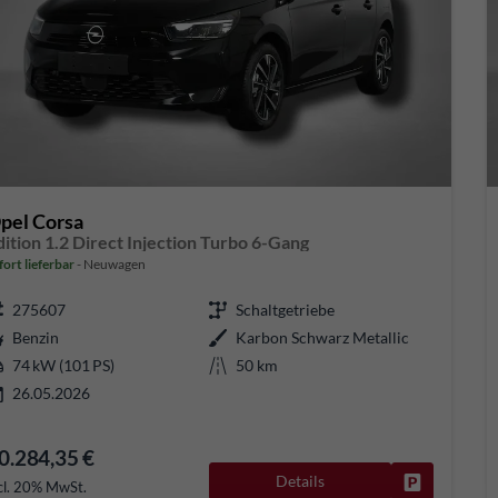
pel Corsa
dition 1.2 Direct Injection Turbo 6-Gang
fort lieferbar
Neuwagen
275607
Schaltgetriebe
Benzin
Karbon Schwarz Metallic
74 kW (101 PS)
50 km
26.05.2026
0.284,35 €
Details
Fahrzeug pa
cl. 20% MwSt.