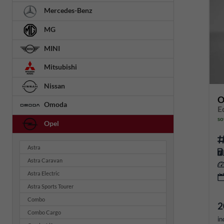
Mercedes-Benz
MG
MINI
Mitsubishi
Nissan
O
Omoda
E
so
Opel
Astra
Astra Caravan
Astra Electric
Astra Sports Tourer
Combo
2
Combo Cargo
in