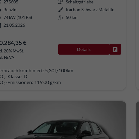
275605
Schaltgetriebe
Benzin
Karbon Schwarz Metallic
74 kW (101 PS)
50 km
21.05.2026
0.284,35 €
Details
Fahrzeug pa
cl. 20% MwSt.
kl. NoVA
erbrauch kombiniert:
5,30 l/100km
O
-Klasse:
D
2
O
-Emissionen:
119,00 g/km
2