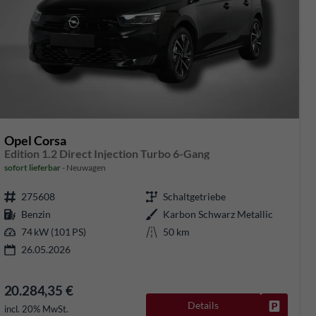
Opel Corsa
Edition 1.2 Direct Injection Turbo 6-Gang
sofort lieferbar
Neuwagen
275608
Schaltgetriebe
Benzin
Karbon Schwarz Metallic
74 kW (101 PS)
50 km
26.05.2026
20.284,35 €
Details
rken
Fahrzeug
incl. 20% MwSt.