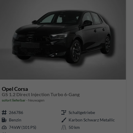
Opel Corsa
GS 1.2 Direct Injection Turbo 6-Gang
sofort lieferbar
Neuwagen
266786
Schaltgetriebe
Benzin
Karbon Schwarz Metallic
74 kW (101 PS)
50 km