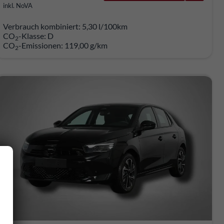
inkl. NoVA
Verbrauch kombiniert:
5,30 l/100km
CO
-Klasse:
D
2
CO
-Emissionen:
119,00 g/km
2