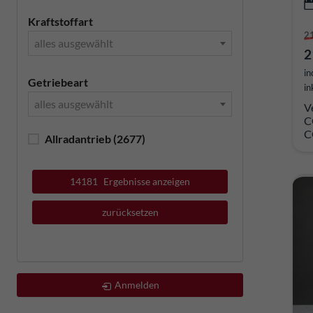
Kraftstoffart
2
alles ausgewählt
2
in
Getriebeart
in
alles ausgewählt
V
C
C
Allradantrieb
(2677)
14181
Ergebnisse anzeigen
zurücksetzen
Anmelden