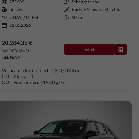
275606
Schaltgetriebe
Benzin
Karbon Schwarz Metallic
74 kW (101 PS)
50 km
21.05.2026
20.284,35 €
Details
rken
Fahrzeug
incl. 20% MwSt.
inkl. NoVA
Verbrauch kombiniert:
5,30 l/100km
CO
-Klasse:
D
2
CO
-Emissionen:
119,00 g/km
2