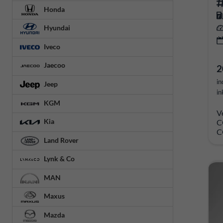
Honda
Hyundai
Iveco
Jaecoo
2
in
Jeep
in
KGM
V
Kia
C
C
Land Rover
Lynk & Co
MAN
Maxus
Mazda