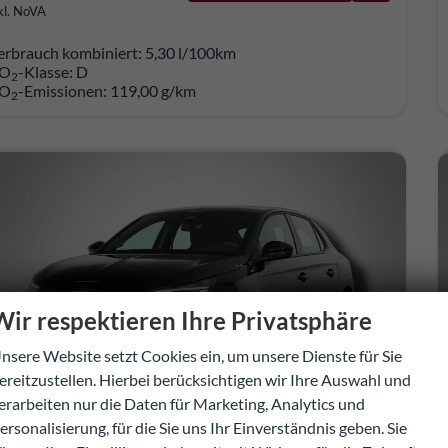
kl. NoVA
erbrauch kombiniert:
5,30 l/100km
O
-Klasse:
D
2
O
-Emissionen:
119,00 g/km
2
Wir respektieren Ihre Privatsphäre
nsere Website setzt Cookies ein, um unsere Dienste für Sie
ereitzustellen. Hierbei berücksichtigen wir Ihre Auswahl und
erarbeiten nur die Daten für Marketing, Analytics und
ersonalisierung, für die Sie uns Ihr Einverständnis geben. Sie