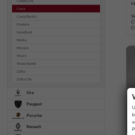
Combo Life
in
Corsa
V
Corsa Electric
C
Frontera
C
Grandland
Mokka
Movano
Vivaro
Vivaro Kombi
Zafira
Zafira Life
Ora
Peugeot
U
b
Porsche
v
Renault
P