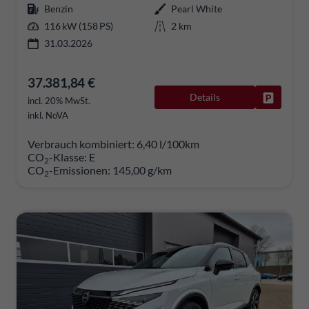
Benzin
Pearl White
116 kW (158 PS)
2 km
31.03.2026
37.381,84 €
Details
Fahrzeug
incl. 20% MwSt.
inkl. NoVA
Verbrauch kombiniert:
6,40 l/100km
CO
-Klasse:
E
2
CO
-Emissionen:
145,00 g/km
2