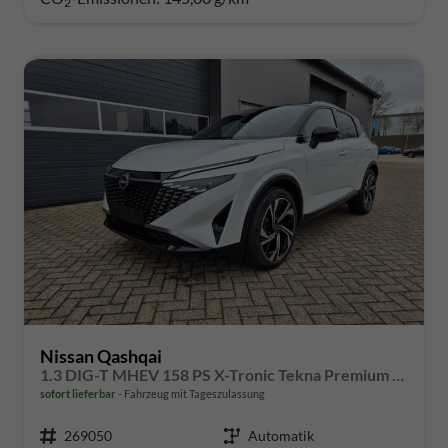
2
Nissan Qashqai
1.3 DIG-T MHEV 158 PS X-Tronic Tekna Premium Paket 20"LM Teil-Leder PanoGlasdach Klimaautomatik Sitzheizung Lenkradheizung Navi Head-Up Display elektr. Heckklappe ACC PDC v+h 360°Kamera DAB Bluetooth Touchscreen Apple CarPlay Android Auto
sofort lieferbar
Fahrzeug mit Tageszulassung
269050
Automatik