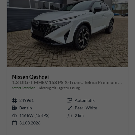
Nissan Qashqai
1.3 DIG-T MHEV 158 PS X-Tronic Tekna Premium Paket 20"LM Teil-Leder PanoGlasdach Klimaautomatik Sitzheizung Lenkradheizung Navi Head-Up Display elektr. Heckklappe ACC PDC v+h 360°Kamera DAB Bluetooth Touchscreen Apple CarPlay Android Auto
sofort lieferbar
Fahrzeug mit Tageszulassung
249961
Automatik
Benzin
Pearl White
116 kW (158 PS)
2 km
31.03.2026