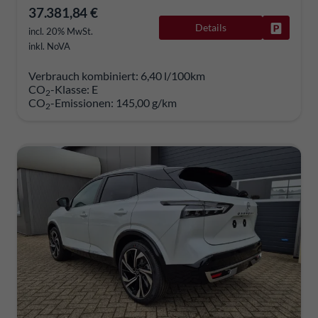
37.381,84 €
Details
Fahrzeug
incl. 20% MwSt.
inkl. NoVA
Verbrauch kombiniert:
6,40 l/100km
CO
-Klasse:
E
2
CO
-Emissionen:
145,00 g/km
2