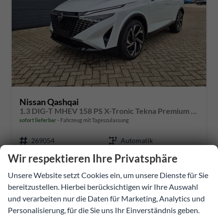
Nissan Qashqai
1.3 DIG-T MHEV 158 PS X-Tronic Tekna Premium Paket 20"LM Teil-Leder PanoGlasdach Klimaautomatik Sitzheizung Lenkradheizung Navi Head-Up Display elektr. Heckklappe ACC PDC v+h 360°Kamera DAB Bluetooth Touchscreen Apple CarPlay Android Auto
sofort lieferbar
Fahrzeug mit Tageszulassung
269054
Automatik
Benzin
Pearl White
Wir respektieren Ihre Privatsphäre
116 kW (158 PS)
2 km
Unsere Website setzt Cookies ein, um unsere Dienste für Sie
31.03.2026
bereitzustellen. Hierbei berücksichtigen wir Ihre Auswahl
und verarbeiten nur die Daten für Marketing, Analytics und
37.381,84 €
Personalisierung, für die Sie uns Ihr Einverständnis geben.
Details
Fahrzeug
incl. 20% MwSt.