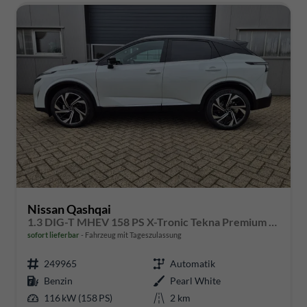
Nissan Qashqai
1.3 DIG-T MHEV 158 PS X-Tronic Tekna Premium Paket 20"LM Teil-Leder PanoGlasdach Klimaautomatik Sitzheizung Lenkradheizung Navi Head-Up Display elektr. Heckklappe ACC PDC v+h 360°Kamera DAB Bluetooth Touchscreen Apple CarPlay Android Auto
sofort lieferbar
Fahrzeug mit Tageszulassung
249965
Automatik
Benzin
Pearl White
116 kW (158 PS)
2 km