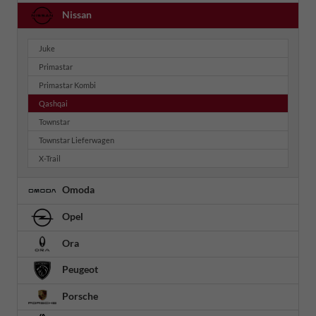
Nissan
Juke
Primastar
Primastar Kombi
Qashqai
Townstar
Townstar Lieferwagen
X-Trail
Omoda
Opel
Ora
Peugeot
Porsche