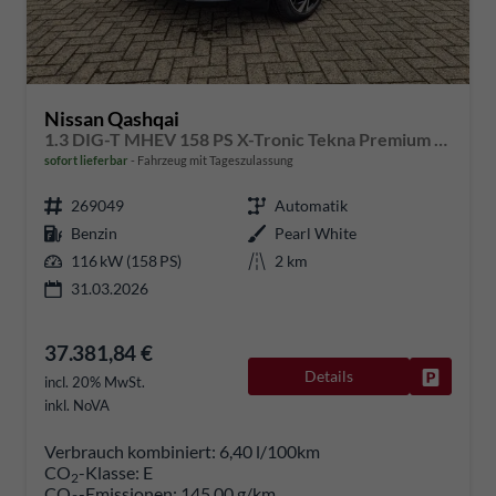
Nissan Qashqai
1.3 DIG-T MHEV 158 PS X-Tronic Tekna Premium Paket 20"LM Teil-Leder PanoGlasdach Klimaautomatik Sitzheizung Lenkradheizung Navi Head-Up Display elektr. Heckklappe ACC PDC v+h 360°Kamera DAB Bluetooth Touchscreen Apple CarPlay Android Auto
sofort lieferbar
Fahrzeug mit Tageszulassung
269049
Automatik
Benzin
Pearl White
116 kW (158 PS)
2 km
31.03.2026
37.381,84 €
Details
Fahrzeug
incl. 20% MwSt.
inkl. NoVA
Verbrauch kombiniert:
6,40 l/100km
CO
-Klasse:
E
2
CO
-Emissionen:
145,00 g/km