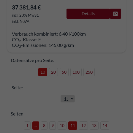
37.381,84 €
Details
Fahrzeug
incl. 20% MwSt.
inkl. NoVA
Verbrauch kombiniert:
6,40 l/100km
CO
-Klasse:
E
2
CO
-Emissionen:
145,00 g/km
2
Datensätze pro Seite:
10
20
50
100
250
Seite:
Seiten:
1
...
8
9
10
11
12
13
14