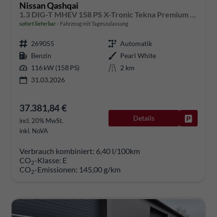
Nissan Qashqai
1.3 DIG-T MHEV 158 PS X-Tronic Tekna Premium Paket 20"LM Teil-Leder PanoGlasdach Klimaautomatik Sitzheizung Lenkradheizung Navi Head-Up Display elektr. Heckklappe ACC PDC v+h 360°Kamera DAB Bluetooth Touchscreen Apple CarPlay Android Auto
sofort lieferbar
Fahrzeug mit Tageszulassung
269055
Automatik
Benzin
Pearl White
116 kW (158 PS)
2 km
31.03.2026
37.381,84 €
Details
Fahrzeug
incl. 20% MwSt.
inkl. NoVA
Verbrauch kombiniert:
6,40 l/100km
CO
-Klasse:
E
2
CO
-Emissionen:
145,00 g/km
2