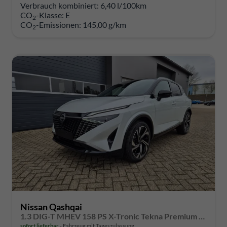
Verbrauch kombiniert:
6,40 l/100km
CO
-Klasse:
E
2
CO
-Emissionen:
145,00 g/km
2
Nissan Qashqai
1.3 DIG-T MHEV 158 PS X-Tronic Tekna Premium Paket 20"LM Teil-Leder PanoGlasdach Klimaautomatik Sitzheizung Lenkradheizung Navi Head-Up Display elektr. Heckklappe ACC PDC v+h 360°Kamera DAB Bluetooth Touchscreen Apple CarPlay Android Auto
sofort lieferbar
Fahrzeug mit Tageszulassung