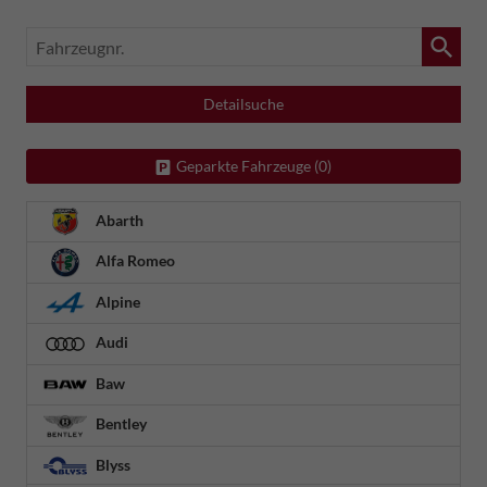
Fahrzeugnr.
Detailsuche
Geparkte Fahrzeuge (
0
)
Abarth
Alfa Romeo
Alpine
Audi
Baw
Bentley
Blyss