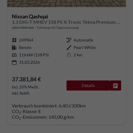
Nissan Qashqai
1.3 DIG-T MHEV 158 PS X-Tronic Tekna Premium Paket 20"LM Teil-Leder PanoGlasdach Klimaautomatik Sitzheizung Lenkradheizung Navi Head-Up Display elektr. Heckklappe ACC PDC v+h 360°Kamera DAB Bluetooth Touchscreen Apple CarPlay Android Auto
sofort lieferbar
Fahrzeug mit Tageszulassung
249964
Automatik
Benzin
Pearl White
116 kW (158 PS)
2 km
31.03.2026
37.381,84 €
Details
Fahrzeug
incl. 20% MwSt.
inkl. NoVA
Verbrauch kombiniert:
6,40 l/100km
CO
-Klasse:
E
2
CO
-Emissionen:
145,00 g/km
2