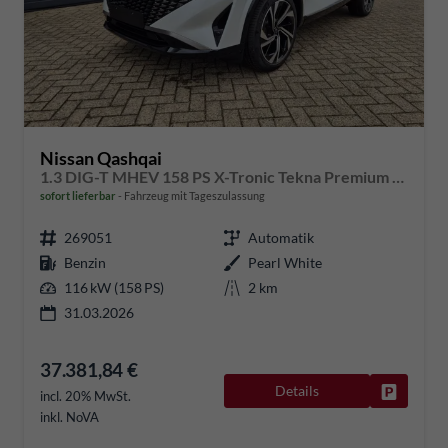
Nissan Qashqai
1.3 DIG-T MHEV 158 PS X-Tronic Tekna Premium Paket 20"LM Teil-Leder PanoGlasdach Klimaautomatik Sitzheizung Lenkradheizung Navi Head-Up Display elektr. Heckklappe ACC PDC v+h 360°Kamera DAB Bluetooth Touchscreen Apple CarPlay Android Auto
sofort lieferbar
Fahrzeug mit Tageszulassung
269051
Automatik
Benzin
Pearl White
116 kW (158 PS)
2 km
31.03.2026
37.381,84 €
Details
Fahrzeug
incl. 20% MwSt.
inkl. NoVA