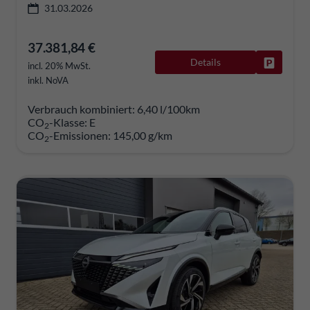
31.03.2026
37.381,84 €
Details
Fahrzeug
incl. 20% MwSt.
inkl. NoVA
Verbrauch kombiniert:
6,40 l/100km
CO
-Klasse:
E
2
CO
-Emissionen:
145,00 g/km
2