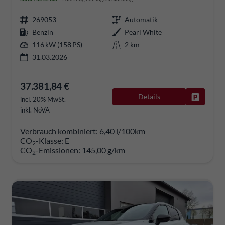
269053
Automatik
Benzin
Pearl White
116 kW (158 PS)
2 km
31.03.2026
37.381,84 €
Details
Fahrzeug
incl. 20% MwSt.
inkl. NoVA
Verbrauch kombiniert:
6,40 l/100km
CO
-Klasse:
E
2
CO
-Emissionen:
145,00 g/km
2