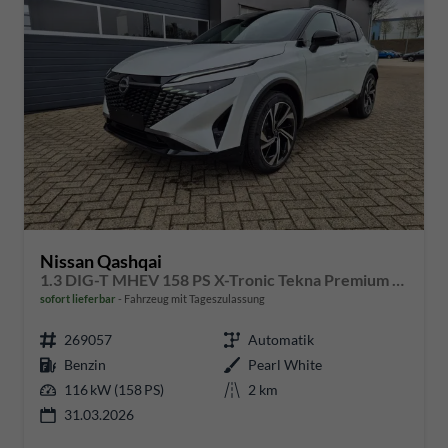
Nissan Qashqai
1.3 DIG-T MHEV 158 PS X-Tronic Tekna Premium Paket 20"LM Teil-Leder PanoGlasdach Klimaautomatik Sitzheizung Lenkradheizung Navi Head-Up Display elektr. Heckklappe ACC PDC v+h 360°Kamera DAB Bluetooth Touchscreen Apple CarPlay Android Auto
sofort lieferbar
Fahrzeug mit Tageszulassung
269057
Automatik
Benzin
Pearl White
116 kW (158 PS)
2 km
31.03.2026