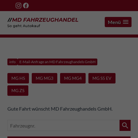
Menü
info
E-Mail-Anfrage an MD Fahrzeughandels GmbH
MG HS
MG MG3
MG MG4
MG S5 EV
MG ZS
Gute Fahrt wünscht MD Fahrzeughandels GmbH.
Fahrzeugnr.