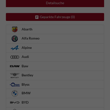
Detailsuche
Geparkte Fahrzeuge (
0
)
Abarth
Alfa Romeo
Alpine
Audi
Baw
Bentley
Blyss
BMW
BYD