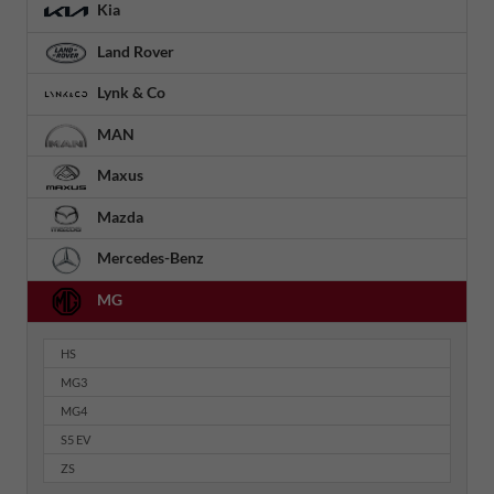
Kia
Land Rover
Lynk & Co
MAN
Maxus
Mazda
Mercedes-Benz
MG
HS
MG3
MG4
S5 EV
ZS