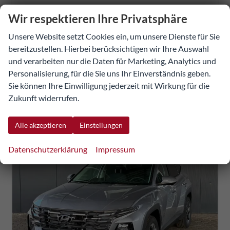
Wir respektieren Ihre Privatsphäre
36.223,75 €
Unsere Website setzt Cookies ein, um unsere Dienste für Sie
UVP:
45.000,– €
Details
Fahrzeug
incl. 20% MwSt.
bereitzustellen. Hierbei berücksichtigen wir Ihre Auswahl
inkl. NoVA
und verarbeiten nur die Daten für Marketing, Analytics und
Verbrauch kombiniert:
6,30 l/100km
Personalisierung, für die Sie uns Ihr Einverständnis geben.
CO
-Klasse:
E
2
Sie können Ihre Einwilligung jederzeit mit Wirkung für die
CO
-Emissionen:
143,00 g/km
2
Zukunft widerrufen.
Alle akzeptieren
Einstellungen
Datenschutzerklärung
Impressum