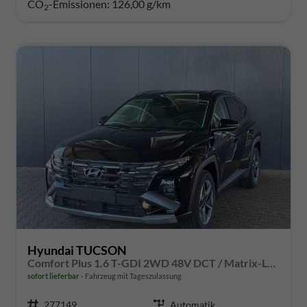
CO
-Emissionen:
126,00 g/km
2
Hyundai TUCSON
Comfort Plus 1.6 T-GDI 2WD 48V DCT / Matrix-LED Elek. Heck 360° Kam. Teilleder Shz vo + hi Alu 18"
sofort lieferbar
Fahrzeug mit Tageszulassung
277149
Automatik