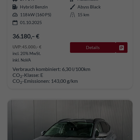
Hybrid Benzin
Abyss Black
118 kW (160 PS)
15 km
01.10.2025
36.180,– €
UVP:
45.000,– €
Details
Fahrzeug
incl. 20% MwSt.
inkl. NoVA
Verbrauch kombiniert:
6,30 l/100km
CO
-Klasse:
E
2
CO
-Emissionen:
143,00 g/km
2