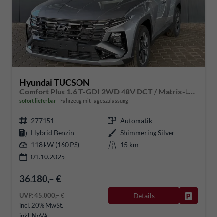
Hyundai TUCSON
Comfort Plus 1.6 T-GDI 2WD 48V DCT / Matrix-LED Elek. Heck 360° Kam. Teilleder Shz vo + hi Alu 18"
sofort lieferbar
Fahrzeug mit Tageszulassung
277151
Automatik
Hybrid Benzin
Shimmering Silver
118 kW (160 PS)
15 km
01.10.2025
36.180,– €
UVP:
45.000,– €
Details
Fahrzeug
incl. 20% MwSt.
inkl. NoVA