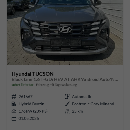
Hyundai TUCSON
Black Line 1.6 T-GDi HEV AT AHK*Android Auto*Navi*SHZ*Kamera*2Z Klimaauto*
sofort lieferbar
Fahrzeug mit Tageszulassung
261667
Automatik
Hybrid Benzin
Ecotronic Gray Mineraleffekt
176 kW (239 PS)
25 km
01.05.2026