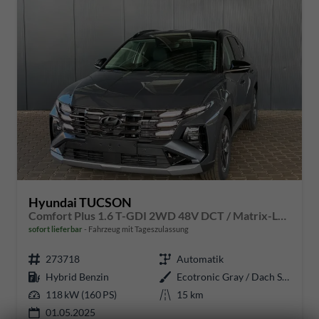
Hyundai TUCSON
Comfort Plus 1.6 T-GDI 2WD 48V DCT / Matrix-LED Elek. Heck 360° Kam. Teilleder Shz vo + hi Alu 18"
sofort lieferbar
Fahrzeug mit Tageszulassung
273718
Automatik
Hybrid Benzin
Ecotronic Gray / Dach Schwarz
118 kW (160 PS)
15 km
01.05.2025