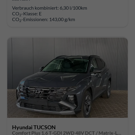
Verbrauch kombiniert:
6,30 l/100km
CO
-Klasse:
E
2
CO
-Emissionen:
143,00 g/km
2
Hyundai TUCSON
Comfort Plus 1.6 T-GDI 2WD 48V DCT / Matrix-LED Elek. Heck 360° Kam. Teilleder Shz vo + hi Alu 18"