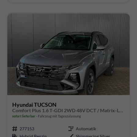
Hyundai TUCSON
Comfort Plus 1.6 T-GDI 2WD 48V DCT / Matrix-LED Elek. Heck 360° Kam. Teilleder Shz vo + hi Alu 18"
sofort lieferbar
Fahrzeug mit Tageszulassung
277153
Automatik
Hybrid Benzin
Shimmering Silver