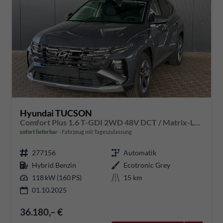
Hyundai TUCSON
Comfort Plus 1.6 T-GDI 2WD 48V DCT / Matrix-LED Elek. Heck 360° Kam. Teilleder Shz vo + hi Alu 18"
sofort lieferbar
Fahrzeug mit Tageszulassung
277156
Automatik
Hybrid Benzin
Ecotronic Grey
118 kW (160 PS)
15 km
01.10.2025
36.180,– €