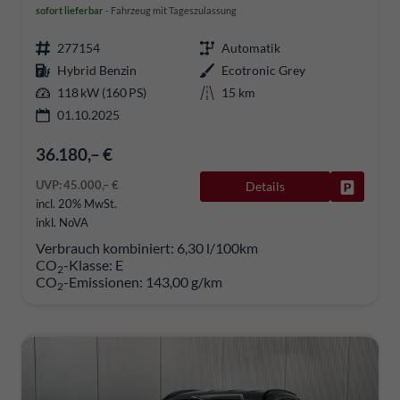
sofort lieferbar
Fahrzeug mit Tageszulassung
277154
Automatik
Hybrid Benzin
Ecotronic Grey
118 kW (160 PS)
15 km
01.10.2025
36.180,– €
UVP:
45.000,– €
Details
Fahrzeug
incl. 20% MwSt.
inkl. NoVA
Verbrauch kombiniert:
6,30 l/100km
CO
-Klasse:
E
2
CO
-Emissionen:
143,00 g/km
2