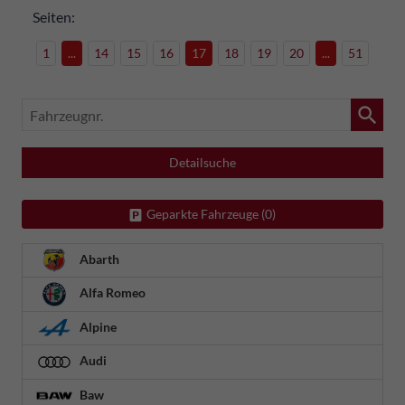
Seiten:
1
...
14
15
16
17
18
19
20
...
51
Fahrzeugnr.
Detailsuche
Geparkte Fahrzeuge (
0
)
Abarth
Alfa Romeo
Alpine
Audi
Baw