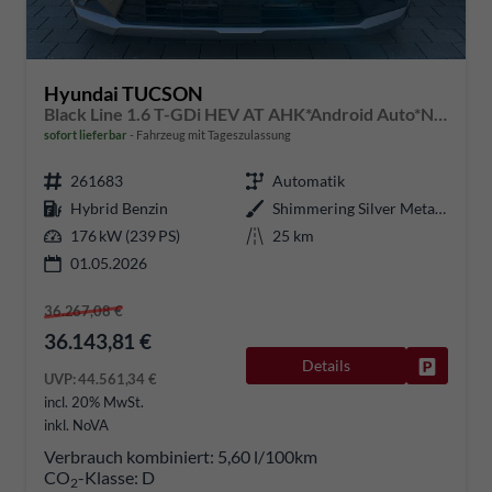
Hyundai TUCSON
Black Line 1.6 T-GDi HEV AT AHK*Android Auto*Navi*SHZ*Kamera*2Z Klimaauto*
sofort lieferbar
Fahrzeug mit Tageszulassung
261683
Automatik
Hybrid Benzin
Shimmering Silver Metallic
176 kW (239 PS)
25 km
01.05.2026
36.267,08 €
36.143,81 €
Details
Fahrzeug
UVP:
44.561,34 €
incl. 20% MwSt.
inkl. NoVA
Verbrauch kombiniert:
5,60 l/100km
CO
-Klasse:
D
2