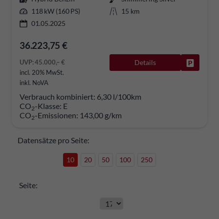
118 kW (160 PS)
15 km
01.05.2025
36.223,75 €
UVP:
45.000,– €
Details
Fahrzeug
incl. 20% MwSt.
inkl. NoVA
Verbrauch kombiniert:
6,30 l/100km
CO
-Klasse:
E
2
CO
-Emissionen:
143,00 g/km
2
Datensätze pro Seite:
10
20
50
100
250
Seite: