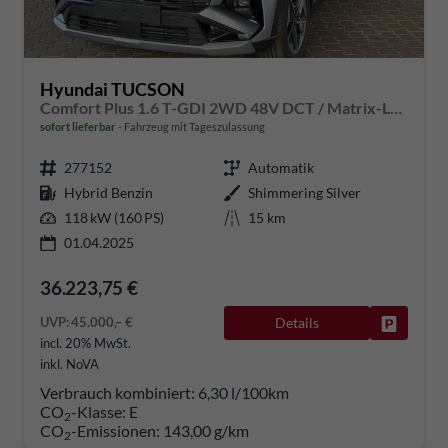
Hyundai TUCSON
Comfort Plus 1.6 T-GDI 2WD 48V DCT / Matrix-LED Elek. Heck 360° Kam. Teilleder Shz vo + hi Alu 18"
sofort lieferbar
Fahrzeug mit Tageszulassung
277152
Automatik
Hybrid Benzin
Shimmering Silver
118 kW (160 PS)
15 km
01.04.2025
36.223,75 €
UVP:
45.000,– €
Details
Fahrzeug
incl. 20% MwSt.
inkl. NoVA
Verbrauch kombiniert:
6,30 l/100km
CO
-Klasse:
E
2
CO
-Emissionen:
143,00 g/km
2