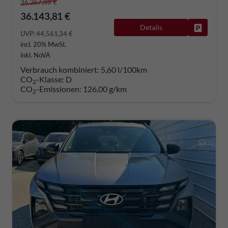
36.267,08 €
36.143,81 €
Details
Fahrzeug
UVP:
44.561,34 €
incl. 20% MwSt.
inkl. NoVA
Verbrauch kombiniert:
5,60 l/100km
CO
-Klasse:
D
2
CO
-Emissionen:
126,00 g/km
2