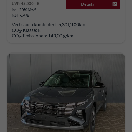
UVP:
45.000,– €
Details
Fahrzeug
incl. 20% MwSt.
inkl. NoVA
Verbrauch kombiniert:
6,30 l/100km
CO
-Klasse:
E
2
CO
-Emissionen:
143,00 g/km
2