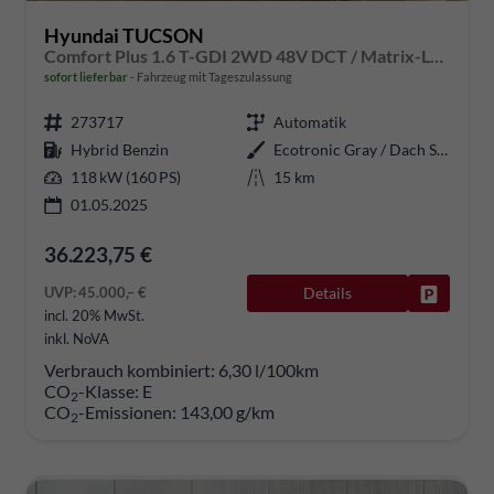
Hyundai TUCSON
Comfort Plus 1.6 T-GDI 2WD 48V DCT / Matrix-LED Elek. Heck 360° Kam. Teilleder Shz vo + hi Alu 18"
sofort lieferbar
Fahrzeug mit Tageszulassung
273717
Automatik
Hybrid Benzin
Ecotronic Gray / Dach Schwarz
118 kW (160 PS)
15 km
01.05.2025
36.223,75 €
UVP:
45.000,– €
Details
Fahrzeug
incl. 20% MwSt.
inkl. NoVA
Verbrauch kombiniert:
6,30 l/100km
CO
-Klasse:
E
2
CO
-Emissionen:
143,00 g/km
2