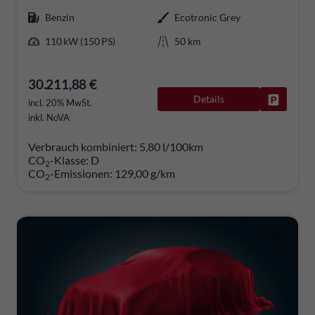
Benzin
Ecotronic Grey
110 kW (150 PS)
50 km
30.211,88 €
Details
Fahrzeug
incl. 20% MwSt.
inkl. NoVA
Verbrauch kombiniert:
5,80 l/100km
CO
-Klasse:
D
2
CO
-Emissionen:
129,00 g/km
2