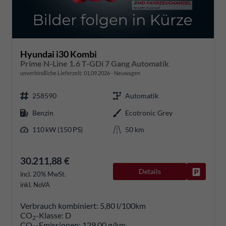
Hyundai i30 Kombi
Prime N-Line 1.6 T-GDi 7 Gang Automatik
unverbindliche Lieferzeit:
01.09.2026
Neuwagen
258590
Automatik
Benzin
Ecotronic Grey
110 kW (150 PS)
50 km
30.211,88 €
Details
Fahrzeug
incl. 20% MwSt.
inkl. NoVA
Verbrauch kombiniert:
5,80 l/100km
CO
-Klasse:
D
2
CO
-Emissionen:
129,00 g/km