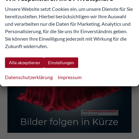
inkl. NoVA
Unsere Website setzt Cookies ein, um unsere Dienste für Sie
bereitzustellen. Hierbei berücksichtigen wir Ihre Auswahl
Verbrauch kombiniert:
5,80 l/100km
und verarbeiten nur die Daten für Marketing, Analytics und
CO
-Klasse:
D
2
CO
-Emissionen:
129,00 g/km
Personalisierung, für die Sie uns Ihr Einverständnis geben.
2
Sie können Ihre Einwilligung jederzeit mit Wirkung für die
Zukunft widerrufen.
Alle akzeptieren
Einstellungen
Datenschutzerklärung
Impressum