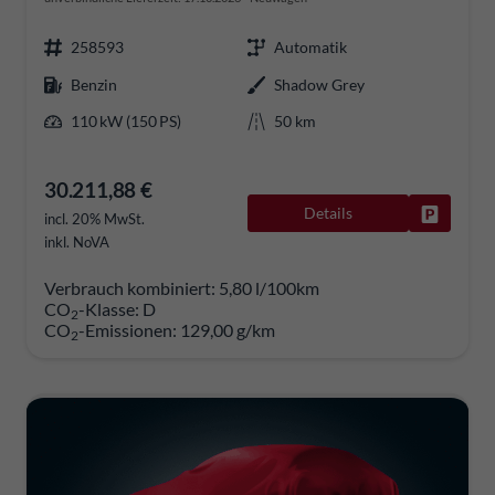
258593
Automatik
Benzin
Shadow Grey
110 kW (150 PS)
50 km
30.211,88 €
Details
Fahrzeug
incl. 20% MwSt.
inkl. NoVA
Verbrauch kombiniert:
5,80 l/100km
CO
-Klasse:
D
2
CO
-Emissionen:
129,00 g/km
2