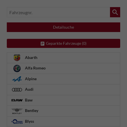
Fahrzeugnr.
Detailsuche
Geparkte Fahrzeuge (
0
)
Abarth
Alfa Romeo
Alpine
Audi
Baw
Bentley
Blyss