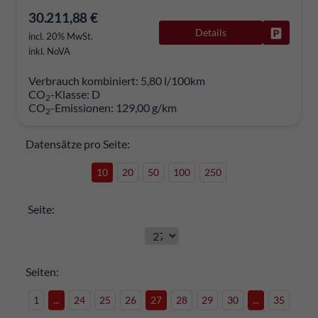
30.211,88 €
Details
Fahrzeug
incl. 20% MwSt.
inkl. NoVA
Verbrauch kombiniert:
5,80 l/100km
CO
-Klasse:
D
2
CO
-Emissionen:
129,00 g/km
2
Datensätze pro Seite:
10
20
50
100
250
Seite:
Seiten:
1
...
24
25
26
27
28
29
30
...
35