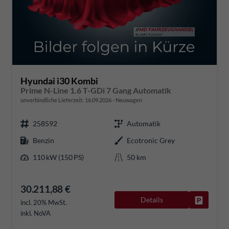
Hyundai i30 Kombi
Prime N-Line 1.6 T-GDi 7 Gang Automatik
unverbindliche Lieferzeit:
16.09.2026
Neuwagen
258592
Automatik
Benzin
Ecotronic Grey
110 kW (150 PS)
50 km
30.211,88 €
Details
Fahrzeug
incl. 20% MwSt.
inkl. NoVA