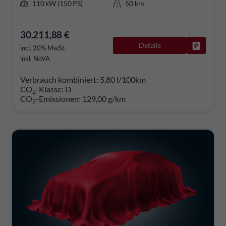
110 kW (150 PS)
50 km
30.211,88 €
Details
Fahrzeug
incl. 20% MwSt.
inkl. NoVA
Verbrauch kombiniert:
5,80 l/100km
CO
-Klasse:
D
2
CO
-Emissionen:
129,00 g/km
2