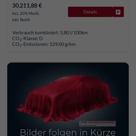
30.211,88 €
Details
Fahrzeug
incl. 20% MwSt.
inkl. NoVA
Verbrauch kombiniert:
5,80 l/100km
CO
-Klasse:
D
2
CO
-Emissionen:
129,00 g/km
2