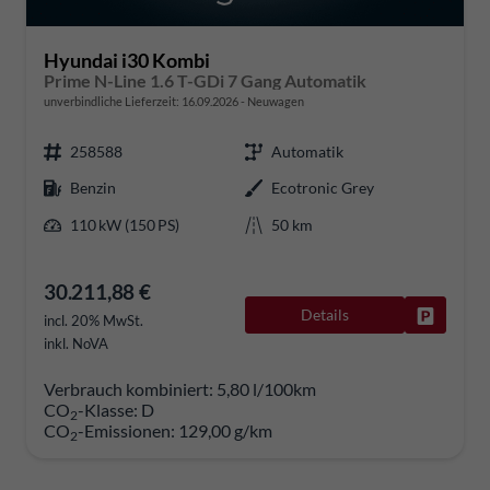
Hyundai i30 Kombi
Prime N-Line 1.6 T-GDi 7 Gang Automatik
unverbindliche Lieferzeit:
16.09.2026
Neuwagen
258588
Automatik
Benzin
Ecotronic Grey
110 kW (150 PS)
50 km
30.211,88 €
Details
Fahrzeug
incl. 20% MwSt.
inkl. NoVA
Verbrauch kombiniert:
5,80 l/100km
CO
-Klasse:
D
2
CO
-Emissionen:
129,00 g/km
2