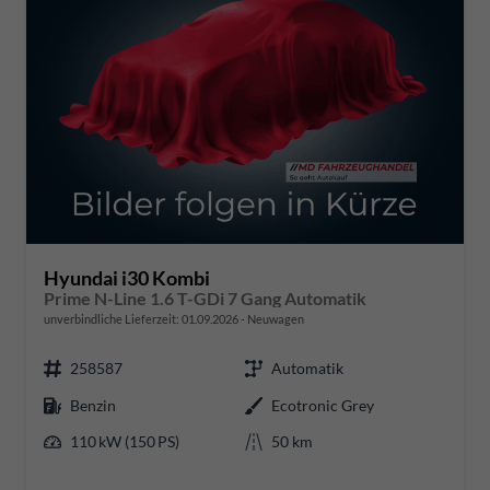
Hyundai i30 Kombi
Prime N-Line 1.6 T-GDi 7 Gang Automatik
unverbindliche Lieferzeit:
01.09.2026
Neuwagen
258587
Automatik
Benzin
Ecotronic Grey
110 kW (150 PS)
50 km