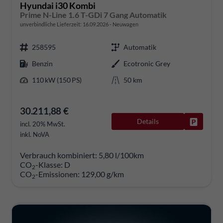
Hyundai i30 Kombi
Prime N-Line 1.6 T-GDi 7 Gang Automatik
unverbindliche Lieferzeit:
16.09.2026
Neuwagen
258595
Automatik
Benzin
Ecotronic Grey
110 kW (150 PS)
50 km
30.211,88 €
Details
Fahrzeug
incl. 20% MwSt.
inkl. NoVA
Verbrauch kombiniert:
5,80 l/100km
CO
-Klasse:
D
2
CO
-Emissionen:
129,00 g/km
2