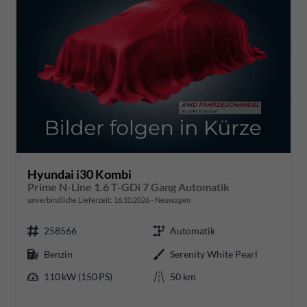
Hyundai i30 Kombi
Prime N-Line 1.6 T-GDi 7 Gang Automatik
unverbindliche Lieferzeit:
16.10.2026
Neuwagen
258566
Automatik
Benzin
Serenity White Pearl
110 kW (150 PS)
50 km