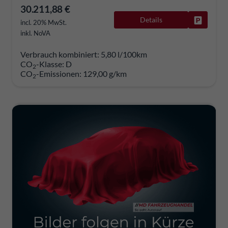
30.211,88 €
Details
Fahrzeug
incl. 20% MwSt.
inkl. NoVA
Verbrauch kombiniert:
5,80 l/100km
CO
-Klasse:
D
2
CO
-Emissionen:
129,00 g/km
2