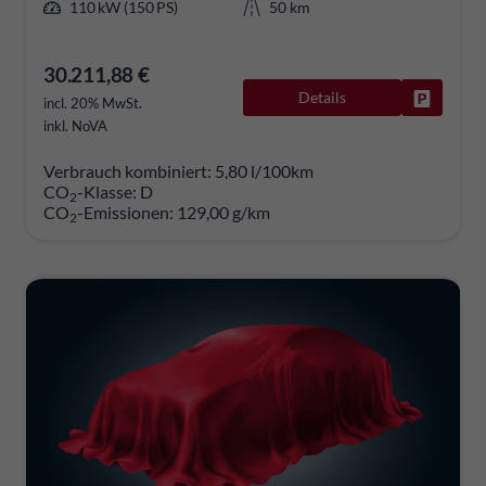
110 kW (150 PS)
50 km
30.211,88 €
Details
Fahrzeug
incl. 20% MwSt.
inkl. NoVA
Verbrauch kombiniert:
5,80 l/100km
CO
-Klasse:
D
2
CO
-Emissionen:
129,00 g/km
2