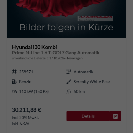
Hyundai i30 Kombi
Prime N-Line 1.6 T-GDi 7 Gang Automatik
unverbindliche Lieferzeit:
17.10.2026
Neuwagen
258571
Automatik
Benzin
Serenity White Pearl
110 kW (150 PS)
50 km
30.211,88 €
Details
Fahrzeug
incl. 20% MwSt.
inkl. NoVA