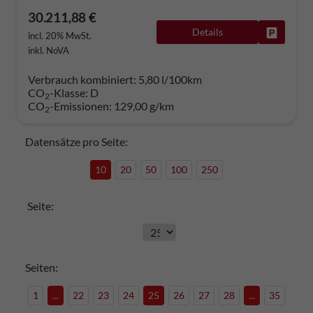
30.211,88 €
Details
Fahrzeug
incl. 20% MwSt.
inkl. NoVA
Verbrauch kombiniert:
5,80 l/100km
CO
-Klasse:
D
2
CO
-Emissionen:
129,00 g/km
2
Datensätze pro Seite:
10
20
50
100
250
Seite:
Seiten:
1
...
22
23
24
25
26
27
28
...
35