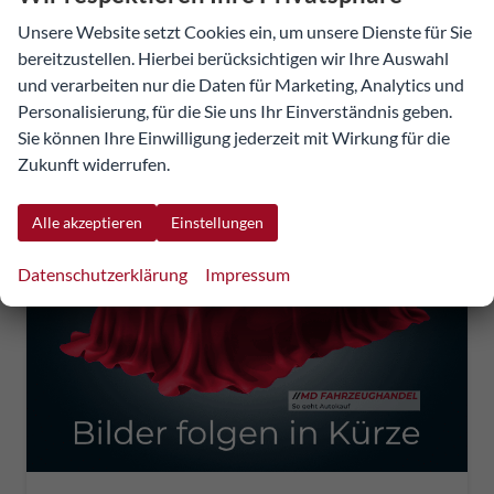
inkl. NoVA
Unsere Website setzt Cookies ein, um unsere Dienste für Sie
bereitzustellen. Hierbei berücksichtigen wir Ihre Auswahl
Verbrauch kombiniert:
5,80 l/100km
und verarbeiten nur die Daten für Marketing, Analytics und
CO
-Klasse:
D
2
CO
-Emissionen:
129,00 g/km
Personalisierung, für die Sie uns Ihr Einverständnis geben.
2
Sie können Ihre Einwilligung jederzeit mit Wirkung für die
Zukunft widerrufen.
Alle akzeptieren
Einstellungen
Datenschutzerklärung
Impressum