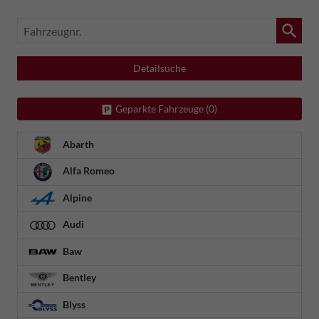
Fahrzeugnr.
Detailsuche
Geparkte Fahrzeuge (
0
)
Abarth
Alfa Romeo
Alpine
Audi
Baw
Bentley
Blyss