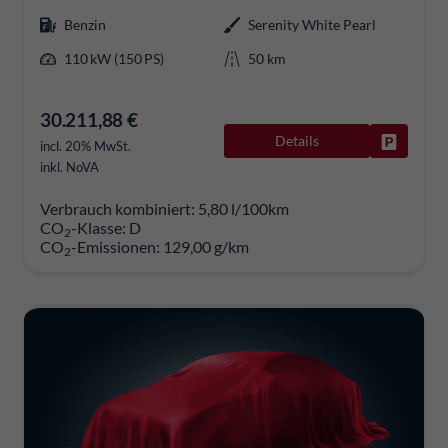
Benzin
Serenity White Pearl
110 kW (150 PS)
50 km
30.211,88 €
Details
Fahrzeug
incl. 20% MwSt.
inkl. NoVA
Verbrauch kombiniert:
5,80 l/100km
CO
-Klasse:
D
2
CO
-Emissionen:
129,00 g/km
2