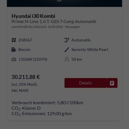
Hyundai i30 Kombi
Prime N-Line 1.6 T-GDi 7 Gang Automatik
unverbindliche Lieferzeit:
16.09.2026
Neuwagen
258567
Automatik
Benzin
Serenity White Pearl
110 kW (150 PS)
50 km
30.211,88 €
Details
Fahrzeug
incl. 20% MwSt.
inkl. NoVA
Verbrauch kombiniert:
5,80 l/100km
CO
-Klasse:
D
2
CO
-Emissionen:
129,00 g/km
2