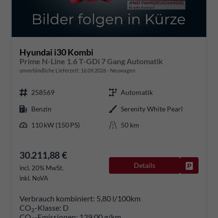
Hyundai i30 Kombi
Prime N-Line 1.6 T-GDi 7 Gang Automatik
unverbindliche Lieferzeit:
16.09.2026
Neuwagen
258569
Automatik
Benzin
Serenity White Pearl
110 kW (150 PS)
50 km
30.211,88 €
Details
Fahrzeug
incl. 20% MwSt.
inkl. NoVA
Verbrauch kombiniert:
5,80 l/100km
CO
-Klasse:
D
2
CO
-Emissionen:
129,00 g/km