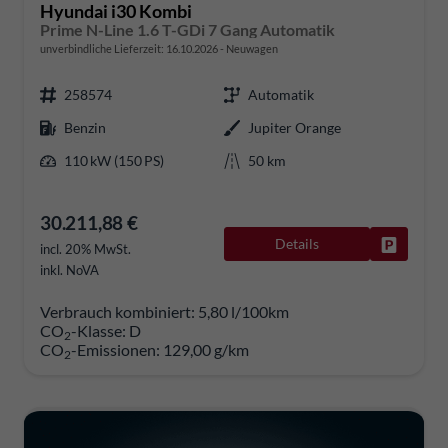
Hyundai i30 Kombi
Prime N-Line 1.6 T-GDi 7 Gang Automatik
unverbindliche Lieferzeit:
16.10.2026
Neuwagen
258574
Automatik
Benzin
Jupiter Orange
110 kW (150 PS)
50 km
30.211,88 €
Details
Fahrzeug
incl. 20% MwSt.
inkl. NoVA
Verbrauch kombiniert:
5,80 l/100km
CO
-Klasse:
D
2
CO
-Emissionen:
129,00 g/km
2