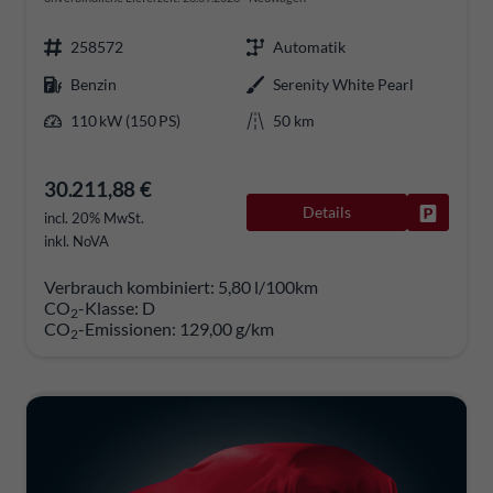
258572
Automatik
Benzin
Serenity White Pearl
110 kW (150 PS)
50 km
30.211,88 €
Details
Fahrzeug
incl. 20% MwSt.
inkl. NoVA
Verbrauch kombiniert:
5,80 l/100km
CO
-Klasse:
D
2
CO
-Emissionen:
129,00 g/km
2