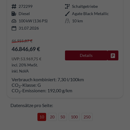
272299
Schaltgetriebe
Diesel
Agate Black Metallic
100 kW (136 PS)
10 km
31.07.2026
46.915,87 €
46.846,69 €
Details
Fahrzeug
UVP:
53.969,75 €
incl. 20% MwSt.
inkl. NoVA
Verbrauch kombiniert:
7,30 l/100km
CO
-Klasse:
G
2
CO
-Emissionen:
192,00 g/km
2
Datensätze pro Seite:
10
20
50
100
250