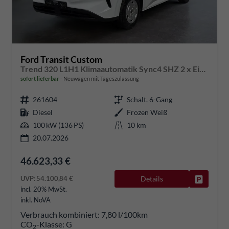
Ford Transit Custom
Trend 320 L1H1 Klimaautomatik Sync4 SHZ 2 x Einparkhilfe Kamera 5JG
sofort lieferbar
Neuwagen mit Tageszulassung
261604
Schalt. 6-Gang
Diesel
Frozen Weiß
100 kW (136 PS)
10 km
20.07.2026
46.623,33 €
UVP:
54.100,84 €
Details
Fahrzeug
incl. 20% MwSt.
inkl. NoVA
Verbrauch kombiniert:
7,80 l/100km
CO
-Klasse:
G
2