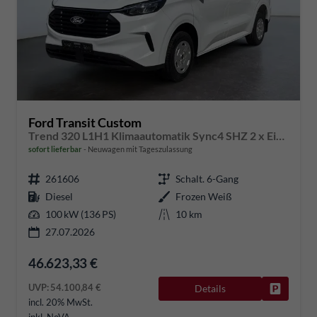
Ford Transit Custom
Trend 320 L1H1 Klimaautomatik Sync4 SHZ 2 x Einparkhilfe Kamera 5JG
sofort lieferbar
Neuwagen mit Tageszulassung
261606
Schalt. 6-Gang
Diesel
Frozen Weiß
100 kW (136 PS)
10 km
27.07.2026
46.623,33 €
UVP:
54.100,84 €
Details
Fahrzeug
incl. 20% MwSt.