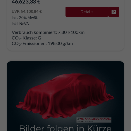
46.623,33 €
UVP:
54.100,84 €
Details
Fahrzeug
incl. 20% MwSt.
inkl. NoVA
Verbrauch kombiniert:
7,80 l/100km
CO
-Klasse:
G
2
CO
-Emissionen:
198,00 g/km
2