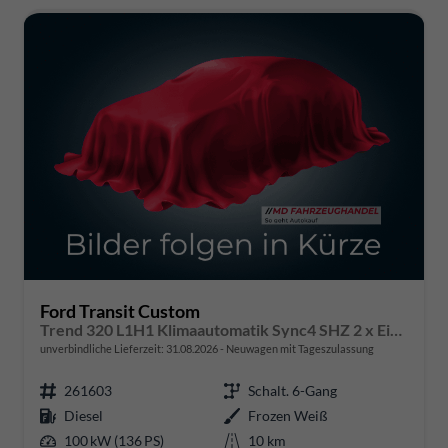
Ford Transit Custom
Trend 320 L1H1 Klimaautomatik Sync4 SHZ 2 x Einparkhilfe Kamera 5JG
unverbindliche Lieferzeit:
31.08.2026
Neuwagen mit Tageszulassung
261603
Schalt. 6-Gang
Diesel
Frozen Weiß
100 kW (136 PS)
10 km