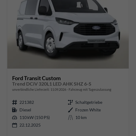
Ford Transit Custom
Trend DCiV 320L1 LED AHK SHZ 6-S
unverbindliche Lieferzeit:
11.09.2026
Fahrzeug mit Tageszulassung
221382
Schaltgetriebe
Diesel
Frozen White
110 kW (150 PS)
10 km
22.12.2025