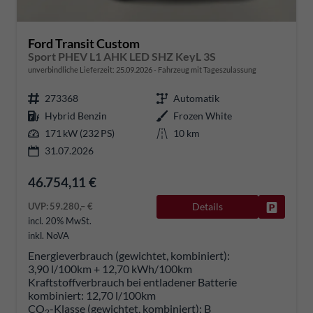
Ford Transit Custom
Sport PHEV L1 AHK LED SHZ KeyL 3S
unverbindliche Lieferzeit:
25.09.2026
Fahrzeug mit Tageszulassung
273368
Automatik
Hybrid Benzin
Frozen White
171 kW (232 PS)
10 km
31.07.2026
46.754,11 €
UVP:
59.280,– €
Details
Fahrzeug
incl. 20% MwSt.
inkl. NoVA
Energieverbrauch (gewichtet, kombiniert):
3,90 l/100km + 12,70 kWh/100km
Kraftstoffverbrauch bei entladener Batterie
kombiniert:
12,70 l/100km
CO
-Klasse (gewichtet, kombiniert):
B
2