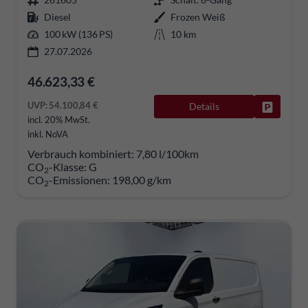
Diesel
Frozen Weiß
100 kW (136 PS)
10 km
27.07.2026
46.623,33 €
UVP:
54.100,84 €
Details
Fahrzeug
incl. 20% MwSt.
inkl. NoVA
Verbrauch kombiniert:
7,80 l/100km
CO
-Klasse:
G
2
CO
-Emissionen:
198,00 g/km
2