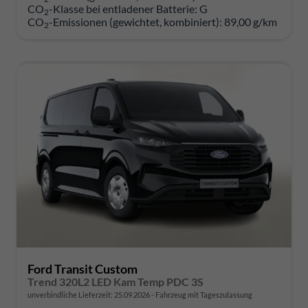
CO
-Klasse bei entladener Batterie:
G
2
CO
-Emissionen (gewichtet, kombiniert):
89,00 g/km
2
Ford Transit Custom
Trend 320L2 LED Kam Temp PDC 3S
unverbindliche Lieferzeit:
25.09.2026
Fahrzeug mit Tageszulassung