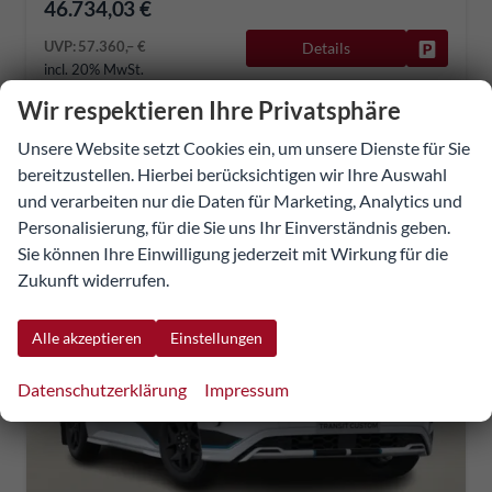
46.734,03 €
UVP:
57.360,– €
Details
Fahrzeug
incl. 20% MwSt.
inkl. NoVA
Wir respektieren Ihre Privatsphäre
Verbrauch kombiniert:
7,30 l/100km
CO
-Klasse:
G
Unsere Website setzt Cookies ein, um unsere Dienste für Sie
2
CO
-Emissionen:
191,00 g/km
2
bereitzustellen. Hierbei berücksichtigen wir Ihre Auswahl
und verarbeiten nur die Daten für Marketing, Analytics und
Personalisierung, für die Sie uns Ihr Einverständnis geben.
Sie können Ihre Einwilligung jederzeit mit Wirkung für die
Zukunft widerrufen.
Alle akzeptieren
Einstellungen
Datenschutzerklärung
Impressum