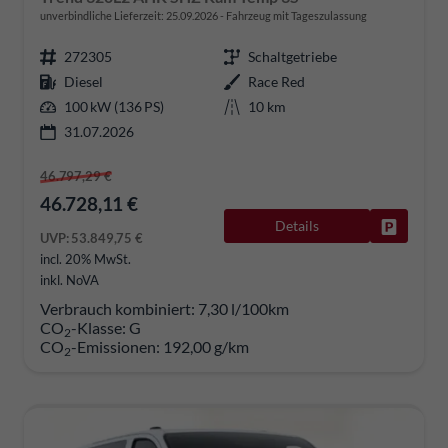
unverbindliche Lieferzeit:
25.09.2026
Fahrzeug mit Tageszulassung
272305
Schaltgetriebe
Diesel
Race Red
100 kW (136 PS)
10 km
31.07.2026
46.797,29 €
46.728,11 €
Details
Fahrzeug
UVP:
53.849,75 €
incl. 20% MwSt.
inkl. NoVA
Verbrauch kombiniert:
7,30 l/100km
CO
-Klasse:
G
2
CO
-Emissionen:
192,00 g/km
2