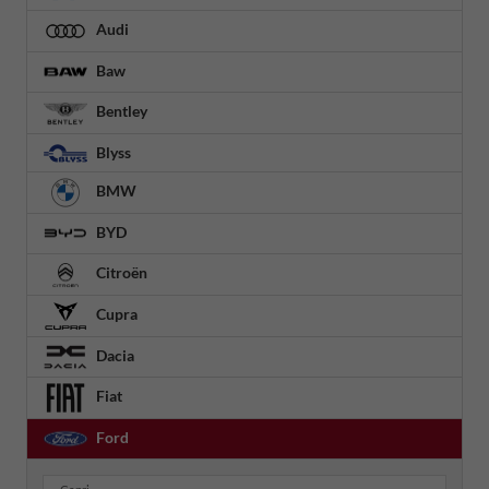
Audi
Baw
Bentley
Blyss
BMW
BYD
Citroën
Cupra
Dacia
Fiat
Ford