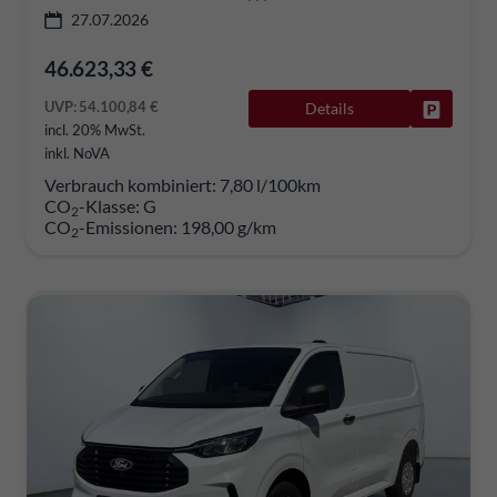
27.07.2026
46.623,33 €
UVP:
54.100,84 €
Details
Fahrzeug
incl. 20% MwSt.
inkl. NoVA
Verbrauch kombiniert:
7,80 l/100km
CO
-Klasse:
G
2
CO
-Emissionen:
198,00 g/km
2