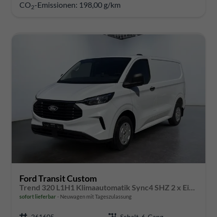
CO
-Emissionen:
198,00 g/km
2
Ford Transit Custom
Trend 320 L1H1 Klimaautomatik Sync4 SHZ 2 x Einparkhilfe Kamera 5JG
sofort lieferbar
Neuwagen mit Tageszulassung
261605
Schalt. 6-Gang