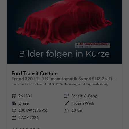
Ford Transit Custom
Trend 320 L1H1 Klimaautomatik Sync4 SHZ 2 x Einparkhilfe Kamera 5JG
unverbindliche Lieferzeit:
31.08.2026
Neuwagen mit Tageszulassung
261601
Schalt. 6-Gang
Diesel
Frozen Weiß
100 kW (136 PS)
10 km
27.07.2026