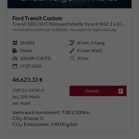
Ford Transit Custom
Trend 320 L1H1 Klimaautomatik Sync4 SHZ 2 x Einparkhilfe Kamera 5JG
unverbindliche Lieferzeit:
31.08.2026
Neuwagen mit Tageszulassung
261602
Schalt. 6-Gang
Diesel
Frozen Weiß
100 kW (136 PS)
10 km
27.07.2026
46.623,33 €
UVP:
54.100,84 €
Details
Fahrzeug
incl. 20% MwSt.
inkl. NoVA
Verbrauch kombiniert:
7,80 l/100km
CO
-Klasse:
G
2
CO
-Emissionen:
198,00 g/km
2