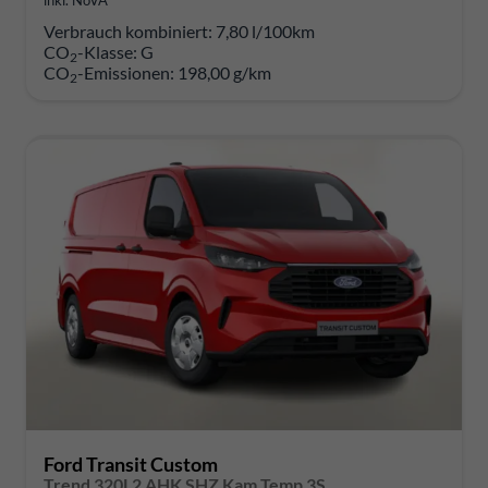
inkl. NoVA
Verbrauch kombiniert:
7,80 l/100km
CO
-Klasse:
G
2
CO
-Emissionen:
198,00 g/km
2
Ford Transit Custom
Trend 320L2 AHK SHZ Kam Temp 3S