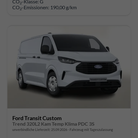
CO
-Klasse:
G
2
CO
-Emissionen:
190,00 g/km
2
Ford Transit Custom
Trend 320L2 Kam Temp Klima PDC 3S
unverbindliche Lieferzeit:
25.09.2026
Fahrzeug mit Tageszulassung