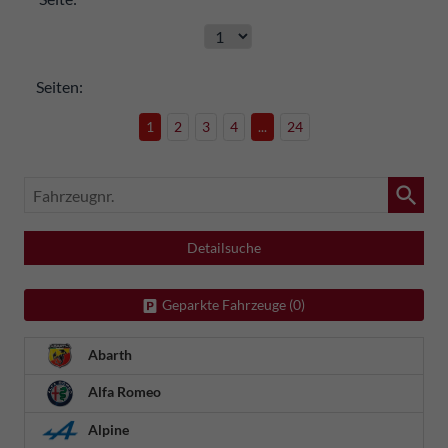
Seiten:
1
2
3
4
...
24
Fahrzeugnr.
Detailsuche
Geparkte Fahrzeuge (
0
)
Abarth
Alfa Romeo
Alpine