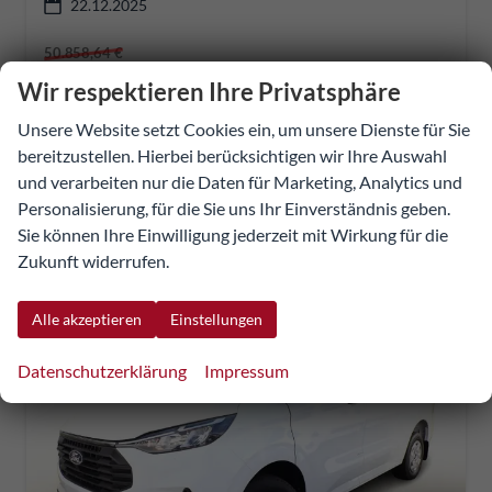
22.12.2025
50.858,64 €
44.953,19 €
Wir respektieren Ihre Privatsphäre
Details
Fahrzeug
UVP:
56.459,50 €
Unsere Website setzt Cookies ein, um unsere Dienste für Sie
incl. 20% MwSt.
bereitzustellen. Hierbei berücksichtigen wir Ihre Auswahl
inkl. NoVA
und verarbeiten nur die Daten für Marketing, Analytics und
Verbrauch kombiniert:
7,30 l/100km
Personalisierung, für die Sie uns Ihr Einverständnis geben.
CO
-Klasse:
G
2
Sie können Ihre Einwilligung jederzeit mit Wirkung für die
CO
-Emissionen:
191,00 g/km
2
Zukunft widerrufen.
Alle akzeptieren
Einstellungen
Datenschutzerklärung
Impressum