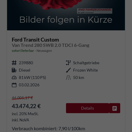
Ford Transit Custom
Van Trend 280 SWB 2.0 TDCI 6-Gang
sofort lieferbar
Neuwagen
239880
Schaltgetriebe
Diesel
Frozen White
81 kW (110 PS)
50 km
03.02.2026
46.005,17 €
43.474,22 €
Details
Fahrzeug
incl. 20% MwSt.
inkl. NoVA
Verbrauch kombiniert:
7,90 l/100km