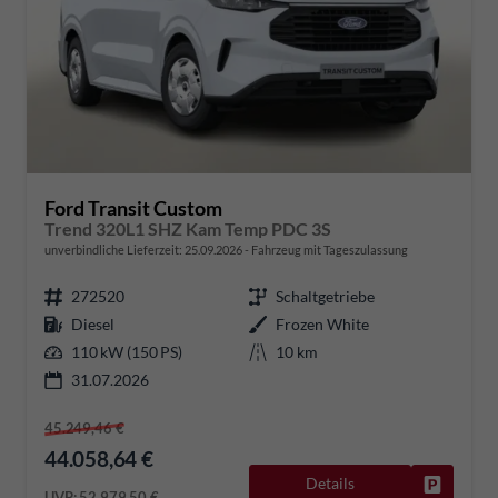
Ford Transit Custom
Trend 320L1 SHZ Kam Temp PDC 3S
unverbindliche Lieferzeit:
25.09.2026
Fahrzeug mit Tageszulassung
272520
Schaltgetriebe
Diesel
Frozen White
110 kW (150 PS)
10 km
31.07.2026
45.249,46 €
44.058,64 €
Details
Fahrzeug
UVP:
52.979,50 €