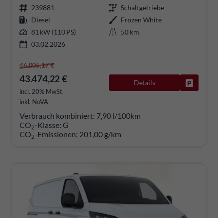
239881
Schaltgetriebe
Diesel
Frozen White
81 kW (110 PS)
50 km
03.02.2026
46.005,17 €
43.474,22 €
Details
Fahrzeug
incl. 20% MwSt.
inkl. NoVA
Verbrauch kombiniert:
7,90 l/100km
CO
-Klasse:
G
2
CO
-Emissionen:
201,00 g/km
2