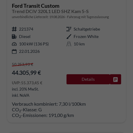
Ford Transit Custom
Trend DCiV 320L1 LED SHZ Kam 5-S
unverbindliche Lieferzeit:
19.08.2026
Fahrzeug mit Tageszulassung
221374
Schaltgetriebe
Diesel
Frozen White
100 kW (136 PS)
10 km
22.01.2026
50.253,93 €
44.305,99 €
Details
Fahrzeug
UVP:
55.373,45 €
incl. 20% MwSt.
inkl. NoVA
Verbrauch kombiniert:
7,30 l/100km
CO
-Klasse:
G
2
CO
-Emissionen:
191,00 g/km
2