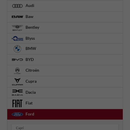
Audi
Baw
Bentley
Blyss
BMW
BYD
Citroën
Cupra
Dacia
Fiat
Ford
Capri