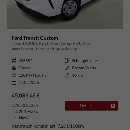
Ford Transit Custom
Trend 320L1 KeyL Kam Temp PDC 3-S
sofort lieferbar
Fahrzeug mit Tageszulassung
268554
Schaltgetriebe
Diesel
Frozen White
110 kW (150 PS)
10 km
17.02.2026
45.089,46 €
UVP:
52.320,– €
Details
Fahrzeug
incl. 20% MwSt.
inkl. NoVA
Verbrauch kombiniert:
7,20 l/100km