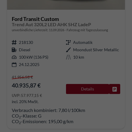
Ford Transit Custom
Trend Aut 320L2 LED AHK SHZ LadeP
unverbindliche Lieferzeit:
11.09.2026
Fahrzeug mit Tageszulassung
218130
Automatik
Diesel
Moondust Silver Metallic
100 kW (136 PS)
10 km
24.12.2025
41.956,58 €
40.935,87 €
Details
Fahrzeug
UVP:
57.977,15 €
incl. 20% MwSt.
Verbrauch kombiniert:
7,80 l/100km
CO
-Klasse:
G
2
CO
-Emissionen:
195,00 g/km
2