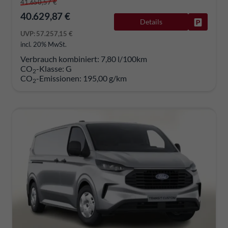
41.650,57 €
40.629,87 €
Details
Fahrzeug
UVP:
57.257,15 €
incl. 20% MwSt.
Verbrauch kombiniert:
7,80 l/100km
CO
-Klasse:
G
2
CO
-Emissionen:
195,00 g/km
2