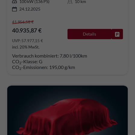
100 kW (136 PS)
10 km
24.12.2025
41.956,58 €
40.935,87 €
Details
Fahrzeug
UVP:
57.977,15 €
incl. 20% MwSt.
Verbrauch kombiniert:
7,80 l/100km
CO
-Klasse:
G
2
CO
-Emissionen:
195,00 g/km
2