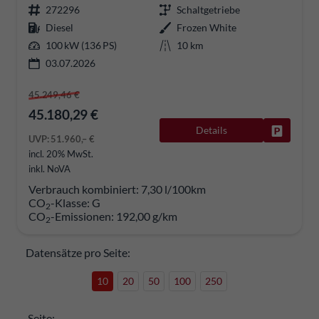
272296
Schaltgetriebe
Diesel
Frozen White
100 kW (136 PS)
10 km
03.07.2026
45.249,46 €
45.180,29 €
Details
Fahrzeug
UVP:
51.960,– €
incl. 20% MwSt.
inkl. NoVA
Verbrauch kombiniert:
7,30 l/100km
CO
-Klasse:
G
2
CO
-Emissionen:
192,00 g/km
2
Datensätze pro Seite:
10
20
50
100
250
Seite: