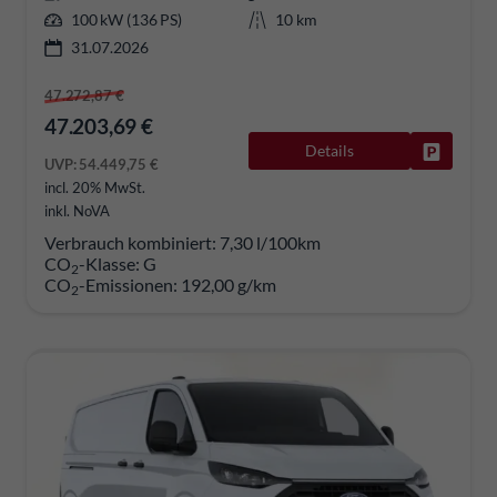
100 kW (136 PS)
10 km
31.07.2026
47.272,87 €
47.203,69 €
Details
Fahrzeug
UVP:
54.449,75 €
incl. 20% MwSt.
inkl. NoVA
Verbrauch kombiniert:
7,30 l/100km
CO
-Klasse:
G
2
CO
-Emissionen:
192,00 g/km
2