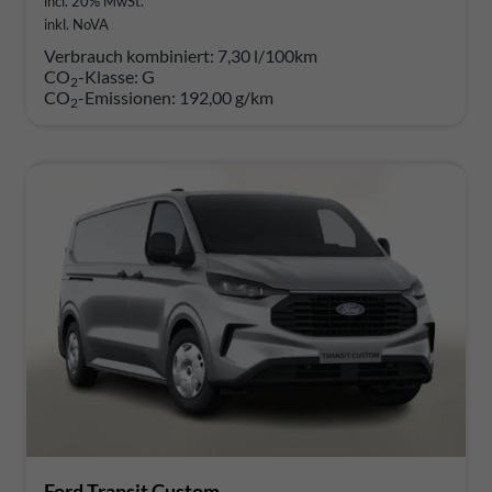
incl. 20% MwSt.
inkl. NoVA
Verbrauch kombiniert:
7,30 l/100km
CO
-Klasse:
G
2
CO
-Emissionen:
192,00 g/km
2
Ford Transit Custom