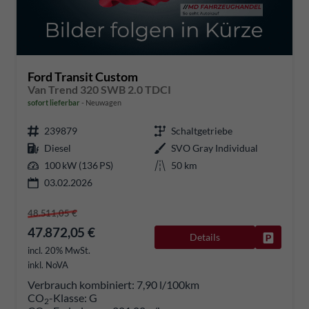
Ford Transit Custom
Van Trend 320 SWB 2.0 TDCI
sofort lieferbar
Neuwagen
239879
Schaltgetriebe
Diesel
SVO Gray Individual
100 kW (136 PS)
50 km
03.02.2026
48.511,05 €
47.872,05 €
Details
Fahrzeug
incl. 20% MwSt.
inkl. NoVA
Verbrauch kombiniert:
7,90 l/100km
CO
-Klasse:
G
2