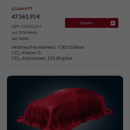
47.631,11 €
47.561,93 €
Details
Fahrzeug
UVP:
54.869,24 €
incl. 20% MwSt.
inkl. NoVA
Verbrauch kombiniert:
7,30 l/100km
CO
-Klasse:
G
2
CO
-Emissionen:
192,00 g/km
2