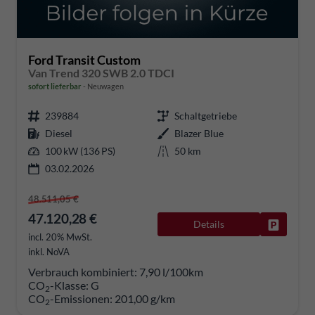
Ford Transit Custom
Van Trend 320 SWB 2.0 TDCI
sofort lieferbar
Neuwagen
239884
Schaltgetriebe
Diesel
Blazer Blue
100 kW (136 PS)
50 km
03.02.2026
48.511,05 €
47.120,28 €
Details
Fahrzeug
incl. 20% MwSt.
inkl. NoVA
Verbrauch kombiniert:
7,90 l/100km
CO
-Klasse:
G
2
CO
-Emissionen:
201,00 g/km
2