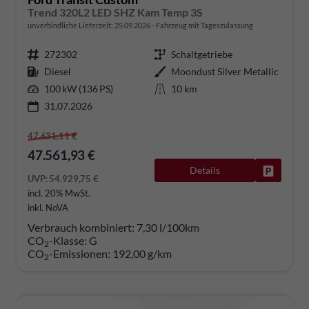
Trend 320L2 LED SHZ Kam Temp 3S
unverbindliche Lieferzeit:
25.09.2026
Fahrzeug mit Tageszulassung
272302
Schaltgetriebe
Diesel
Moondust Silver Metallic
100 kW (136 PS)
10 km
31.07.2026
47.631,11 €
47.561,93 €
Details
Fahrzeug
UVP:
54.929,75 €
incl. 20% MwSt.
inkl. NoVA
Verbrauch kombiniert:
7,30 l/100km
CO
-Klasse:
G
2
CO
-Emissionen:
192,00 g/km
2