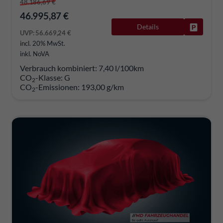
48.186,69 €
46.995,87 €
Details
Fahrzeug
UVP:
56.669,24 €
incl. 20% MwSt.
inkl. NoVA
Verbrauch kombiniert:
7,40 l/100km
CO
-Klasse:
G
2
CO
-Emissionen:
193,00 g/km
2