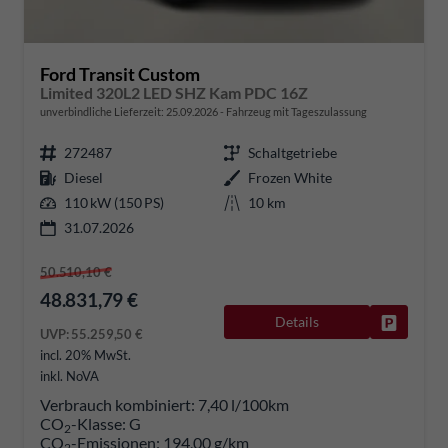
Ford Transit Custom
Limited 320L2 LED SHZ Kam PDC 16Z
unverbindliche Lieferzeit:
25.09.2026
Fahrzeug mit Tageszulassung
272487
Schaltgetriebe
Diesel
Frozen White
110 kW (150 PS)
10 km
31.07.2026
50.510,10 €
48.831,79 €
Details
Fahrzeug
UVP:
55.259,50 €
incl. 20% MwSt.
inkl. NoVA
Verbrauch kombiniert:
7,40 l/100km
CO
-Klasse:
G
2
CO
-Emissionen:
194,00 g/km
2