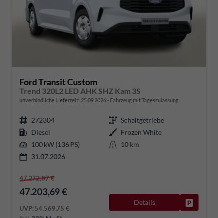
Ford Transit Custom
Trend 320L2 LED AHK SHZ Kam 3S
unverbindliche Lieferzeit:
25.09.2026
Fahrzeug mit Tageszulassung
272304
Schaltgetriebe
Diesel
Frozen White
100 kW (136 PS)
10 km
31.07.2026
47.272,87 €
47.203,69 €
Details
Fahrzeug
UVP:
54.569,75 €