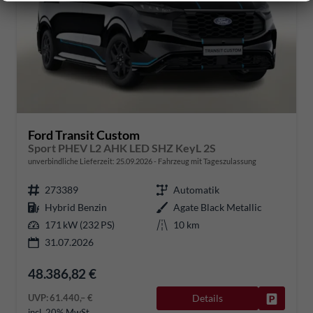
Ford Transit Custom
Sport PHEV L2 AHK LED SHZ KeyL 2S
unverbindliche Lieferzeit:
25.09.2026
Fahrzeug mit Tageszulassung
273389
Automatik
Hybrid Benzin
Agate Black Metallic
171 kW (232 PS)
10 km
31.07.2026
48.386,82 €
UVP:
61.440,– €
Details
Fahrzeug
incl. 20% MwSt.