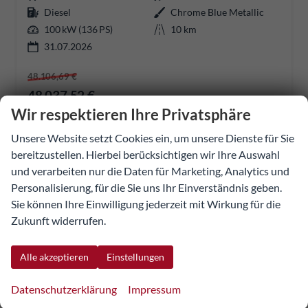
Diesel
Chrome Blue Metallic
100 kW (136 PS)
10 km
31.07.2026
48.106,69 €
48.037,52 €
Details
Wir respektieren Ihre Privatsphäre
Fahrzeug
UVP:
55.589,24 €
incl. 20% MwSt.
Unsere Website setzt Cookies ein, um unsere Dienste für Sie
inkl. NoVA
bereitzustellen. Hierbei berücksichtigen wir Ihre Auswahl
Verbrauch kombiniert:
7,30 l/100km
und verarbeiten nur die Daten für Marketing, Analytics und
CO
-Klasse:
G
2
Personalisierung, für die Sie uns Ihr Einverständnis geben.
CO
-Emissionen:
192,00 g/km
2
Sie können Ihre Einwilligung jederzeit mit Wirkung für die
Zukunft widerrufen.
Alle akzeptieren
Einstellungen
Datenschutzerklärung
Impressum