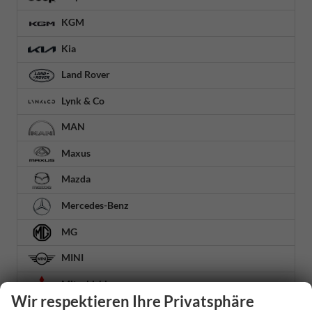
KGM
Kia
Land Rover
Lynk & Co
MAN
Maxus
Mazda
Mercedes-Benz
MG
MINI
Mitsubishi
Wir respektieren Ihre Privatsphäre
Nissan