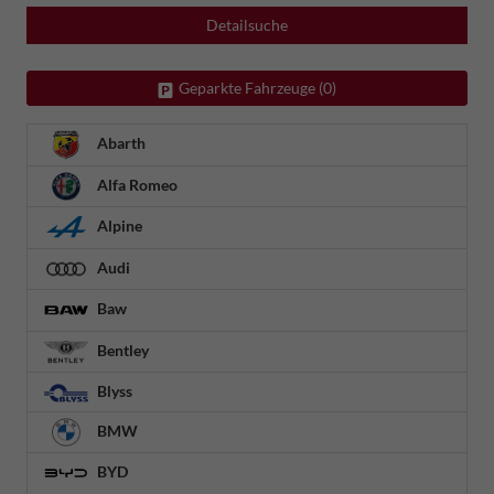
Detailsuche
Geparkte Fahrzeuge (
0
)
Abarth
Alfa Romeo
Alpine
Audi
Baw
Bentley
Blyss
BMW
BYD