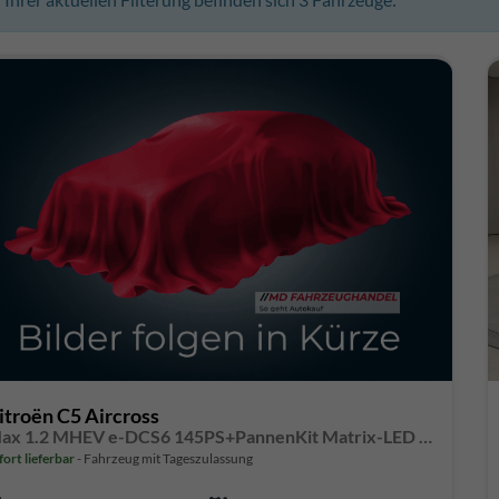
itroën C5 Aircross
Max 1.2 MHEV e-DCS6 145PS+PannenKit Matrix-LED ab 239€ mtl. **sofort verfügbar**
fort lieferbar
Fahrzeug mit Tageszulassung