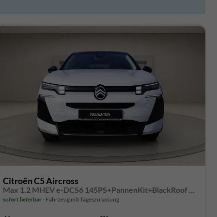
Citroën C5 Aircross
Max 1.2 MHEV e-DCS6 145PS+PannenKit+BlackRoof Matrix-LED+BlackRoof**sofort verfügbar**
sofort lieferbar
Fahrzeug mit Tageszulassung