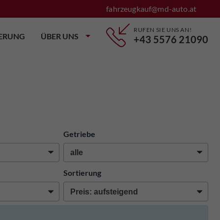
fahrzeugkauf@md-auto.at
RUFEN SIE UNS AN!
IERUNG
ÜBER UNS
+43 5576 21090
Getriebe
Sortierung