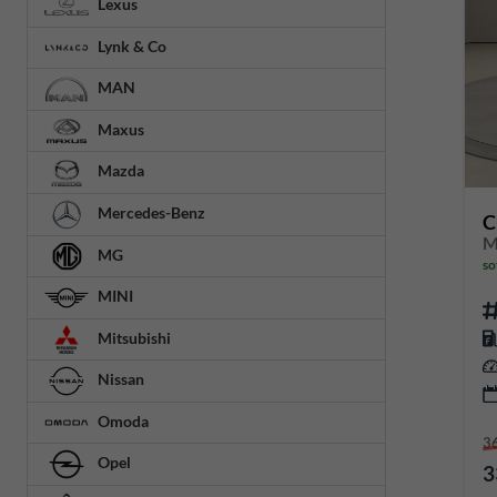
Lexus
Lynk & Co
MAN
Maxus
Mazda
Mercedes-Benz
C
M
MG
so
MINI
Mitsubishi
Nissan
Omoda
3
Opel
3