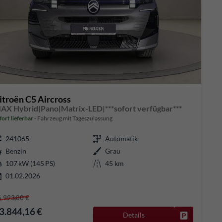
itroën C5 Aircross
AX Hybrid|Pano|Matrix-LED|***sofort verfügbar***
fort lieferbar
Fahrzeug mit Tageszulassung
241065
Automatik
Benzin
Grau
107 kW (145 PS)
45 km
01.02.2026
6.993,80 €
3.844,16 €
Details
Fahrzeug pa