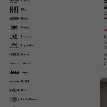
Dacia
Fiat
Ford
Geely
3
3
Honda
in
Hyundai
in
Iveco
V
C
Jaecoo
C
Jeep
KGM
Kia
Land Rover