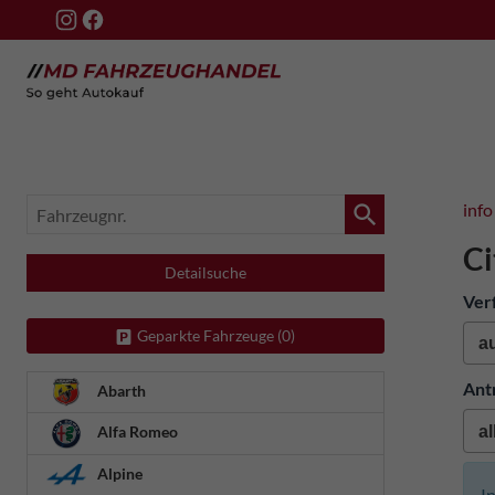
Fahrzeugnr.
info
Ci
Detailsuche
Ver
Geparkte Fahrzeuge (
0
)
Ant
Abarth
Alfa Romeo
Alpine
I