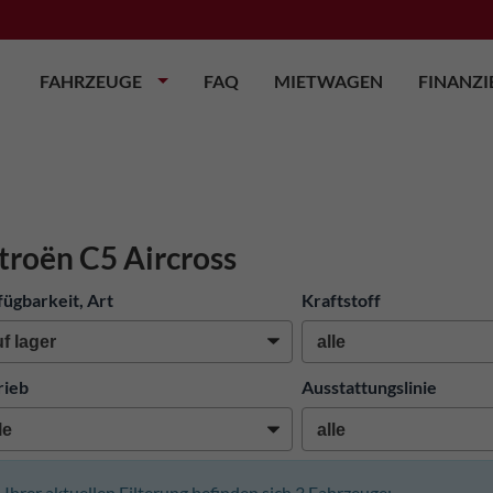
FAHRZEUGE
FAQ
MIETWAGEN
FINANZ
troën C5 Aircross
fügbarkeit, Art
Kraftstoff
rieb
Ausstattungslinie
n Ihrer aktuellen Filterung befinden sich
3
Fahrzeuge: