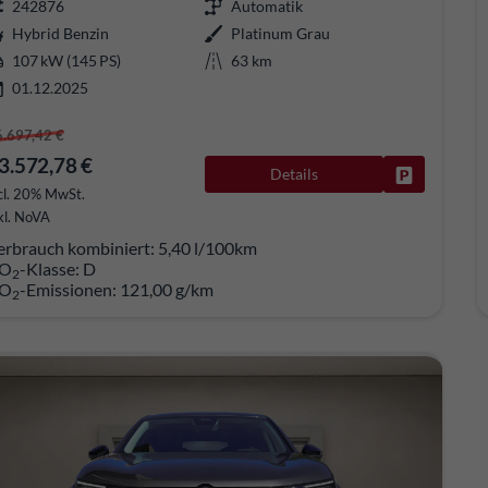
242876
Automatik
Hybrid Benzin
Platinum Grau
107 kW (145 PS)
63 km
01.12.2025
6.697,42 €
3.572,78 €
Details
Fahrzeug pa
cl. 20% MwSt.
kl. NoVA
erbrauch kombiniert:
5,40 l/100km
O
-Klasse:
D
2
O
-Emissionen:
121,00 g/km
2