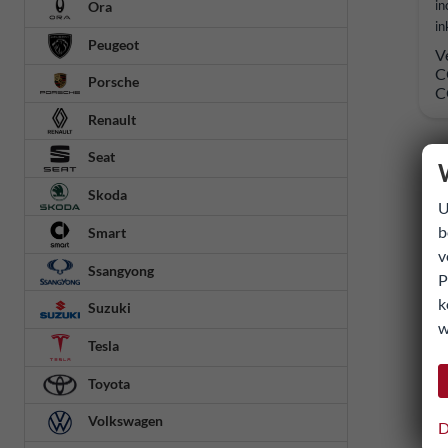
in
Ora
in
Peugeot
V
C
Porsche
C
Renault
Seat
Skoda
U
b
Smart
v
Ssangyong
P
k
Suzuki
w
Tesla
Toyota
Volkswagen
D