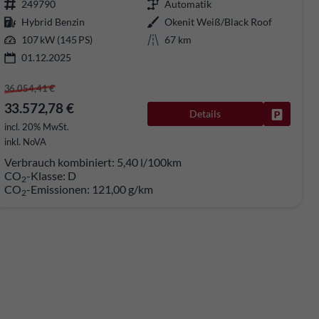
249790
Automatik
Hybrid Benzin
Okenit Weiß/Black Roof
107 kW (145 PS)
67 km
01.12.2025
36.054,41 €
33.572,78 €
Details
rken
Fahrzeug
incl. 20% MwSt.
inkl. NoVA
Verbrauch kombiniert:
5,40 l/100km
CO
-Klasse:
D
2
CO
-Emissionen:
121,00 g/km
2