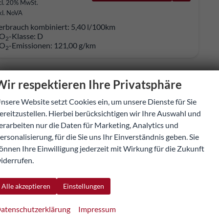
cl. 20% MwSt.
kl. NoVA
erbrauch kombiniert:
5,40 l/100km
O
-Klasse:
D
2
O
-Emissionen:
121,00 g/km
2
Wir respektieren Ihre Privatsphäre
nsere Website setzt Cookies ein, um unsere Dienste für Sie
ereitzustellen. Hierbei berücksichtigen wir Ihre Auswahl und
erarbeiten nur die Daten für Marketing, Analytics und
ersonalisierung, für die Sie uns Ihr Einverständnis geben. Sie
önnen Ihre Einwilligung jederzeit mit Wirkung für die Zukunft
iderrufen.
Alle akzeptieren
Einstellungen
atenschutzerklärung
Impressum