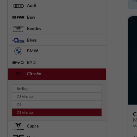
Audi
Baw
Bentley
Blyss
BMW
BYD
Citroën
Berlingo
C3 Aircross
C4
C5 Aircross
C
Cupra
so