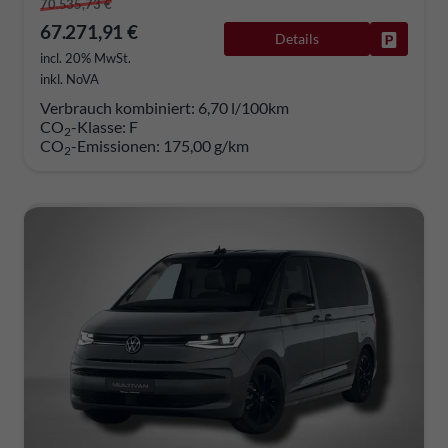
70.535,73 €
67.271,91 €
Details
Fahrzeug
incl. 20% MwSt.
inkl. NoVA
Verbrauch kombiniert:
6,70 l/100km
CO
-Klasse:
F
2
CO
-Emissionen:
175,00 g/km
2