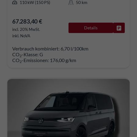
110 kW (150 PS)
50 km
67.283,40 €
Details
Fahrzeug
incl. 20% MwSt.
inkl. NoVA
Verbrauch kombiniert:
6,70 l/100km
CO
-Klasse:
G
2
CO
-Emissionen:
176,00 g/km
2