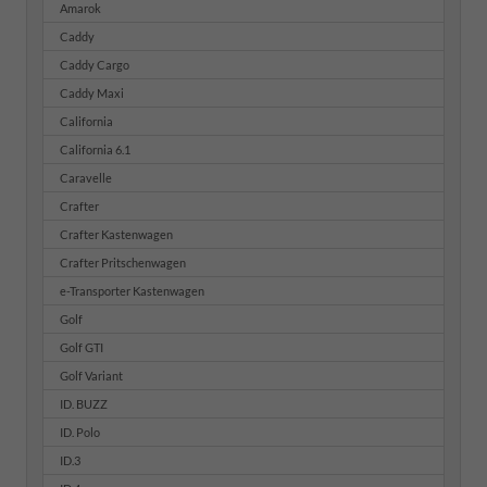
Amarok
Caddy
Caddy Cargo
Caddy Maxi
California
California 6.1
Caravelle
Crafter
Crafter Kastenwagen
Crafter Pritschenwagen
e-Transporter Kastenwagen
Golf
Golf GTI
Golf Variant
ID. BUZZ
ID. Polo
ID.3