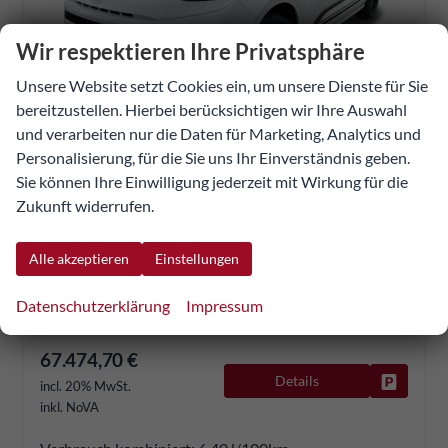
Wir respektieren Ihre Privatsphäre
Unsere Website setzt Cookies ein, um unsere Dienste für Sie
bereitzustellen. Hierbei berücksichtigen wir Ihre Auswahl
und verarbeiten nur die Daten für Marketing, Analytics und
Volkswagen T7 Multivan
Personalisierung, für die Sie uns Ihr Einverständnis geben.
Business LANG 7SITZER+MATRIX+AHK+KAMERA+SHZ+17" ALU
Sie können Ihre Einwilligung jederzeit mit Wirkung für die
unverbindliche Lieferzeit:
13.08.2026
Neuwagen mit Tageszulassung
Zukunft widerrufen.
273116
Doppelkupplungsgetriebe (DSG)
Diesel
Pure Grey
Alle akzeptieren
Einstellungen
110 kW (150 PS)
1.000 km
13.07.2026
Datenschutzerklärung
Impressum
67.474,70 €
Details
Fahrzeug
incl. 20% MwSt.
inkl. NoVA