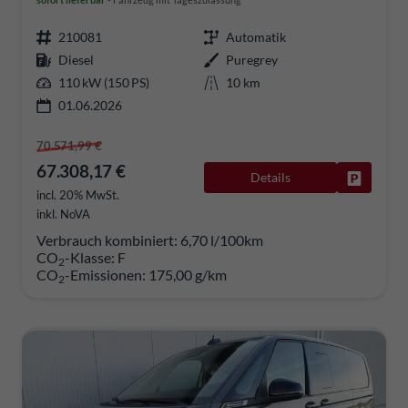
210081
Automatik
Diesel
Puregrey
110 kW (150 PS)
10 km
01.06.2026
70.571,99 €
67.308,17 €
Details
Fahrzeug
incl. 20% MwSt.
inkl. NoVA
Verbrauch kombiniert:
6,70 l/100km
CO
-Klasse:
F
2
CO
-Emissionen:
175,00 g/km
2