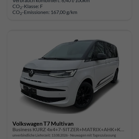
Verbrauch kombiniert:
6,40 l/100km
CO
-Klasse:
F
2
CO
-Emissionen:
167,00 g/km
2
Volkswagen T7 Multivan
Business KURZ 4x4+7-SITZER+MATRIX+AHK+KAMERA+SHZ+17" ALU
unverbindliche Lieferzeit:
13.08.2026
Neuwagen mit Tageszulassung