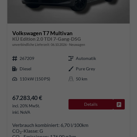
Volkswagen T7 Multivan
KÜ Edition 2.0 TDI 7-Gang-DSG
unverbindliche Lieferzeit:
06.10.2026
Neuwagen
267209
Automatik
Diesel
Pure Grey
110 kW (150 PS)
50 km
67.283,40 €
Details
Fahrzeug
incl. 20% MwSt.
inkl. NoVA
Verbrauch kombiniert:
6,70 l/100km
CO
-Klasse:
G
2
CO
-Emissionen:
176,00 g/km