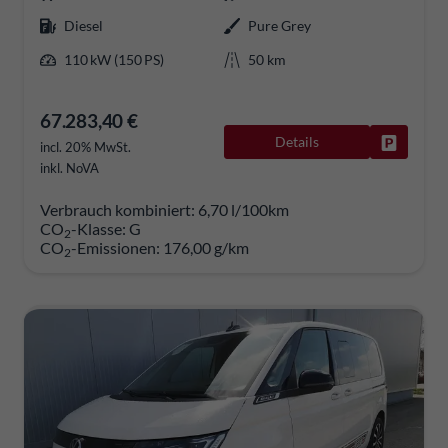
Diesel
Pure Grey
110 kW (150 PS)
50 km
67.283,40 €
Details
Fahrzeug
incl. 20% MwSt.
inkl. NoVA
Verbrauch kombiniert:
6,70 l/100km
CO
-Klasse:
G
2
CO
-Emissionen:
176,00 g/km
2