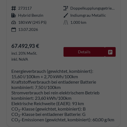
273117
Doppelkupplungsgetriebe (DSG)
Hybrid Benzin
Indiumgrau Metallic
180 kW (245 PS)
1.000 km
13.07.2026
67.492,93 €
Details
Fahrzeug
incl. 20% MwSt.
inkl. NoVA
Energieverbrauch (gewichtet, kombiniert):
15,60 l/100km + 2,70 kWh/100km
Kraftstoffverbrauch bei entladener Batterie
kombiniert:
7,50 l/100km
Stromverbrauch bei rein elektrischem Betrieb
kombiniert:
23,60 kWh/100km
Elektrische Reichweite (EAER):
93 km
CO
-Klasse (gewichtet, kombiniert):
B
2
CO
-Klasse bei entladener Batterie:
G
2
CO
-Emissionen (gewichtet, kombiniert):
60,00 g/km
2