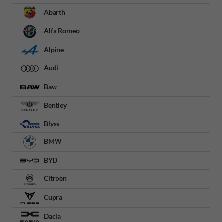
Abarth
Alfa Romeo
Alpine
Audi
Baw
Bentley
Blyss
BMW
BYD
Citroën
Cupra
Dacia