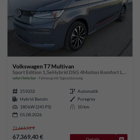
Volkswagen T7 Multivan
Sport Edition 1,5eHybrid DSG 4Motion Komfort LÜ 7 Sitzer
sofort lieferbar
Fahrzeug mit Tageszulassung
255032
Automatik
Hybrid Benzin
Puregrey
180 kW (245 PS)
10 km
01.08.2026
72.663,52 €
67.369,40 €
Details
Fahrzeug