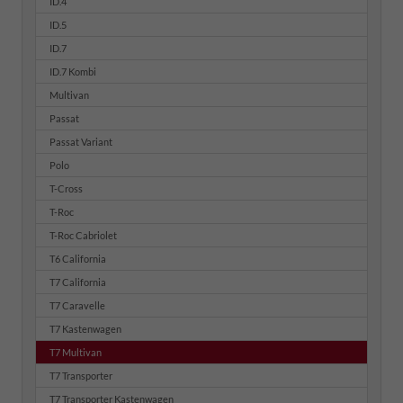
ID.4
ID.5
ID.7
ID.7 Kombi
Multivan
Passat
Passat Variant
Polo
T-Cross
T-Roc
T-Roc Cabriolet
T6 California
T7 California
T7 Caravelle
T7 Kastenwagen
T7 Multivan
T7 Transporter
T7 Transporter Kastenwagen