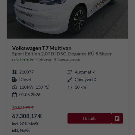
Volkswagen T7 Multivan
Sport Edition 2,0TDI DSG Elegance KÜ 5 Sitzer
sofort lieferbar
Fahrzeug mit Tageszulassung
210077
Automatik
Diesel
Candyweiß
110 kW (150 PS)
10 km
01.05.2026
70.571,99 €
67.308,17 €
Details
Fahrzeug
incl. 20% MwSt.
inkl. NoVA