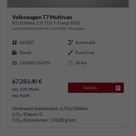
Volkswagen T7 Multivan
KÜ Edition 2.0 TDI 7-Gang-DSG
unverbindliche Lieferzeit:
06.10.2026
Neuwagen
267207
Automatik
Diesel
Pure Grey
110 kW (150 PS)
50 km
67.283,40 €
Details
Fahrzeug
incl. 20% MwSt.
inkl. NoVA
Verbrauch kombiniert:
6,70 l/100km
CO
-Klasse:
G
2
CO
-Emissionen:
176,00 g/km
2