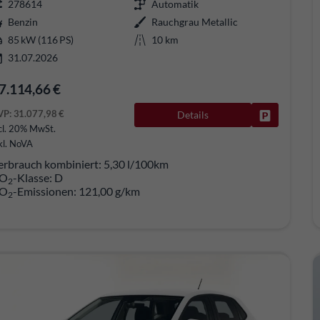
278614
Automatik
Benzin
Rauchgrau Metallic
85 kW (116 PS)
10 km
31.07.2026
7.114,66 €
VP:
31.077,98 €
Details
Fahrzeug pa
cl. 20% MwSt.
kl. NoVA
erbrauch kombiniert:
5,30 l/100km
O
-Klasse:
D
2
O
-Emissionen:
121,00 g/km
2