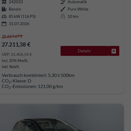
242033
Automatik
Benzin
Pure White
85 kW (116 PS)
10 km
31.07.2026
28.467,67 €
27.211,38 €
rken
Details
Fahrzeug
UVP:
31.456,14 €
incl. 20% MwSt.
inkl. NoVA
Verbrauch kombiniert:
5,30 l/100km
CO
-Klasse:
D
2
CO
-Emissionen:
121,00 g/km
2