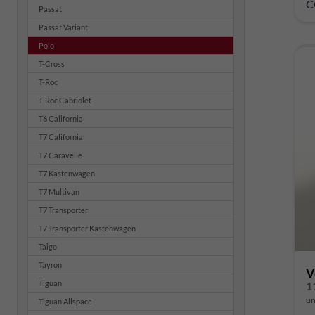
C
Passat
Passat Variant
Polo
T-Cross
T-Roc
T-Roc Cabriolet
T6 California
T7 California
T7 Caravelle
T7 Kastenwagen
T7 Multivan
T7 Transporter
T7 Transporter Kastenwagen
Taigo
Tayron
V
Tiguan
1
un
Tiguan Allspace