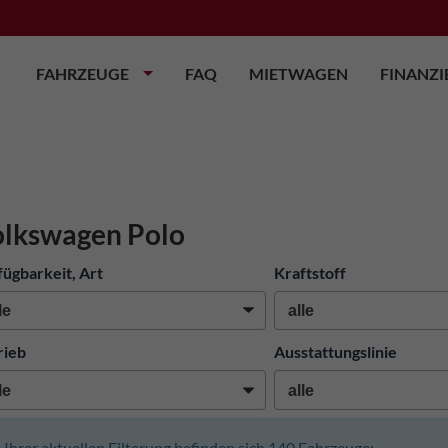
FAHRZEUGE
FAQ
MIETWAGEN
FINANZ
lkswagen Polo
fügbarkeit, Art
Kraftstoff
rieb
Ausstattungslinie
n Ihrer aktuellen Filterung befinden sich
140
Fahrzeuge: