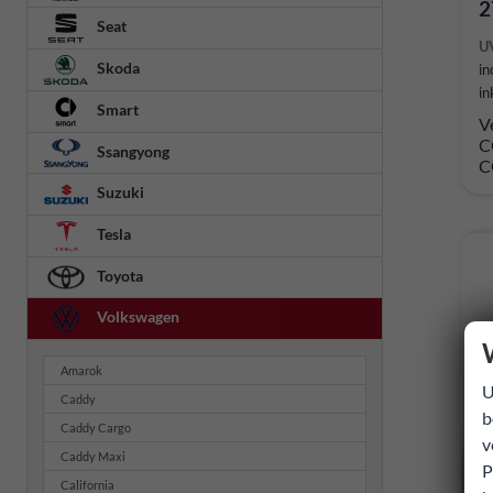
2
Seat
U
Skoda
in
in
Smart
V
C
Ssangyong
C
Suzuki
Tesla
Toyota
Volkswagen
Amarok
U
Caddy
b
Caddy Cargo
v
Caddy Maxi
P
California