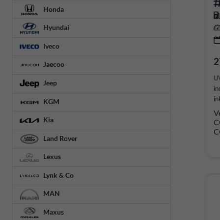
Honda
Hyundai
Iveco
2
Jaecoo
U
Jeep
in
in
KGM
V
Kia
C
C
Land Rover
Lexus
Lynk & Co
MAN
Maxus