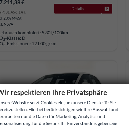
7.211,38 €
Details
Fahrzeug pa
VP:
31.456,14 €
cl. 20% MwSt.
kl. NoVA
erbrauch kombiniert:
5,30 l/100km
O
-Klasse:
D
2
O
-Emissionen:
121,00 g/km
2
Wir respektieren Ihre Privatsphäre
nsere Website setzt Cookies ein, um unsere Dienste für Sie
ereitzustellen. Hierbei berücksichtigen wir Ihre Auswahl und
erarbeiten nur die Daten für Marketing, Analytics und
ersonalisierung, für die Sie uns Ihr Einverständnis geben. Sie