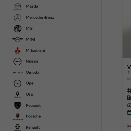
Mazda
Mercedes-Benz
MG
MINI
Mitsubishi
Nissan
V
Omoda
1
un
Opel
Ora
Peugeot
Porsche
2
Renault