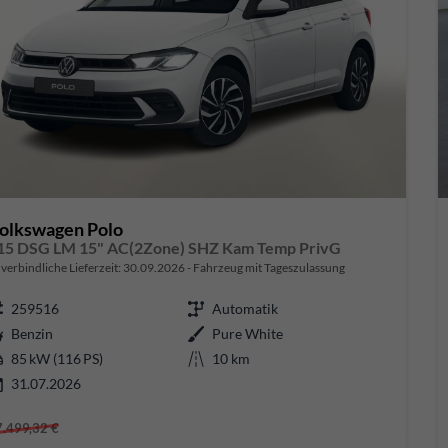
olkswagen Polo
15 DSG LM 15" AC(2Zone) SHZ Kam Temp PrivG
verbindliche Lieferzeit:
30.09.2026
Fahrzeug mit Tageszulassung
259516
Automatik
Benzin
Pure White
85 kW (116 PS)
10 km
31.07.2026
7.499,32 €