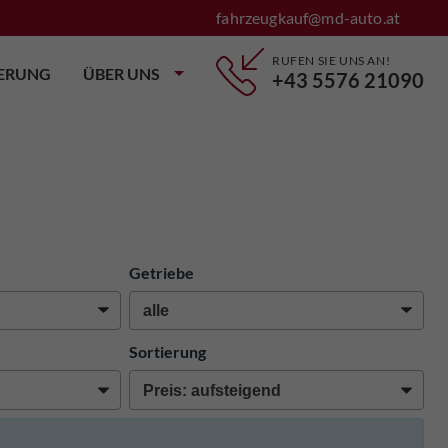
fahrzeugkauf@md-auto.at
RUFEN SIE UNS AN!
IERUNG
ÜBER UNS
+43 5576 21090
Getriebe
Sortierung