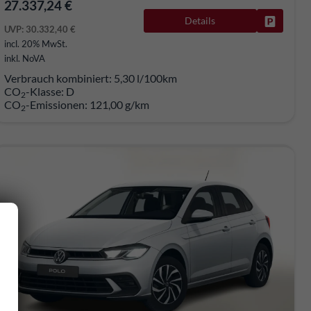
27.337,24 €
Details
rken
Fahrzeug
UVP:
30.332,40 €
incl. 20% MwSt.
inkl. NoVA
Verbrauch kombiniert:
5,30 l/100km
CO
-Klasse:
D
2
CO
-Emissionen:
121,00 g/km
2