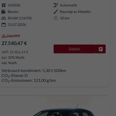
242036
Automatik
Benzin
Rauchgrau Metallic
85 kW (116 PS)
10 km
31.07.2026
28.798,98 €
27.540,47 €
Details
rken
Fahrzeug
UVP:
31.456,14 €
incl. 20% MwSt.
inkl. NoVA
Verbrauch kombiniert:
5,30 l/100km
CO
-Klasse:
D
2
CO
-Emissionen:
121,00 g/km
2