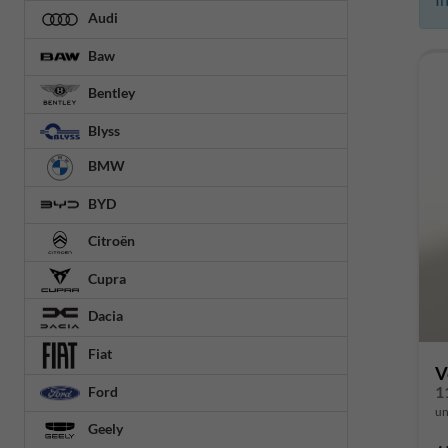
Audi
Baw
Bentley
Blyss
BMW
BYD
Citroën
Cupra
Dacia
Fiat
V
1
Ford
un
Geely