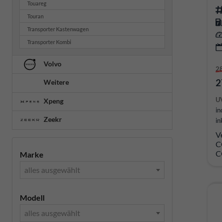
Touareg
Touran
Transporter Kastenwagen
Transporter Kombi
Volvo
2
2
Weitere
U
Xpeng
in
Zeekr
in
V
C
C
Marke
alles ausgewählt
Modell
alles ausgewählt