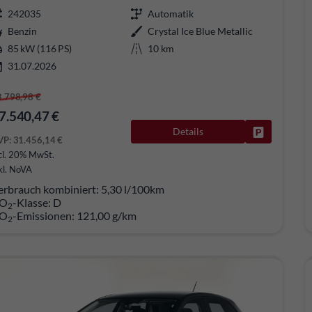
242035
Automatik
Benzin
Crystal Ice Blue Metallic
85 kW (116 PS)
10 km
31.07.2026
8.798,98 €
7.540,47 €
Details
Fahrzeug pa
VP:
31.456,14 €
cl. 20% MwSt.
kl. NoVA
erbrauch kombiniert:
5,30 l/100km
O
-Klasse:
D
2
O
-Emissionen:
121,00 g/km
2