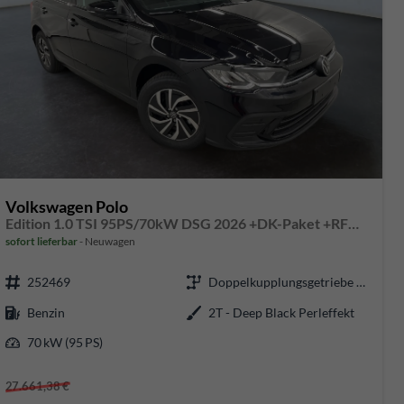
Volkswagen Polo
Edition 1.0 TSI 95PS/70kW DSG 2026 +DK-Paket +RFK +Getönte Heckscheiben +TravelAssist +LED
sofort lieferbar
Neuwagen
252469
Doppelkupplungsgetriebe (DSG)
Benzin
2T - Deep Black Perleffekt
70 kW (95 PS)
27.661,38 €