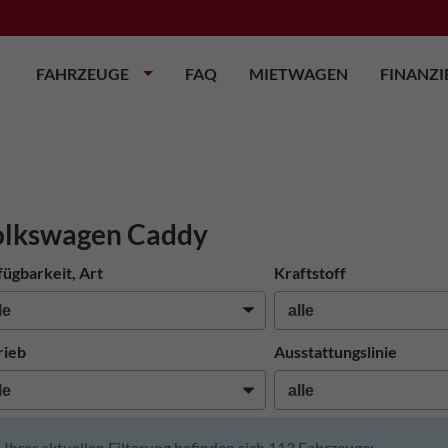
FAHRZEUGE
FAQ
MIETWAGEN
FINANZ
olkswagen Caddy
fügbarkeit, Art
Kraftstoff
rieb
Ausstattungslinie
n Ihrer aktuellen Filterung befinden sich
113
Fahrzeuge: