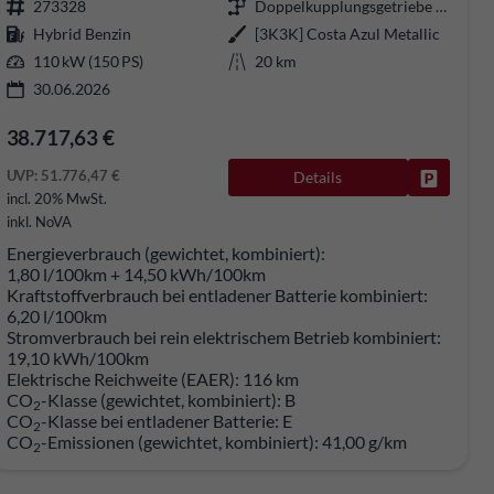
273328
Doppelkupplungsgetriebe (DSG)
Hybrid Benzin
[3K3K] Costa Azul Metallic
110 kW (150 PS)
20 km
30.06.2026
38.717,63 €
UVP:
51.776,47 €
Details
rken
Fahrzeug
incl. 20% MwSt.
inkl. NoVA
Energieverbrauch (gewichtet, kombiniert):
1,80 l/100km + 14,50 kWh/100km
Kraftstoffverbrauch bei entladener Batterie kombiniert:
6,20 l/100km
Stromverbrauch bei rein elektrischem Betrieb kombiniert:
19,10 kWh/100km
Elektrische Reichweite (EAER):
116 km
CO
-Klasse (gewichtet, kombiniert):
B
2
CO
-Klasse bei entladener Batterie:
E
2
CO
-Emissionen (gewichtet, kombiniert):
41,00 g/km
2