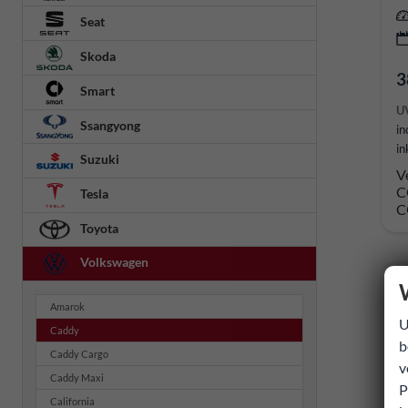
Seat
Skoda
3
Smart
U
Ssangyong
in
in
Suzuki
V
C
Tesla
C
Toyota
Volkswagen
Amarok
U
Caddy
b
Caddy Cargo
v
Caddy Maxi
P
California