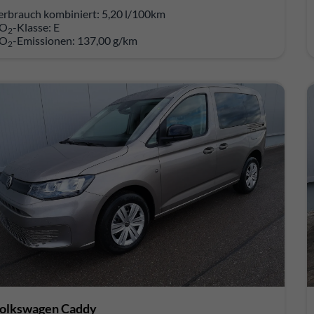
erbrauch kombiniert:
5,20 l/100km
O
-Klasse:
E
2
O
-Emissionen:
137,00 g/km
2
olkswagen Caddy