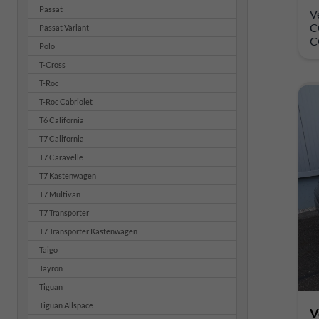
Passat
V
C
Passat Variant
C
Polo
T-Cross
T-Roc
T-Roc Cabriolet
T6 California
T7 California
T7 Caravelle
T7 Kastenwagen
T7 Multivan
T7 Transporter
T7 Transporter Kastenwagen
Taigo
Tayron
Tiguan
Tiguan Allspace
V