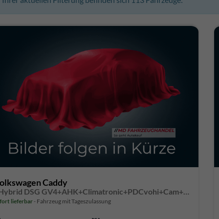
olkswagen Caddy
eHybrid DSG GV4+AHK+Climatronic+PDCvohi+Cam+Regensens.+AppConnect
fort lieferbar
Fahrzeug mit Tageszulassung