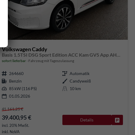
Volkswagen Caddy
Basis 1.5TSI DSG Sport Edition ACC Kam GV5 App AHK Reling
sofort lieferbar
Fahrzeug mit Tageszulassung
264660
Automatik
Benzin
Candyweiß
85 kW (116 PS)
10 km
01.05.2026
41.161,25 €
39.400,95 €
Details
Fahrzeug
rken
incl. 20% MwSt.
inkl. NoVA