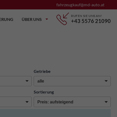
fahrzeugkauf@md-auto.at
RUFEN SIE UNS AN!
IERUNG
ÜBER UNS
+43 5576 21090
Getriebe
Sortierung