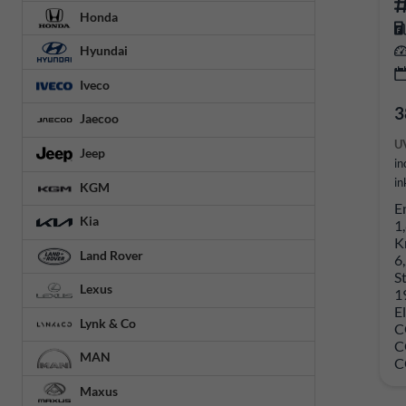
Honda
Hyundai
Iveco
3
Jaecoo
U
Jeep
in
in
KGM
E
Kia
1
K
Land Rover
6
S
Lexus
1
E
Lynk & Co
C
C
MAN
C
Maxus