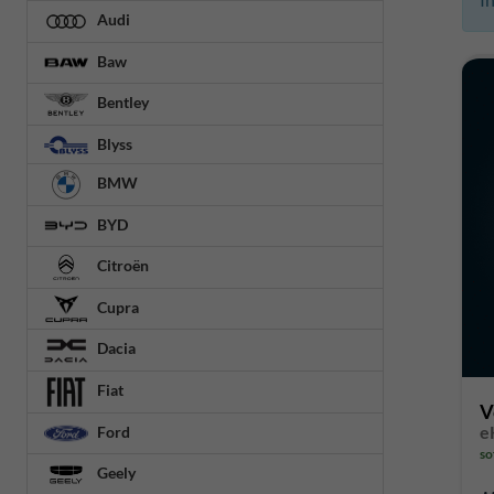
Audi
Baw
Bentley
Blyss
BMW
BYD
Citroën
Cupra
Dacia
Fiat
V
Ford
so
Geely