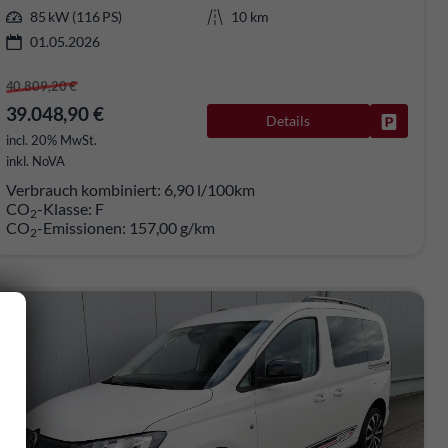
85 kW (116 PS)
10 km
01.05.2026
40.809,20 €
39.048,90 €
Details
Fahrzeug
rken
incl. 20% MwSt.
inkl. NoVA
Verbrauch kombiniert:
6,90 l/100km
CO
-Klasse:
F
2
CO
-Emissionen:
157,00 g/km
2