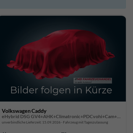
Volkswagen Caddy
eHybrid DSG GV4+AHK+Climatronic+PDCvohi+Cam+Regensens.+AppConnect
unverbindliche Lieferzeit:
15.09.2026
Fahrzeug mit Tageszulassung