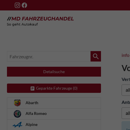
Fahrzeugnr.
info
V
Detailsuche
Ver
Geparkte Fahrzeuge (
0
)
Ant
Abarth
Alfa Romeo
Alpine
I