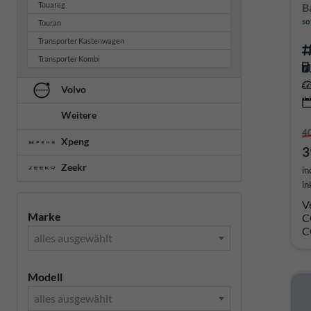
Touareg
B
so
Touran
Transporter Kastenwagen
Transporter Kombi
Volvo
Weitere
4
Xpeng
3
Zeekr
in
in
V
Marke
C
C
alles ausgewählt
Modell
alles ausgewählt