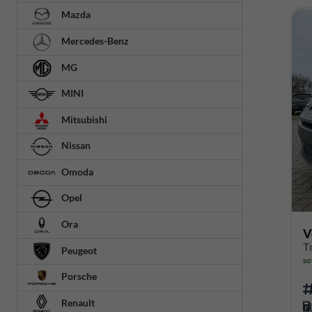
Mazda
Mercedes-Benz
MG
MINI
Mitsubishi
Nissan
Omoda
Opel
Ora
V
T
Peugeot
so
Porsche
Renault