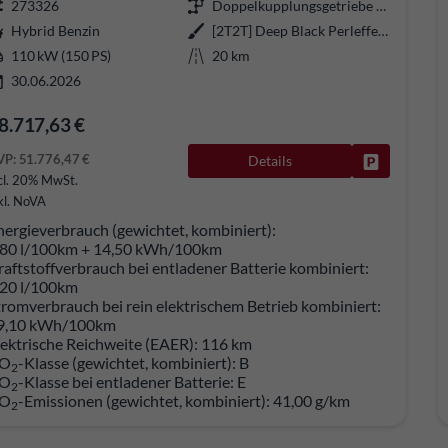
273326
Doppelkupplungsgetriebe (DSG)
Hybrid Benzin
[2T2T] Deep Black Perleffekt
110 kW (150 PS)
20 km
30.06.2026
8.717,63 €
VP:
51.776,47 €
Details
Fahrzeug pa
cl. 20% MwSt.
kl. NoVA
nergieverbrauch (gewichtet, kombiniert):
,80 l/100km + 14,50 kWh/100km
raftstoffverbrauch bei entladener Batterie kombiniert:
,20 l/100km
tromverbrauch bei rein elektrischem Betrieb kombiniert:
9,10 kWh/100km
lektrische Reichweite (EAER):
116 km
O
-Klasse (gewichtet, kombiniert):
B
2
O
-Klasse bei entladener Batterie:
E
2
O
-Emissionen (gewichtet, kombiniert):
41,00 g/km
2