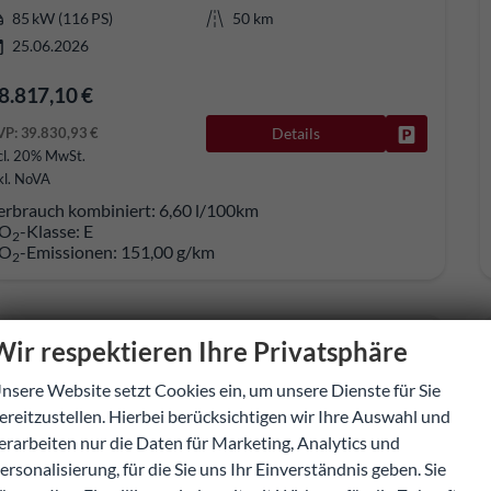
85 kW (116 PS)
50 km
25.06.2026
8.817,10 €
VP:
39.830,93 €
Details
Fahrzeug pa
cl. 20% MwSt.
kl. NoVA
erbrauch kombiniert:
6,60 l/100km
O
-Klasse:
E
2
O
-Emissionen:
151,00 g/km
2
Wir respektieren Ihre Privatsphäre
nsere Website setzt Cookies ein, um unsere Dienste für Sie
ereitzustellen. Hierbei berücksichtigen wir Ihre Auswahl und
erarbeiten nur die Daten für Marketing, Analytics und
ersonalisierung, für die Sie uns Ihr Einverständnis geben. Sie