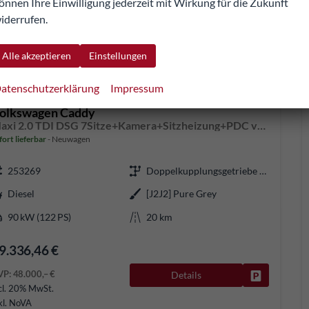
önnen Ihre Einwilligung jederzeit mit Wirkung für die Zukunft
iderrufen.
Alle akzeptieren
Einstellungen
atenschutzerklärung
Impressum
olkswagen Caddy
Maxi 2.0 TDI DSG 7Sitze+Kamera+Sitzheizung+PDC vo+hi+ACC+Climatronic
fort lieferbar
Neuwagen
253269
Doppelkupplungsgetriebe (DSG)
Diesel
[J2J2] Pure Grey
90 kW (122 PS)
20 km
9.336,46 €
VP:
48.000,– €
Details
Fahrzeug pa
cl. 20% MwSt.
kl. NoVA