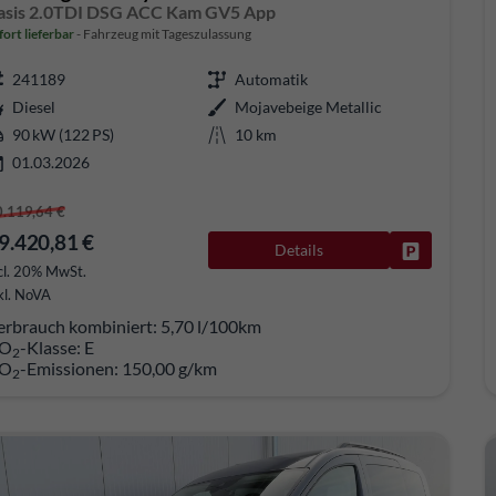
asis 2.0TDI DSG ACC Kam GV5 App
fort lieferbar
Fahrzeug mit Tageszulassung
241189
Automatik
Diesel
Mojavebeige Metallic
90 kW (122 PS)
10 km
01.03.2026
0.119,64 €
9.420,81 €
Details
Fahrzeug pa
cl. 20% MwSt.
kl. NoVA
erbrauch kombiniert:
5,70 l/100km
O
-Klasse:
E
2
O
-Emissionen:
150,00 g/km
2