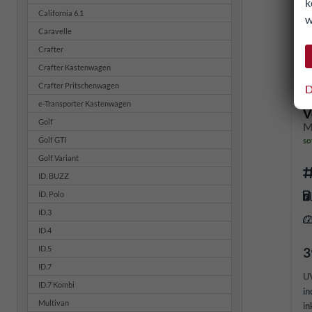
k
California 6.1
w
Caravelle
Crafter
Crafter Kastenwagen
Crafter Pritschenwagen
D
e-Transporter Kastenwagen
V
Golf
Golf GTI
so
Golf Variant
ID. BUZZ
ID. Polo
ID.3
ID.4
ID.5
3
ID.7
U
ID.7 Kombi
in
Multivan
in