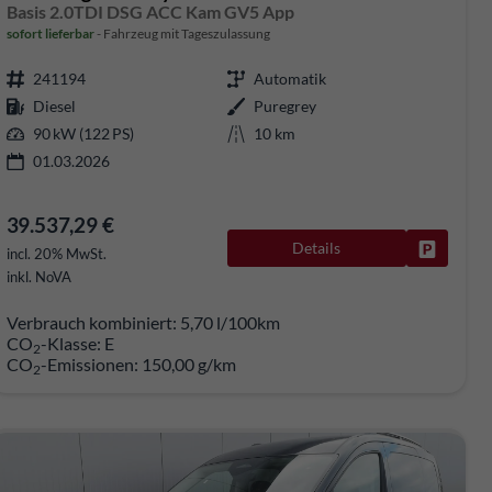
Basis 2.0TDI DSG ACC Kam GV5 App
sofort lieferbar
Fahrzeug mit Tageszulassung
241194
Automatik
Diesel
Puregrey
90 kW (122 PS)
10 km
01.03.2026
39.537,29 €
Details
Fahrzeug
rken
incl. 20% MwSt.
inkl. NoVA
Verbrauch kombiniert:
5,70 l/100km
CO
-Klasse:
E
2
CO
-Emissionen:
150,00 g/km
2