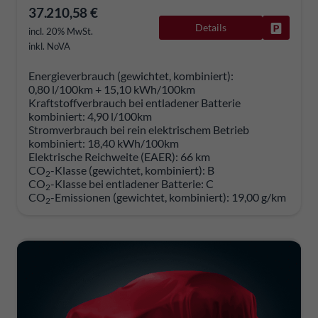
37.210,58 €
Details
Fahrzeug
incl. 20% MwSt.
inkl. NoVA
Energieverbrauch (gewichtet, kombiniert):
0,80 l/100km + 15,10 kWh/100km
Kraftstoffverbrauch bei entladener Batterie
kombiniert:
4,90 l/100km
Stromverbrauch bei rein elektrischem Betrieb
kombiniert:
18,40 kWh/100km
Elektrische Reichweite (EAER):
66 km
CO
-Klasse (gewichtet, kombiniert):
B
2
CO
-Klasse bei entladener Batterie:
C
2
CO
-Emissionen (gewichtet, kombiniert):
19,00 g/km
2