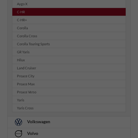
Aygo X
C-HR
C-HR+
Corolla
Corolla Cross
Corolla Touring Sports
GR Yaris
Hilux
Land Cruiser
Proace City
Proace Max
Proace Verso
Yaris
Yaris Cross
Volkswagen
Volvo