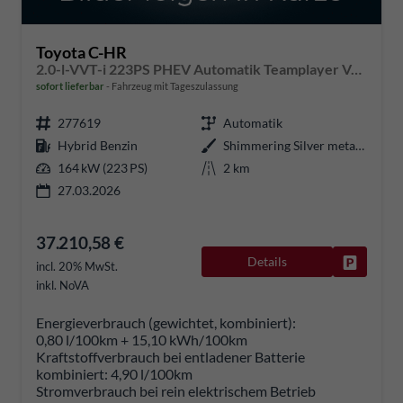
Toyota C-HR
2.0-l-VVT-i 223PS PHEV Automatik Teamplayer Voll-LED elektr. Heckklappe Sitzheizung Lenkradheizung Klimaautomatik Navi Bluetooth wireless Apple CarPlay + Android Auto ACC PDC v+h Rückf.Kamera 18"LM vollelektr. Reichweite 66KM
sofort lieferbar
Fahrzeug mit Tageszulassung
277619
Automatik
Hybrid Benzin
Shimmering Silver metallic
164 kW (223 PS)
2 km
27.03.2026
37.210,58 €
Details
Fahrzeug
incl. 20% MwSt.
inkl. NoVA
Energieverbrauch (gewichtet, kombiniert):
0,80 l/100km + 15,10 kWh/100km
Kraftstoffverbrauch bei entladener Batterie
kombiniert:
4,90 l/100km
Stromverbrauch bei rein elektrischem Betrieb