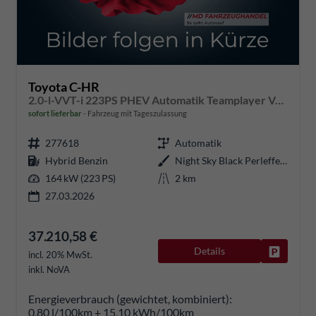
Toyota C-HR
2.0-l-VVT-i 223PS PHEV Automatik Teamplayer Voll-LED elektr. Heckklappe Sitzheizung Lenkradheizung Klimaautomatik Navi Bluetooth wireless Apple CarPlay + Android Auto ACC PDC v+h Rückf.Kamera 18"LM vollelektr. Reichweite 66KM
sofort lieferbar
Fahrzeug mit Tageszulassung
277618
Automatik
Hybrid Benzin
Night Sky Black Perleffekt
164 kW (223 PS)
2 km
27.03.2026
37.210,58 €
Details
Fahrzeug
incl. 20% MwSt.
inkl. NoVA
Energieverbrauch (gewichtet, kombiniert):
0,80 l/100km + 15,10 kWh/100km