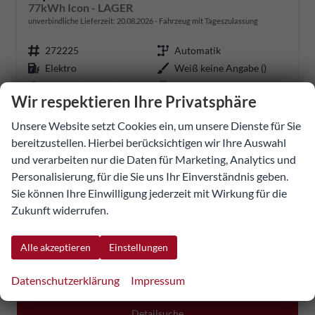
77kWh Icon - LAGER
unverbindliche Lieferzeit:
20.08.2026
Fahrzeug mit Tageszulassung
272225
Automatik
Elektro
Weiß keine Angabe ()
165 kW (224 PS)
20 km
Wir respektieren Ihre Privatsphäre
09.08.2026
Unsere Website setzt Cookies ein, um unsere Dienste für Sie
41.964,70 €
bereitzustellen. Hierbei berücksichtigen wir Ihre Auswahl
Details
und verarbeiten nur die Daten für Marketing, Analytics und
Fahrzeug
incl. 20% MwSt.
Personalisierung, für die Sie uns Ihr Einverständnis geben.
inkl. NoVA
Sie können Ihre Einwilligung jederzeit mit Wirkung für die
Stromverbrauch kombiniert:
13,40 kWh/100km
Zukunft widerrufen.
Elektrische Reichweite:
607 km
CO
-Klasse:
A
2
CO
-Emissionen:
0 g/km
Alle akzeptieren
Einstellungen
2
Fahrzeugnr.
Datenschutzerklärung
Impressum
Detailsuche