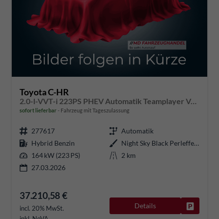
Toyota C-HR
2.0-l-VVT-i 223PS PHEV Automatik Teamplayer Voll-LED elektr. Heckklappe Sitzheizung Lenkradheizung Klimaautomatik Navi Bluetooth wireless Apple CarPlay + Android Auto ACC PDC v+h Rückf.Kamera 18"LM vollelektr. Reichweite 66KM
sofort lieferbar
Fahrzeug mit Tageszulassung
277617
Automatik
Hybrid Benzin
Night Sky Black Perleffekt
164 kW (223 PS)
2 km
27.03.2026
37.210,58 €
Details
Fahrzeug
incl. 20% MwSt.
inkl. NoVA