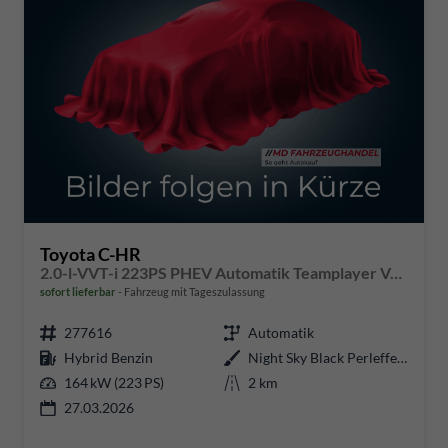
Toyota C-HR
2.0-l-VVT-i 223PS PHEV Automatik Teamplayer Voll-LED elektr. Heckklappe Sitzheizung Lenkradheizung Klimaautomatik Navi Bluetooth wireless Apple CarPlay + Android Auto ACC PDC v+h Rückf.Kamera 18"LM vollelektr. Reichweite 66KM
sofort lieferbar
Fahrzeug mit Tageszulassung
277616
Automatik
Hybrid Benzin
Night Sky Black Perleffekt
164 kW (223 PS)
2 km
27.03.2026