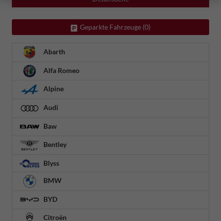
Geparkte Fahrzeuge (
0
)
Abarth
Alfa Romeo
Alpine
Audi
Baw
Bentley
Blyss
BMW
BYD
Citroën