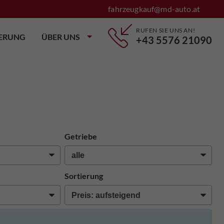
fahrzeugkauf@md-auto.at
RUFEN SIE UNS AN!
IERUNG
ÜBER UNS
+43 5576 21090
Getriebe
Sortierung