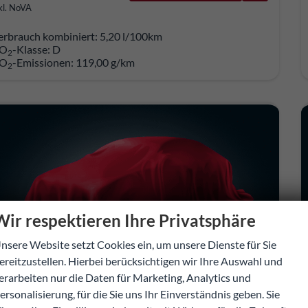
kl. NoVA
erbrauch kombiniert:
5,20 l/100km
O
-Klasse:
D
2
O
-Emissionen:
119,00 g/km
2
Wir respektieren Ihre Privatsphäre
nsere Website setzt Cookies ein, um unsere Dienste für Sie
ereitzustellen. Hierbei berücksichtigen wir Ihre Auswahl und
erarbeiten nur die Daten für Marketing, Analytics und
ersonalisierung, für die Sie uns Ihr Einverständnis geben. Sie