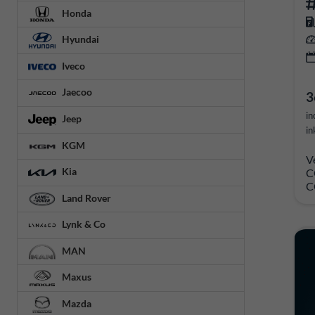
Honda
Hyundai
Iveco
Jaecoo
3
in
Jeep
in
KGM
V
Kia
C
C
Land Rover
Lynk & Co
MAN
Maxus
Mazda