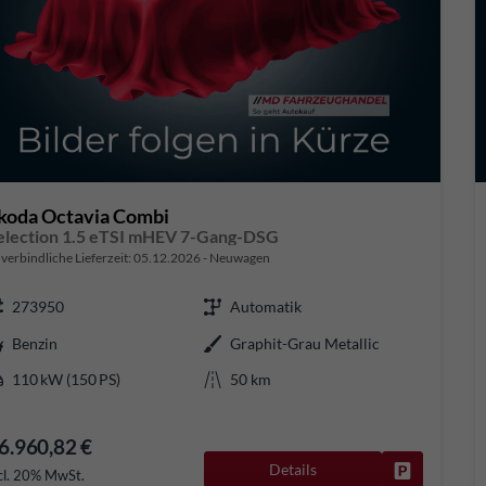
koda Octavia Combi
election 1.5 eTSI mHEV 7-Gang-DSG
verbindliche Lieferzeit:
05.12.2026
Neuwagen
273950
Automatik
Benzin
Graphit-Grau Metallic
110 kW (150 PS)
50 km
6.960,82 €
Details
Fahrzeug pa
cl. 20% MwSt.