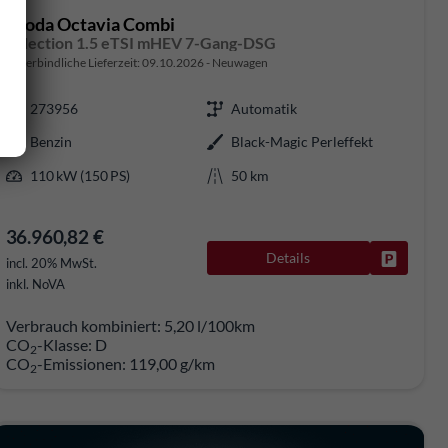
Skoda Octavia Combi
Selection 1.5 eTSI mHEV 7-Gang-DSG
unverbindliche Lieferzeit:
09.10.2026
Neuwagen
273956
Automatik
Benzin
Black-Magic Perleffekt
110 kW (150 PS)
50 km
36.960,82 €
Details
rken
Fahrzeug
incl. 20% MwSt.
inkl. NoVA
Verbrauch kombiniert:
5,20 l/100km
CO
-Klasse:
D
2
CO
-Emissionen:
119,00 g/km
2