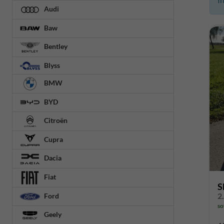
Audi
Baw
Bentley
Blyss
BMW
BYD
Citroën
Cupra
Dacia
Fiat
S
Ford
so
Geely