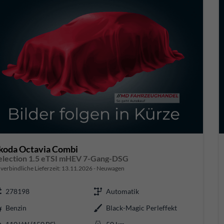
koda Octavia Combi
election 1.5 eTSI mHEV 7-Gang-DSG
verbindliche Lieferzeit:
13.11.2026
Neuwagen
278198
Automatik
Benzin
Black-Magic Perleffekt