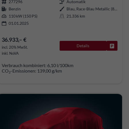
277296
Automatik
Benzin
Blau, Race-Blau Metallic (8X)
110 kW (150 PS)
21.336 km
01.01.2025
36.933,– €
Details
rken
Fahrzeug
incl. 20% MwSt.
inkl. NoVA
Verbrauch kombiniert:
6,10 l/100km
CO
-Emissionen:
139,00 g/km
2