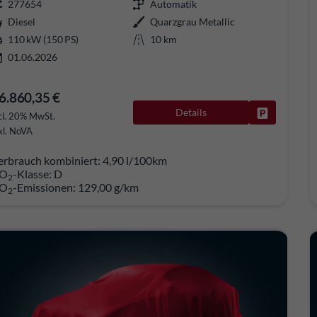
277654
Automatik
Diesel
Quarzgrau Metallic
110 kW (150 PS)
10 km
01.06.2026
6.860,35 €
Details
Fahrzeug pa
cl. 20% MwSt.
kl. NoVA
erbrauch kombiniert:
4,90 l/100km
O
-Klasse:
D
2
O
-Emissionen:
129,00 g/km
2