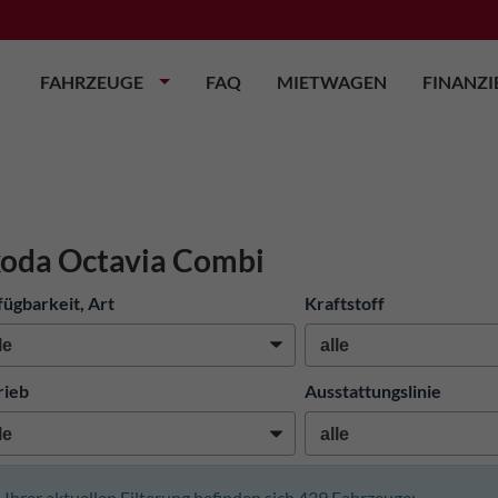
FAHRZEUGE
FAQ
MIETWAGEN
FINANZ
oda Octavia Combi
fügbarkeit, Art
Kraftstoff
rieb
Ausstattungslinie
n Ihrer aktuellen Filterung befinden sich
439
Fahrzeuge: