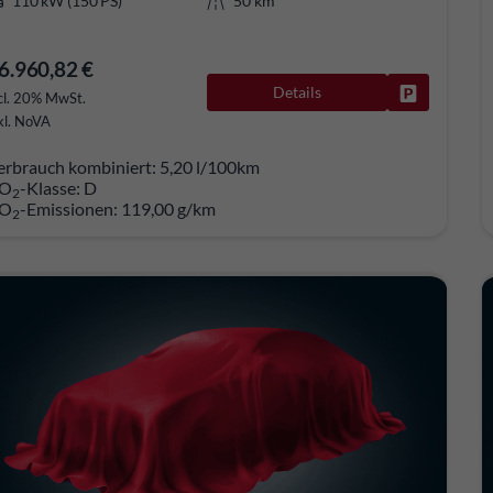
110 kW (150 PS)
50 km
6.960,82 €
Details
Fahrzeug pa
cl. 20% MwSt.
kl. NoVA
erbrauch kombiniert:
5,20 l/100km
O
-Klasse:
D
2
O
-Emissionen:
119,00 g/km
2