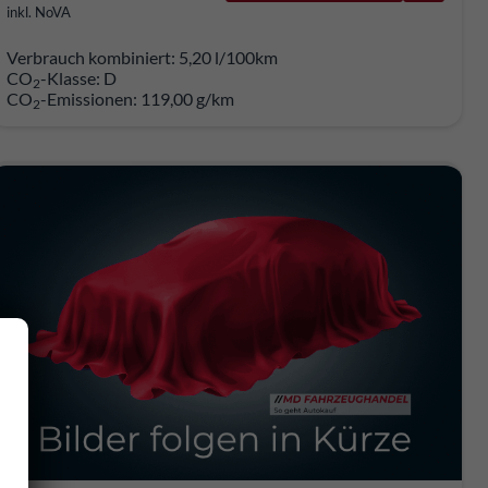
inkl. NoVA
Verbrauch kombiniert:
5,20 l/100km
CO
-Klasse:
D
2
CO
-Emissionen:
119,00 g/km
2