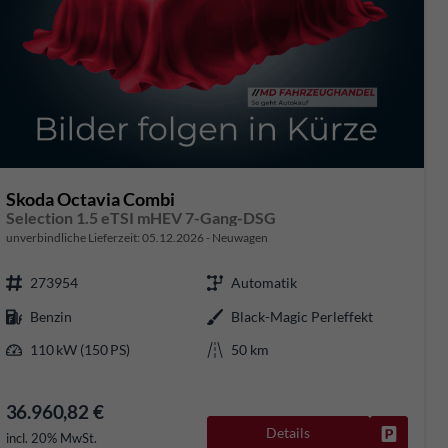
Skoda Octavia Combi
Selection 1.5 eTSI mHEV 7-Gang-DSG
unverbindliche Lieferzeit:
05.12.2026
Neuwagen
273954
Automatik
Benzin
Black-Magic Perleffekt
110 kW (150 PS)
50 km
36.960,82 €
Details
rken
Fahrzeug
incl. 20% MwSt.