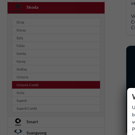
in
Skoda
V
C
Elroq
C
Enyaq
Epiq
Fabia
Kamiq
Karoq
Kodiaq
Octavia
Octavia Combi
Scala
Superb
U
Superb Combi
b
v
Smart
P
Ssangyong