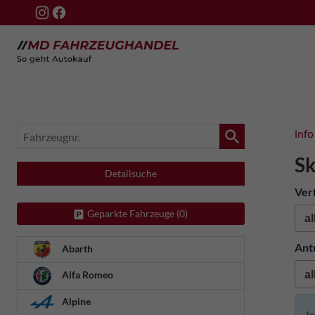
Fahrzeugnr.
info
Sk
Detailsuche
Ver
Geparkte Fahrzeuge (
0
)
Ant
Abarth
Alfa Romeo
Alpine
I