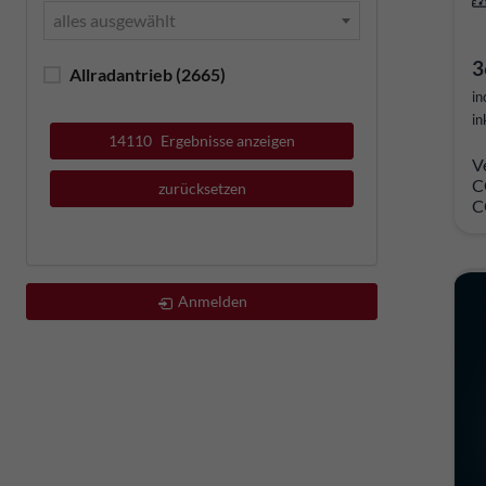
alles ausgewählt
3
Allradantrieb
(2665)
in
in
14110
Ergebnisse anzeigen
V
C
zurücksetzen
C
Anmelden