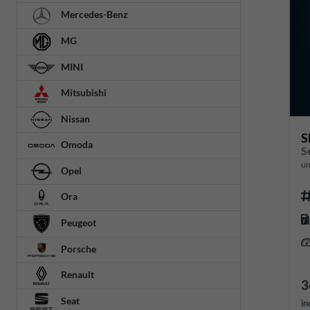
Mercedes-Benz
MG
MINI
Mitsubishi
Nissan
S
Omoda
S
un
Opel
Ora
Peugeot
Porsche
Renault
3
Seat
in