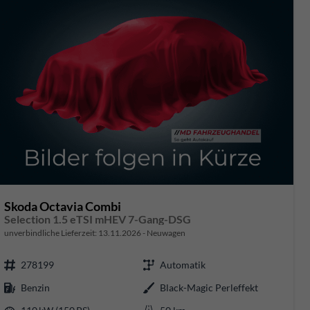
Skoda Octavia Combi
Selection 1.5 eTSI mHEV 7-Gang-DSG
unverbindliche Lieferzeit:
13.11.2026
Neuwagen
278199
Automatik
Benzin
Black-Magic Perleffekt