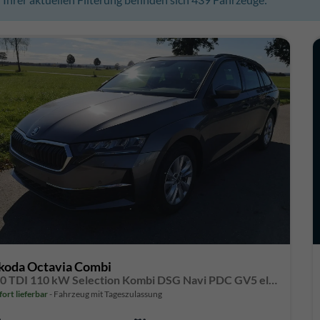
koda Octavia Combi
2.0 TDI 110 kW Selection Kombi DSG Navi PDC GV5 el. Hk
fort lieferbar
Fahrzeug mit Tageszulassung