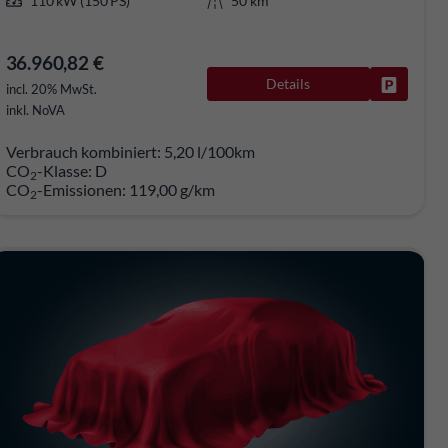
110 kW (150 PS)
50 km
36.960,82 €
Details
rken
Fahrzeug
incl. 20% MwSt.
inkl. NoVA
Verbrauch kombiniert:
5,20 l/100km
CO
-Klasse:
D
2
CO
-Emissionen:
119,00 g/km
2