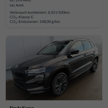
incl. 20% MwSt.
inkl. NoVA
Verbrauch kombiniert:
6,50 l/100km
CO
-Klasse:
E
2
CO
-Emissionen:
148,00 g/km
2
Skoda Karoq