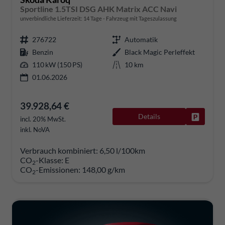
Sportline 1.5TSI DSG AHK Matrix ACC Navi
unverbindliche Lieferzeit:
14 Tage
Fahrzeug mit Tageszulassung
276722
Automatik
Benzin
Black Magic Perleffekt
110 kW (150 PS)
10 km
01.06.2026
39.928,64 €
Details
Fahrzeug
incl. 20% MwSt.
inkl. NoVA
Verbrauch kombiniert:
6,50 l/100km
CO
-Klasse:
E
2
CO
-Emissionen:
148,00 g/km
2