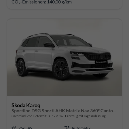
CO
-Emissionen:
140,00 g/km
2
Skoda Karoq
Sportline DSG Sportl AHK Matrix Nav 360° Canton ACC
unverbindliche Lieferzeit:
30.12.2026
Fahrzeug mit Tageszulassung
256549
Automatik