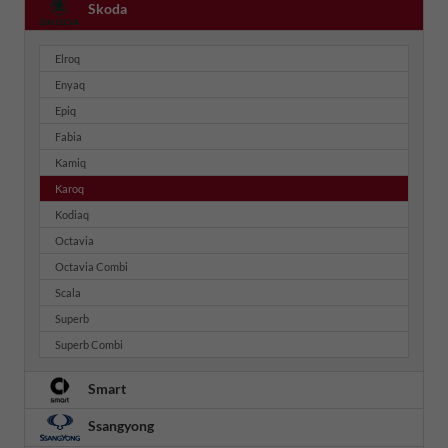
Skoda
Elroq
Enyaq
Epiq
Fabia
Kamiq
Karoq
Kodiaq
Octavia
Octavia Combi
Scala
Superb
Superb Combi
Smart
Ssangyong