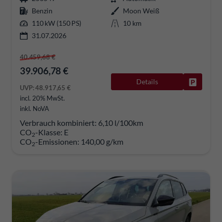
Benzin
Moon Weiß
110 kW (150 PS)
10 km
31.07.2026
40.459,68 €
39.906,78 €
Details
Fahrzeug
UVP:
48.917,65 €
incl. 20% MwSt.
inkl. NoVA
Verbrauch kombiniert:
6,10 l/100km
CO
-Klasse:
E
2
CO
-Emissionen:
140,00 g/km
2