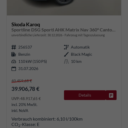
Skoda Karoq
Sportline DSG Sportl AHK Matrix Nav 360° Canton ACC
unverbindliche Lieferzeit:
30.12.2026
Fahrzeug mit Tageszulassung
256537
Automatik
Benzin
Black Magic
110 kW (150 PS)
10 km
31.07.2026
40.459,68 €
39.906,78 €
Details
Fahrzeug
UVP:
48.917,65 €
incl. 20% MwSt.
inkl. NoVA
Verbrauch kombiniert:
6,10 l/100km
CO
-Klasse:
E
2