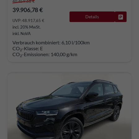
40.459,68 €
39.906,78 €
Details
Fahrzeug
UVP:
48.917,65 €
incl. 20% MwSt.
inkl. NoVA
Verbrauch kombiniert:
6,10 l/100km
CO
-Klasse:
E
2
CO
-Emissionen:
140,00 g/km
2