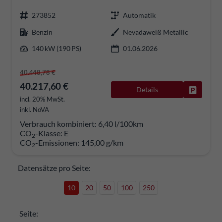
273852
Automatik
Benzin
Nevadaweiß Metallic
140 kW (190 PS)
01.06.2026
40.448,78 €
40.217,60 €
Details
Fahrzeug
incl. 20% MwSt.
inkl. NoVA
Verbrauch kombiniert:
6,40 l/100km
CO
-Klasse:
E
2
CO
-Emissionen:
145,00 g/km
2
Datensätze pro Seite:
10
20
50
100
250
Seite: