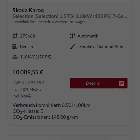
Skoda Karoq
Selection (Selection) 1.5 TSI 110kW (150 PS) 7-Gang DSG
unverbindliche Lieferzeit:
6 Wochen
Neuwagen
275668
Automatik
Benzin
, Smokey Diamond-Silber Metallic (B3)
110 kW (150 PS)
40.009,55 €
UVP:
41.676,95 €
Details
Fahrzeug
incl. 20% MwSt.
inkl. NoVA
Verbrauch kombiniert:
6,50 l/100km
CO
-Klasse:
E
2
CO
-Emissionen:
148,00 g/km
2