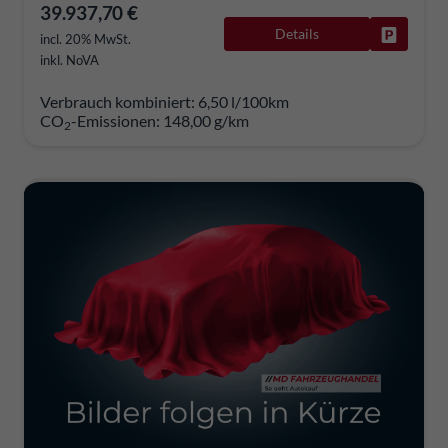
39.937,70 €
Details
Fahrzeug
incl. 20% MwSt.
inkl. NoVA
Verbrauch kombiniert:
6,50 l/100km
CO
-Emissionen:
148,00 g/km
2