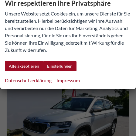
Wir respektieren Ihre Privatsphäre
40.666,14 €
Unsere Website setzt Cookies ein, um unsere Dienste für Sie
40.113,26 €
bereitzustellen. Hierbei berücksichtigen wir Ihre Auswahl
Details
Fahrzeug
und verarbeiten nur die Daten für Marketing, Analytics und
UVP:
48.917,65 €
Personalisierung, für die Sie uns Ihr Einverständnis geben.
incl. 20% MwSt.
inkl. NoVA
Sie können Ihre Einwilligung jederzeit mit Wirkung für die
Zukunft widerrufen.
Verbrauch kombiniert:
6,10 l/100km
CO
-Klasse:
E
2
CO
-Emissionen:
140,00 g/km
2
Alle akzeptieren
Einstellungen
Datenschutzerklärung
Impressum