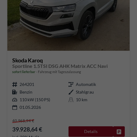
Skoda Karoq
Sportline 1.5TSI DSG AHK Matrix ACC Navi
sofort lieferbar
Fahrzeug mit Tageszulassung
264201
Automatik
Benzin
Stahlgrau
110 kW (150 PS)
10 km
01.05.2026
40.968,94 €
39.928,64 €
Details
Fahrzeug