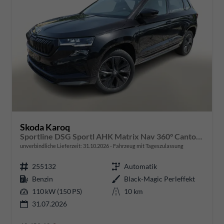
Skoda Karoq
Sportline DSG Sportl AHK Matrix Nav 360° Canton ACC
unverbindliche Lieferzeit:
31.10.2026
Fahrzeug mit Tageszulassung
255132
Automatik
Benzin
Black-Magic Perleffekt
110 kW (150 PS)
10 km
31.07.2026