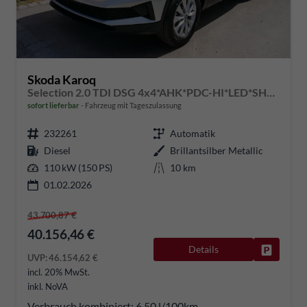
Skoda Karoq
Selection 2.0 TDI DSG 4x4*AHK*PDC-HI*LED*SHZ*SMARTLINK*TEMPOMAT
sofort lieferbar
Fahrzeug mit Tageszulassung
232261
Automatik
Diesel
Brillantsilber Metallic
110 kW (150 PS)
10 km
01.02.2026
43.700,87 €
40.156,46 €
Details
Fahrzeug
UVP:
46.154,62 €
incl. 20% MwSt.
inkl. NoVA
Verbrauch kombiniert:
6,50 l/100km