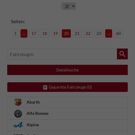
Seiten:
1
...
17
18
19
20
21
22
23
...
60
Fahrzeugnr.
Detailsuche
Geparkte Fahrzeuge (
0
)
Abarth
Alfa Romeo
Alpine