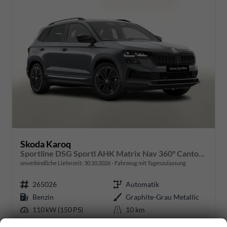
Skoda Karoq
Sportline DSG Sportl AHK Matrix Nav 360° Canton ACC
unverbindliche Lieferzeit:
30.10.2026
Fahrzeug mit Tageszulassung
265026
Automatik
Benzin
Graphite-Grau Metallic
110 kW (150 PS)
10 km
31.07.2026