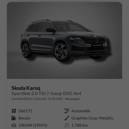
Skoda Karoq
Sportline 2.0 TSI 7-Gang-DSG 4x4
unverbindliche Lieferzeit:
21.08.2026
Neuwagen
266171
Automatik
Benzin
Graphite-Grau-Metallic
140 kW (190 PS)
1.788 km