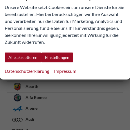
Unsere Website setzt Cookies ein, um unsere Dienste für Sie
Seiten:
bereitzustellen. Hierbei berücksichtigen wir Ihre Auswahl
1
...
56
57
58
59
und verarbeiten nur die Daten für Marketing, Analytics und
Personalisierung, für die Sie uns Ihr Einverständnis geben.
Sie können Ihre Einwilligung jederzeit mit Wirkung für die
Fahrzeugnr.
Zukunft widerrufen.
Detailsuche
Alle akzeptieren
Einstellungen
Datenschutzerklärung
Impressum
Geparkte Fahrzeuge (
0
)
Abarth
Alfa Romeo
Alpine
Audi