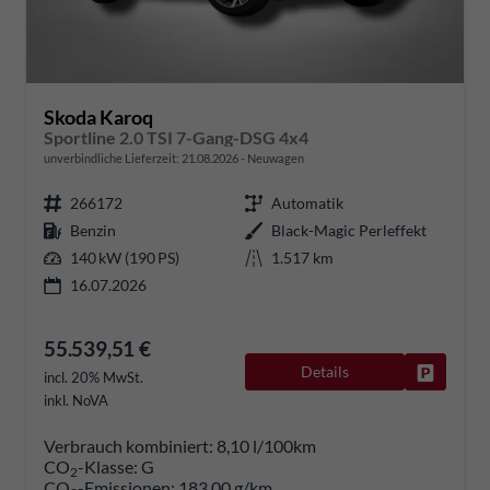
Skoda Karoq
Sportline 2.0 TSI 7-Gang-DSG 4x4
unverbindliche Lieferzeit:
21.08.2026
Neuwagen
266172
Automatik
Benzin
Black-Magic Perleffekt
140 kW (190 PS)
1.517 km
16.07.2026
55.539,51 €
Details
Fahrzeug
incl. 20% MwSt.
inkl. NoVA
Verbrauch kombiniert:
8,10 l/100km
CO
-Klasse:
G
2
CO
-Emissionen:
183,00 g/km