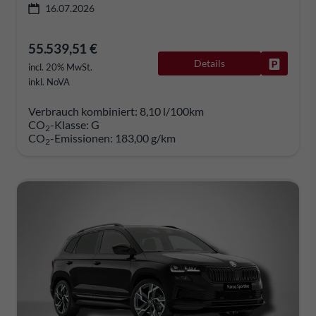
16.07.2026
55.539,51 €
Details
Fahrzeug
incl. 20% MwSt.
inkl. NoVA
Verbrauch kombiniert:
8,10 l/100km
CO
-Klasse:
G
2
CO
-Emissionen:
183,00 g/km
2