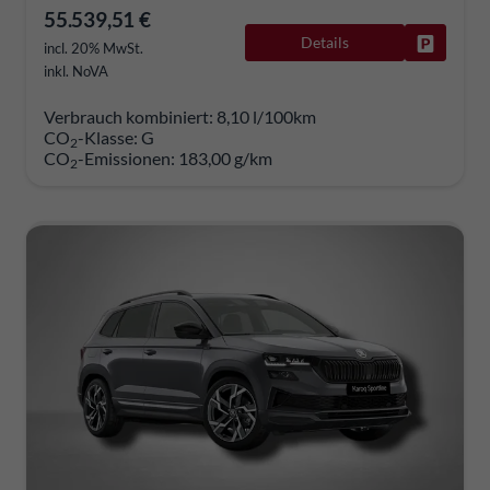
55.539,51 €
Details
Fahrzeug
incl. 20% MwSt.
inkl. NoVA
Verbrauch kombiniert:
8,10 l/100km
CO
-Klasse:
G
2
CO
-Emissionen:
183,00 g/km
2