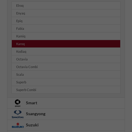
Elroq
Enyaq
Epiq
Fabia
Kamiq
Karoq
Kodiaq
Octavia
Octavia Combi
Scala
Superb
Superb Combi
Smart
Ssangyong
Suzuki