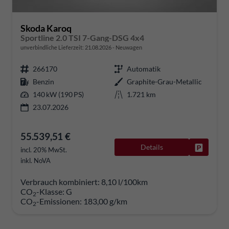
Skoda Karoq
Sportline 2.0 TSI 7-Gang-DSG 4x4
unverbindliche Lieferzeit:
21.08.2026
Neuwagen
266170
Automatik
Benzin
Graphite-Grau-Metallic
140 kW (190 PS)
1.721 km
23.07.2026
55.539,51 €
Details
Fahrzeug
incl. 20% MwSt.
inkl. NoVA
Verbrauch kombiniert:
8,10 l/100km
CO
-Klasse:
G
2
CO
-Emissionen:
183,00 g/km
2