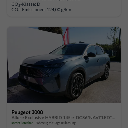
CO
-Klasse:
D
2
CO
-Emissionen:
124,00 g/km
2
Peugeot 3008
Allure Exclusive HYBRID 145 e-DCS6*NAVI*LED*PDC*360*KAMERA*TEMPOMAT*19-ZOLL-ALU
sofort lieferbar
Fahrzeug mit Tageszulassung