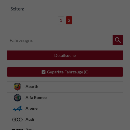
Seiten:
1
2
Fahrzeugnr.
Detailsuche
Geparkte Fahrzeuge (
0
)
Abarth
Alfa Romeo
Alpine
Audi
Baw