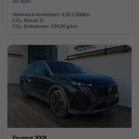
inkl. NoVA
Verbrauch kombiniert:
6,20 l/100km
CO
-Klasse:
D
2
CO
-Emissionen:
124,00 g/km
2
Peugeot 3008