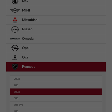
MG
MINI
Mitsubishi
Nissan
Omoda
Opel
Ora
Peugeot
2008
208
3008
308
308 SW
408