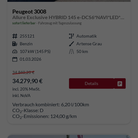
Peugeot 3008
Allure Exclusive HYBRID 145 e-DCS6*NAVI*LED*PDC*360*KAMERA*TEMPOMAT*19-ZOLL-ALU
sofort lieferbar
Fahrzeug mit Tageszulassung
255121
Automatik
Benzin
Artense Grau
107 kW (145 PS)
50 km
01.03.2026
34.840,20 €
34.279,90 €
Details
Fahrzeug
incl. 20% MwSt.
inkl. NoVA
Verbrauch kombiniert:
6,20 l/100km
CO
-Klasse:
D
2
CO
-Emissionen:
124,00 g/km
2