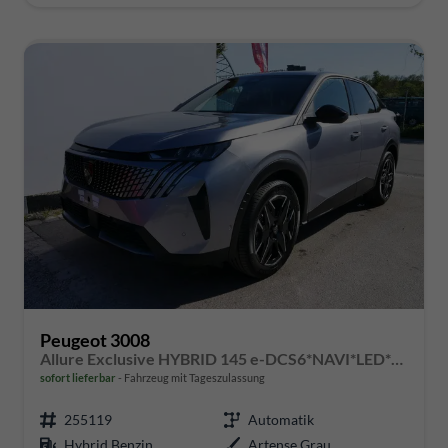
Peugeot 3008
Allure Exclusive HYBRID 145 e-DCS6*NAVI*LED*PDC*360*KAMERA*TEMPOMAT*19-ZOLL-ALU
sofort lieferbar
Fahrzeug mit Tageszulassung
255119
Automatik
Hybrid Benzin
Artense Grau