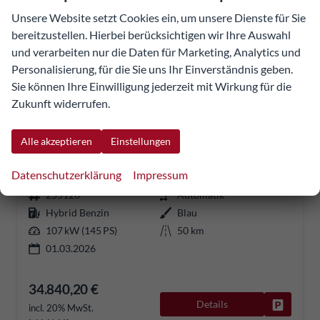
Unsere Website setzt Cookies ein, um unsere Dienste für Sie
bereitzustellen. Hierbei berücksichtigen wir Ihre Auswahl
und verarbeiten nur die Daten für Marketing, Analytics und
Personalisierung, für die Sie uns Ihr Einverständnis geben.
Sie können Ihre Einwilligung jederzeit mit Wirkung für die
Zukunft widerrufen.
Peugeot 3008
Alle akzeptieren
Einstellungen
Allure Exclusive HYBRID 145 e-DCS6*NAVI*LED*PDC*360*KAMERA*TEMPOMAT*19-ZOLL-ALU
sofort lieferbar
Fahrzeug mit Tageszulassung
Datenschutzerklärung
Impressum
255126
Automatik
Hybrid Benzin
Blau
107 kW (145 PS)
50 km
01.03.2026
34.840,20 €
Details
Fahrzeug
incl. 20% MwSt.