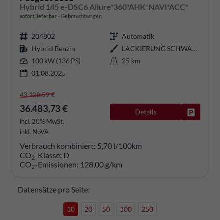
Hybrid 145 e-DSC6 Allure*360*AHK*NAVI*ACC*
sofort lieferbar
Gebrauchtwagen
204802
Automatik
Hybrid Benzin
LACKIERUNG SCHWARZ PERLA NERATYP AUSSENVERKLEIDUNG -LACKIERUNG
100 kW (136 PS)
25 km
01.08.2025
43.228,59 €
36.483,73 €
Details
Fahrzeug
incl. 20% MwSt.
inkl. NoVA
Verbrauch kombiniert:
5,70 l/100km
CO
-Klasse:
D
2
CO
-Emissionen:
128,00 g/km
2
Datensätze pro Seite:
10
20
50
100
250