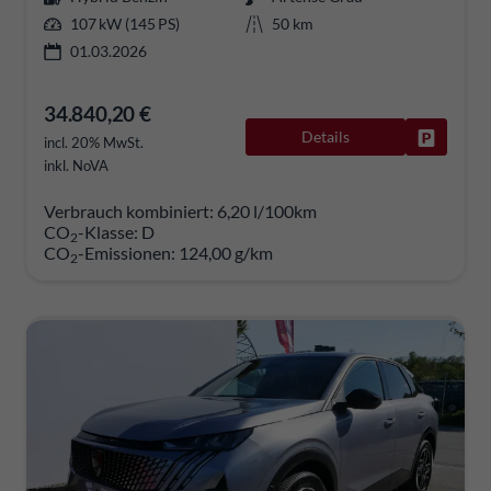
107 kW (145 PS)
50 km
01.03.2026
34.840,20 €
Details
Fahrzeug
incl. 20% MwSt.
inkl. NoVA
Verbrauch kombiniert:
6,20 l/100km
CO
-Klasse:
D
2
CO
-Emissionen:
124,00 g/km
2