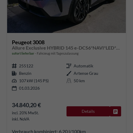
Peugeot 3008
Allure Exclusive HYBRID 145 e-DCS6*NAVI*LED*PDC*360*KAMERA*TEMPOMAT*19-ZOLL-ALU
sofort lieferbar
Fahrzeug mit Tageszulassung
255122
Automatik
Benzin
Artense Grau
107 kW (145 PS)
50 km
01.03.2026
34.840,20 €
Details
Fahrzeug
incl. 20% MwSt.
inkl. NoVA
Verbrauch kombiniert:
6,20 l/100km