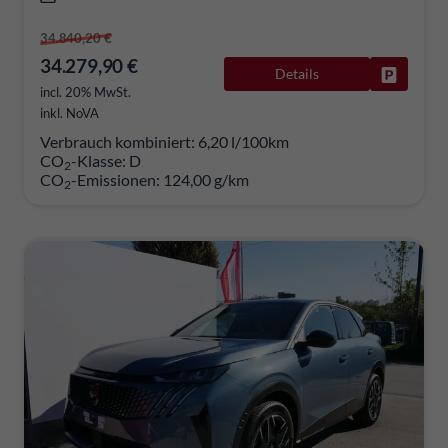
34.840,20 €
34.279,90 €
Details
Fahrzeug
incl. 20% MwSt.
inkl. NoVA
Verbrauch kombiniert:
6,20 l/100km
CO
-Klasse:
D
2
CO
-Emissionen:
124,00 g/km
2