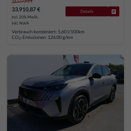
34.577,93 €
33.910,87 €
Details
Fahrzeug
incl. 20% MwSt.
inkl. NoVA
Verbrauch kombiniert:
5,60 l/100km
CO
-Emissionen:
126,00 g/km
2