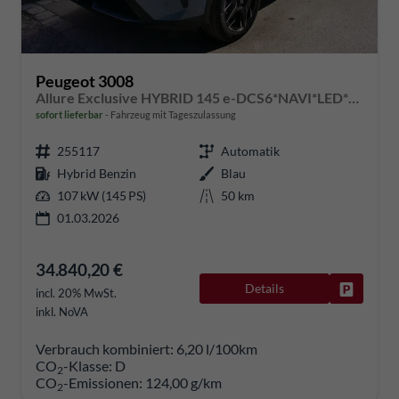
Peugeot 3008
Allure Exclusive HYBRID 145 e-DCS6*NAVI*LED*PDC*360*KAMERA*TEMPOMAT*19-ZOLL-ALU
sofort lieferbar
Fahrzeug mit Tageszulassung
255117
Automatik
Hybrid Benzin
Blau
107 kW (145 PS)
50 km
01.03.2026
34.840,20 €
Details
Fahrzeug
incl. 20% MwSt.
inkl. NoVA
Verbrauch kombiniert:
6,20 l/100km
CO
-Klasse:
D
2
CO
-Emissionen:
124,00 g/km
2