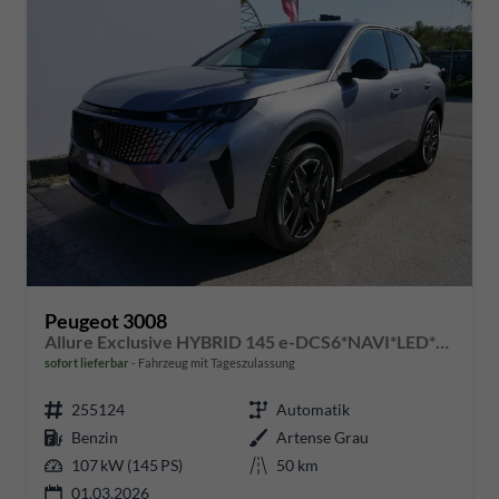
Peugeot 3008
Allure Exclusive HYBRID 145 e-DCS6*NAVI*LED*PDC*360*KAMERA*TEMPOMAT*19-ZOLL-ALU
sofort lieferbar
Fahrzeug mit Tageszulassung
255124
Automatik
Benzin
Artense Grau
107 kW (145 PS)
50 km
01.03.2026