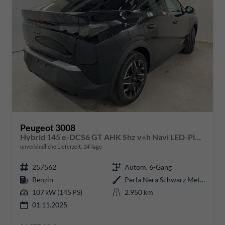
Peugeot 3008
Hybrid 145 e-DCS6 GT AHK Shz v+h Navi LED-Pixel
unverbindliche Lieferzeit:
14 Tage
257562
Autom. 6-Gang
Benzin
Perla Nera Schwarz Metallic
107 kW (145 PS)
2.950 km
01.11.2025