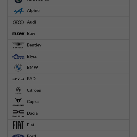
Alpine
Audi
Baw
Bentley
Blyss
BMW
BYD
Citroën
Cupra
Dacia
Fiat
Ford