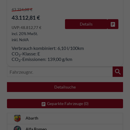
43.224,08 €
43.112,81 €
Details
Fahrzeug
UVP:
48.812,77 €
incl. 20% MwSt.
inkl. NoVA
Verbrauch kombiniert:
6,10 l/100km
CO
-Klasse:
E
2
CO
-Emissionen:
139,00 g/km
2
Fahrzeugnr.
Detailsuche
Geparkte Fahrzeuge (
0
)
Abarth
Alfa Romeo