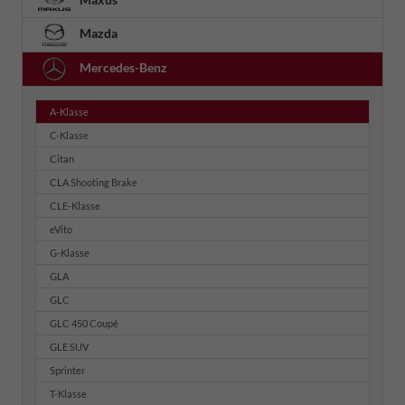
Mazda
Mercedes-Benz
A-Klasse
C-Klasse
Citan
CLA Shooting Brake
CLE-Klasse
eVito
G-Klasse
GLA
GLC
GLC 450 Coupé
GLE SUV
Sprinter
T-Klasse