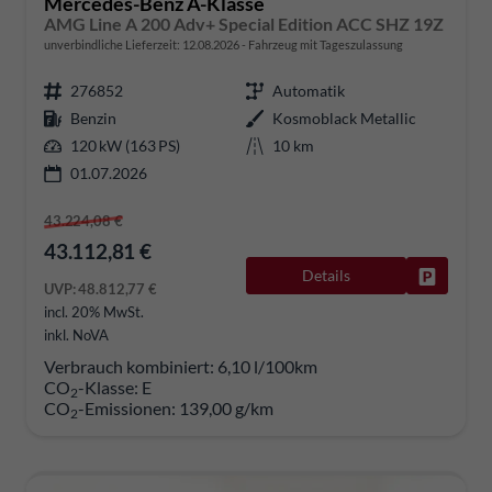
Mercedes-Benz A-Klasse
AMG Line A 200 Adv+ Special Edition ACC SHZ 19Z
unverbindliche Lieferzeit:
12.08.2026
Fahrzeug mit Tageszulassung
276852
Automatik
Benzin
Kosmoblack Metallic
120 kW (163 PS)
10 km
01.07.2026
43.224,08 €
43.112,81 €
Details
Fahrzeug
UVP:
48.812,77 €
incl. 20% MwSt.
inkl. NoVA
Verbrauch kombiniert:
6,10 l/100km
CO
-Klasse:
E
2
CO
-Emissionen:
139,00 g/km
2