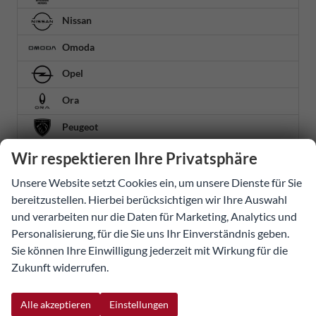
Nissan
Omoda
Opel
Ora
Peugeot
Porsche
Wir respektieren Ihre Privatsphäre
Renault
Unsere Website setzt Cookies ein, um unsere Dienste für Sie
bereitzustellen. Hierbei berücksichtigen wir Ihre Auswahl
Seat
und verarbeiten nur die Daten für Marketing, Analytics und
Personalisierung, für die Sie uns Ihr Einverständnis geben.
Skoda
Sie können Ihre Einwilligung jederzeit mit Wirkung für die
Smart
Zukunft widerrufen.
Ssangyong
Alle akzeptieren
Einstellungen
Suzuki