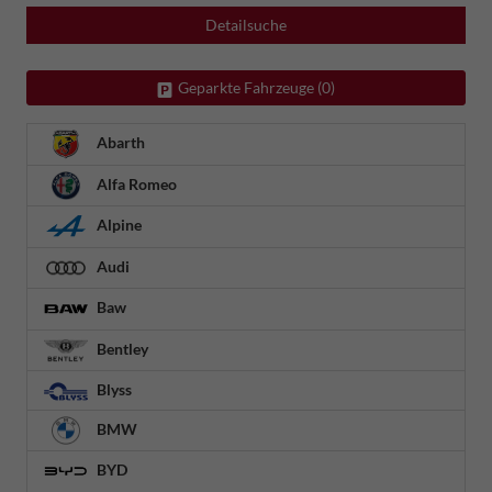
Detailsuche
Geparkte Fahrzeuge (
0
)
Abarth
Alfa Romeo
Alpine
Audi
Baw
Bentley
Blyss
BMW
BYD