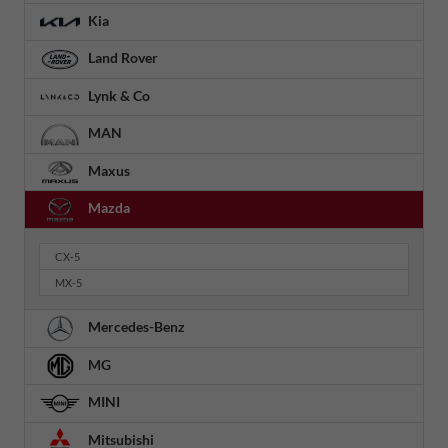
Kia
Land Rover
Lynk & Co
MAN
Maxus
Mazda
CX-5
MX-5
Mercedes-Benz
MG
MINI
Mitsubishi