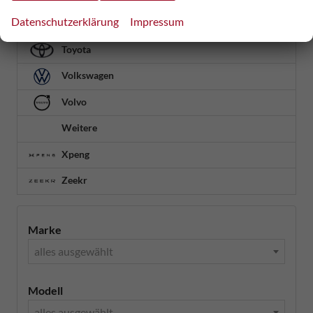
Datenschutzerklärung
Impressum
Tesla
Toyota
Volkswagen
Volvo
Weitere
Xpeng
Zeekr
Marke
alles ausgewählt
Modell
alles ausgewählt