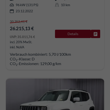
96 kW (131 PS)
10 km
23.12.2022
30.252,41 €
26.215,13 €
Details
Fahrzeug
UVP:
35.011,76 €
incl. 20% MwSt.
inkl. NoVA
Verbrauch kombiniert:
5,70 l/100km
CO
-Klasse:
D
2
CO
-Emissionen:
129,00 g/km
2