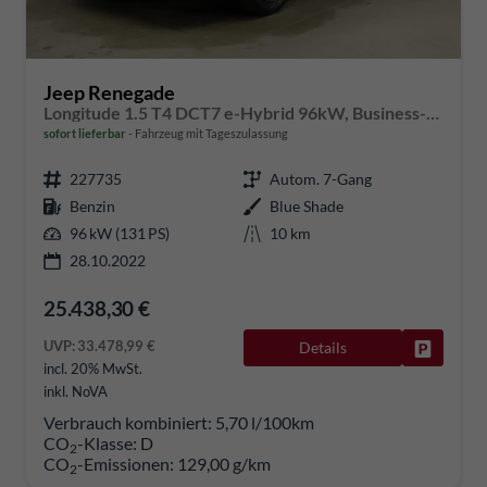
Jeep Renegade
Longitude 1.5 T4 DCT7 e-Hybrid 96kW, Business-Paket, 2-Zonen-Klimaautomatik, AppleCarPlay&Android Auto, Radio DAB, Freisprecheinrichtung, Tempomat, LaneSense, Notrufsystem, 16"-Leichtmetallfelgen, uvm.
sofort lieferbar
Fahrzeug mit Tageszulassung
227735
Autom. 7-Gang
Benzin
Blue Shade
96 kW (131 PS)
10 km
28.10.2022
25.438,30 €
UVP:
33.478,99 €
Details
Fahrzeug
incl. 20% MwSt.
inkl. NoVA
Verbrauch kombiniert:
5,70 l/100km
CO
-Klasse:
D
2
CO
-Emissionen:
129,00 g/km
2