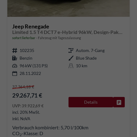
Jeep Renegade
Limited 1.5 T4 DCT7 e-Hybrid 96kW, Design-Paket Black, Leder-Paket, Funktions-Paket, Winter-Paket, 8.4"-Navigationssystem, Rückfahrkamera, Nebelscheinwerfer, 18"-Leichtmetallfelgen, uvm.
sofort lieferbar
Fahrzeug mit Tageszulassung
102235
Autom. 7-Gang
Benzin
Blue Shade
96 kW (131 PS)
10 km
28.11.2022
37.364,18 €
29.267,71 €
Details
Fahrzeug
UVP:
39.922,69 €
incl. 20% MwSt.
inkl. NoVA
Verbrauch kombiniert:
5,70 l/100km
CO
-Klasse:
D
2