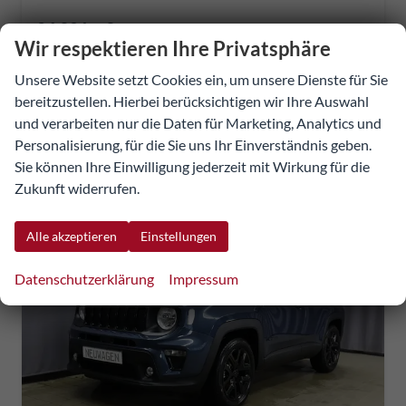
26.981,– €
Wir respektieren Ihre Privatsphäre
UVP:
33.734,11 €
Details
Fahrzeug
Unsere Website setzt Cookies ein, um unsere Dienste für Sie
incl. 20% MwSt.
inkl. NoVA
bereitzustellen. Hierbei berücksichtigen wir Ihre Auswahl
und verarbeiten nur die Daten für Marketing, Analytics und
Verbrauch kombiniert:
4,90 l/100km
CO
-Klasse:
D
Personalisierung, für die Sie uns Ihr Einverständnis geben.
2
CO
-Emissionen:
129,00 g/km
2
Sie können Ihre Einwilligung jederzeit mit Wirkung für die
Zukunft widerrufen.
Alle akzeptieren
Einstellungen
Datenschutzerklärung
Impressum