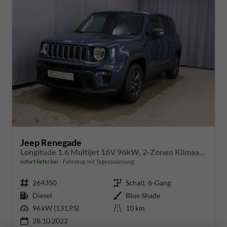
Jeep Renegade
Longitude 1.6 Multijet 16V 96kW, 2-Zonen Klimaautomatik, 8.4"Navigationssystem, AppleCarPlay&Android Auto, LaneSense, Regensensor, Tempomat, Notrufsystem, abgedunkelte Scheiben, 16"-Leichtmetallfelgen, uvm.
sofort lieferbar
Fahrzeug mit Tageszulassung
264350
Schalt. 6-Gang
Diesel
Blue Shade
96 kW (131 PS)
10 km
28.10.2022