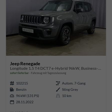
Jeep Renegade
Longitude 1.5 T4 DCT7 e-Hybrid 96kW, Business-Paket, 2-Zonen-Klimaautomatik, AppleCarPlay&Android Auto, Radio DAB, Freisprecheinrichtung, Tempomat, LaneSense, Notrufsystem, 16"-Leichtmetallfelgen, uvm.
sofort lieferbar
Fahrzeug mit Tageszulassung
102215
Autom. 7-Gang
Benzin
Sting Grey
96 kW (131 PS)
10 km
28.11.2022