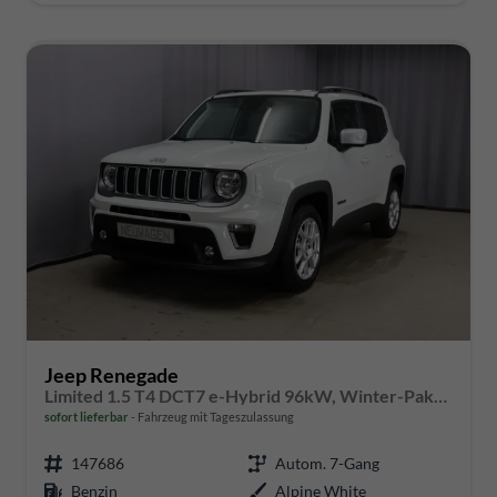
Jeep Renegade
Limited 1.5 T4 DCT7 e-Hybrid 96kW, Winter-Paket, AppleCarPlay&Android Auto, Radio DAB, Tempomat, Rückfahrkamera, LaneSense, Lichtsensor, Nebelscheinwerfer, 17"-Leichtmetallfelgen, uvm.
sofort lieferbar
Fahrzeug mit Tageszulassung
147686
Autom. 7-Gang
Benzin
Alpine White