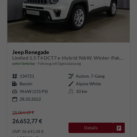
Jeep Renegade
Limited 1.5 T4 DCT7 e-Hybrid 96kW, Winter-Paket, 8.4"-Navigationssystem, Radio DAB, AppleCarPlay&AndroidAuto, Tempomat, LaneSense, Lichtsensor, Nebelscheinwerfer, 17"-Leichtmetallfelgen, uvm.
sofort lieferbar
Fahrzeug mit Tageszulassung
134721
Autom. 7-Gang
Benzin
Alpine White
96 kW (131 PS)
10 km
28.10.2022
28.064,18 €
26.652,77 €
Details
Fahrzeug
UVP:
36.645,38 €