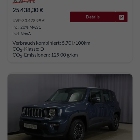
32.987,71 €
25.438,30 €
Details
Fahrzeug
UVP:
33.478,99 €
incl. 20% MwSt.
inkl. NoVA
Verbrauch kombiniert:
5,70 l/100km
CO
-Klasse:
D
2
CO
-Emissionen:
129,00 g/km
2