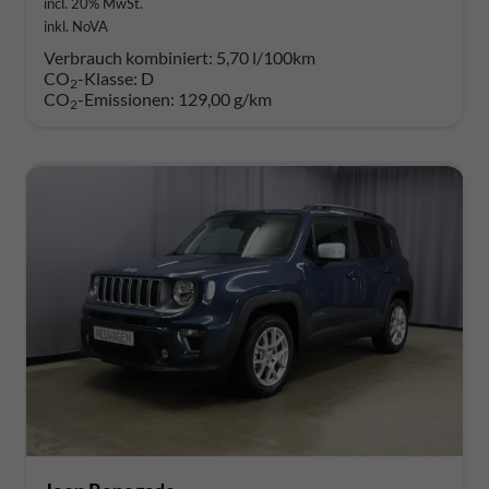
incl. 20% MwSt.
inkl. NoVA
Verbrauch kombiniert:
5,70 l/100km
CO
-Klasse:
D
2
CO
-Emissionen:
129,00 g/km
2