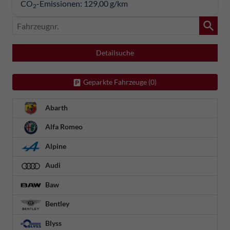
CO
-Emissionen:
129,00 g/km
2
Fahrzeugnr.
Detailsuche
Geparkte Fahrzeuge (
0
)
Abarth
Alfa Romeo
Alpine
Audi
Baw
Bentley
Blyss