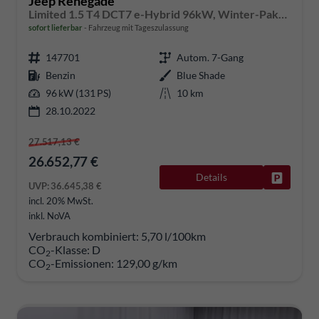
Jeep Renegade
Limited 1.5 T4 DCT7 e-Hybrid 96kW, Winter-Paket, 8.4"-Navigationssystem, Radio DAB, AppleCarPlay&AndroidAuto, Tempomat, LaneSense, Lichtsensor, Nebelscheinwerfer, 17"-Leichtmetallfelgen, uvm.
sofort lieferbar
Fahrzeug mit Tageszulassung
147701
Autom. 7-Gang
Benzin
Blue Shade
96 kW (131 PS)
10 km
28.10.2022
27.517,13 €
26.652,77 €
Details
Fahrzeug
UVP:
36.645,38 €
incl. 20% MwSt.
inkl. NoVA
Verbrauch kombiniert:
5,70 l/100km
CO
-Klasse:
D
2
CO
-Emissionen:
129,00 g/km
2