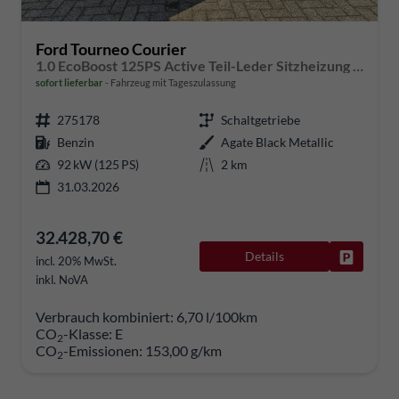
Ford Tourneo Courier
1.0 EcoBoost 125PS Active Teil-Leder Sitzheizung Lenkradheizung Klimaautomatik PDC v+h Rückf.-Kamera ACC TWA Frontscheibe beheizb. Ford-Navi SYNC4 Apple CarPlay + Android Auto
sofort lieferbar
Fahrzeug mit Tageszulassung
275178
Schaltgetriebe
Benzin
Agate Black Metallic
92 kW (125 PS)
2 km
31.03.2026
32.428,70 €
Details
Fahrzeug
incl. 20% MwSt.
inkl. NoVA
Verbrauch kombiniert:
6,70 l/100km
CO
-Klasse:
E
2
CO
-Emissionen:
153,00 g/km
2