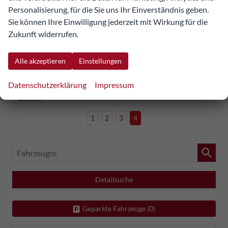
Stromverbrauch kombiniert:
18,00 kWh/100km
Personalisierung, für die Sie uns Ihr Einverständnis geben.
CO
-Klasse:
A
2
Sie können Ihre Einwilligung jederzeit mit Wirkung für die
CO
-Emissionen:
0 g/km
2
Zukunft widerrufen.
Datensätze pro Seite:
Alle akzeptieren
Einstellungen
10
20
50
100
250
Datenschutzerklärung
Impressum
Seiten:
1
2
3
4
Fahrzeugnr.
Detailsuche
Geparkte Fahrzeuge (
0
)