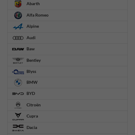
Abarth
Alfa Romeo
Alpine
Audi
Baw
Bentley
Blyss
BMW
BYD
Citroën
Cupra
Dacia