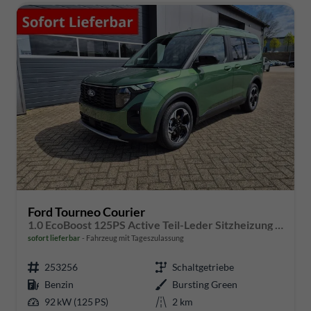
Ford Tourneo Courier
1.0 EcoBoost 125PS Active Teil-Leder Sitzheizung Lenkradheizung Klimaautomatik PDC v+h Rückf.-Kamera ACC TWA Frontscheibe beheizb. Ford-Navi SYNC4 Apple CarPlay + Android Auto
sofort lieferbar
Fahrzeug mit Tageszulassung
253256
Schaltgetriebe
Benzin
Bursting Green
92 kW (125 PS)
2 km