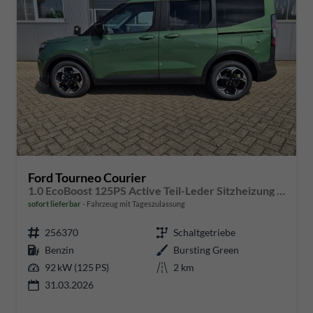
Ford Tourneo Courier
1.0 EcoBoost 125PS Active Teil-Leder Sitzheizung Lenkradheizung Klimaautomatik PDC v+h Rückf.-Kamera ACC TWA Frontscheibe beheizb. Ford-Navi SYNC4 Apple CarPlay + Android Auto
sofort lieferbar
Fahrzeug mit Tageszulassung
256370
Schaltgetriebe
Benzin
Bursting Green
92 kW (125 PS)
2 km
31.03.2026