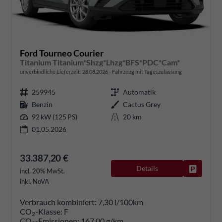
Ford Tourneo Courier
Titanium Titanium*Shzg*Lhzg*BFS*PDC*Cam*
unverbindliche Lieferzeit:
28.08.2026
Fahrzeug mit Tageszulassung
259945
Automatik
Benzin
Cactus Grey
92 kW (125 PS)
20 km
01.05.2026
33.387,20 €
Details
Fahrzeug
incl. 20% MwSt.
inkl. NoVA
Verbrauch kombiniert:
7,30 l/100km
CO
-Klasse:
F
2
CO
-Emissionen:
167,00 g/km