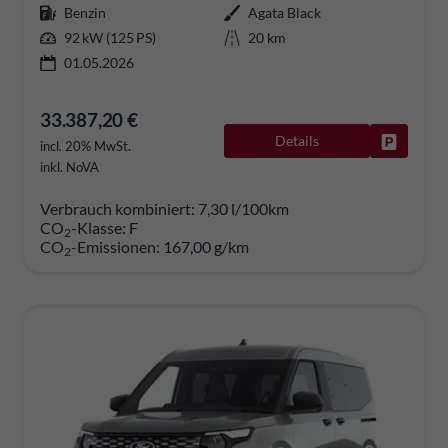
Benzin
Agata Black
92 kW (125 PS)
20 km
01.05.2026
33.387,20 €
Details
Fahrzeug
incl. 20% MwSt.
inkl. NoVA
Verbrauch kombiniert:
7,30 l/100km
CO
-Klasse:
F
2
CO
-Emissionen:
167,00 g/km
2