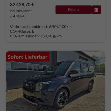
32.428,70 €
Details
Fahrzeug
incl. 20% MwSt.
inkl. NoVA
Verbrauch kombiniert:
6,90 l/100km
CO
-Klasse:
E
2
CO
-Emissionen:
153,00 g/km
2