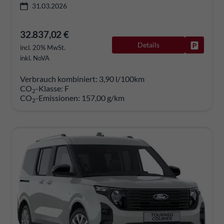
31.03.2026
32.837,02 €
Details
Fahrzeug
incl. 20% MwSt.
inkl. NoVA
Verbrauch kombiniert:
3,90 l/100km
CO
-Klasse:
F
2
CO
-Emissionen:
157,00 g/km
2