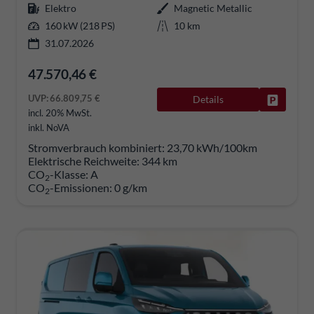
Elektro
Magnetic Metallic
160 kW (218 PS)
10 km
31.07.2026
47.570,46 €
UVP:
66.809,75 €
Details
Fahrzeug
incl. 20% MwSt.
inkl. NoVA
Stromverbrauch kombiniert:
23,70 kWh/100km
Elektrische Reichweite:
344 km
CO
-Klasse:
A
2
CO
-Emissionen:
0 g/km
2