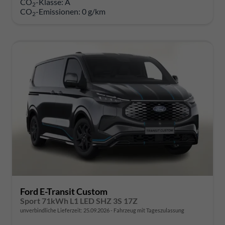
CO
-Klasse:
A
2
CO
-Emissionen:
0 g/km
2
Ford E-Transit Custom
Sport 71kWh L1 LED SHZ 3S 17Z
unverbindliche Lieferzeit:
25.09.2026
Fahrzeug mit Tageszulassung