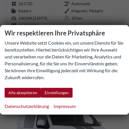
263720
Automatik
Elektro
Magnetic Metallic
160 kW (218 PS)
10 km
31.07.2026
Wir respektieren Ihre Privatsphäre
47.774,82 €
Unsere Website setzt Cookies ein, um unsere Dienste für Sie
UVP:
67.020,50 €
Details
Fahrzeug
bereitzustellen. Hierbei berücksichtigen wir Ihre Auswahl
incl. 20% MwSt.
und verarbeiten nur die Daten für Marketing, Analytics und
inkl. NoVA
Personalisierung, für die Sie uns Ihr Einverständnis geben.
Stromverbrauch kombiniert:
23,20 kWh/100km
Sie können Ihre Einwilligung jederzeit mit Wirkung für die
Elektrische Reichweite:
351 km
Zukunft widerrufen.
CO
-Klasse:
A
2
CO
-Emissionen:
0 g/km
2
Alle akzeptieren
Einstellungen
Datenschutzerklärung
Impressum