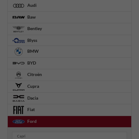
Audi
Baw
Bentley
Blyss
BMW
BYD
Citroën
Cupra
Dacia
Fiat
Ford
Capri