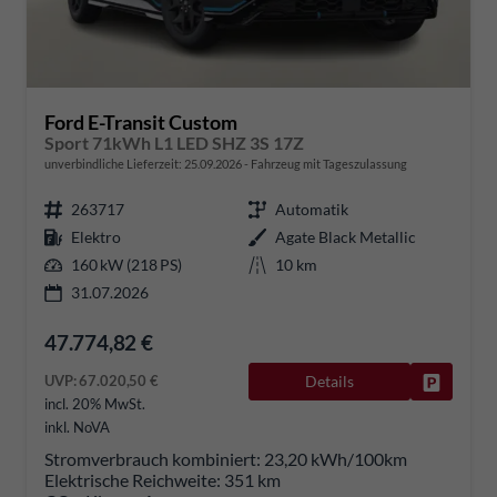
Ford E-Transit Custom
Sport 71kWh L1 LED SHZ 3S 17Z
unverbindliche Lieferzeit:
25.09.2026
Fahrzeug mit Tageszulassung
263717
Automatik
Elektro
Agate Black Metallic
160 kW (218 PS)
10 km
31.07.2026
47.774,82 €
UVP:
67.020,50 €
Details
Fahrzeug
incl. 20% MwSt.
inkl. NoVA
Stromverbrauch kombiniert:
23,20 kWh/100km
Elektrische Reichweite:
351 km