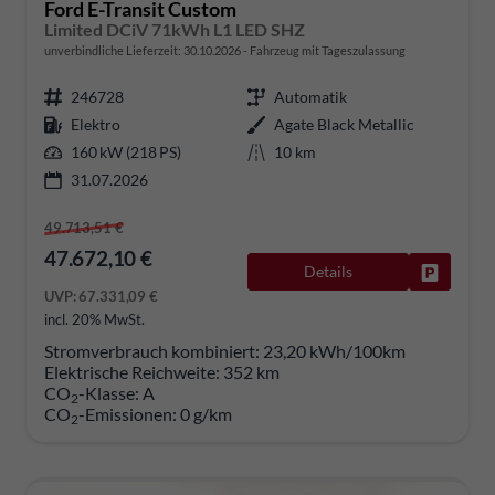
Ford E-Transit Custom
Limited DCiV 71kWh L1 LED SHZ
unverbindliche Lieferzeit:
30.10.2026
Fahrzeug mit Tageszulassung
246728
Automatik
Elektro
Agate Black Metallic
160 kW (218 PS)
10 km
31.07.2026
49.713,51 €
47.672,10 €
Details
Fahrzeug
UVP:
67.331,09 €
incl. 20% MwSt.
Stromverbrauch kombiniert:
23,20 kWh/100km
Elektrische Reichweite:
352 km
CO
-Klasse:
A
2
CO
-Emissionen:
0 g/km
2