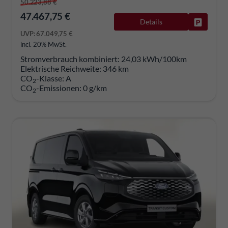
50.223,88 €
47.467,75 €
Details
Fahrzeug
UVP:
67.049,75 €
incl. 20% MwSt.
Stromverbrauch kombiniert:
24,03 kWh/100km
Elektrische Reichweite:
346 km
CO
-Klasse:
A
2
CO
-Emissionen:
0 g/km
2