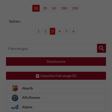
10
20
50
100
250
Seiten:
1
2
3
4
5
6
Fahrzeugnr.
Detailsuche
Geparkte Fahrzeuge (
0
)
Abarth
Alfa Romeo
Alpine