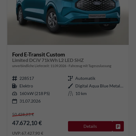
Ford E-Transit Custom
Limited DCiV 71kWh L2 LED SHZ
unverbindliche Lieferzeit:
11.09.2026
Fahrzeug mit Tageszulassung
228517
Automatik
Elektro
Digital Aqua Blue Metallic
160 kW (218 PS)
10 km
31.07.2026
50.428,23 €
47.672,10 €
Details
Fahrzeug
UVP:
67.427,90 €