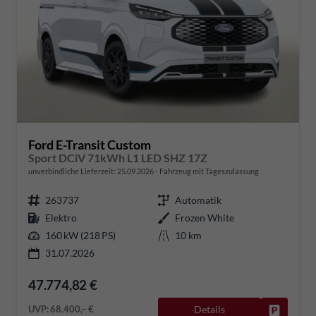
Ford E-Transit Custom
Sport DCiV 71kWh L1 LED SHZ 17Z
unverbindliche Lieferzeit:
25.09.2026
Fahrzeug mit Tageszulassung
263737
Automatik
Elektro
Frozen White
160 kW (218 PS)
10 km
31.07.2026
47.774,82 €
UVP:
68.400,– €
Details
Fahrzeug