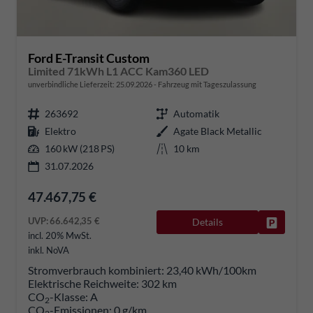
Ford E-Transit Custom
Limited 71kWh L1 ACC Kam360 LED
unverbindliche Lieferzeit:
25.09.2026
Fahrzeug mit Tageszulassung
263692
Automatik
Elektro
Agate Black Metallic
160 kW (218 PS)
10 km
31.07.2026
47.467,75 €
UVP:
66.642,35 €
Details
Fahrzeug
incl. 20% MwSt.
inkl. NoVA
Stromverbrauch kombiniert:
23,40 kWh/100km
Elektrische Reichweite:
302 km
CO
-Klasse:
A
2
CO
-Emissionen:
0 g/km