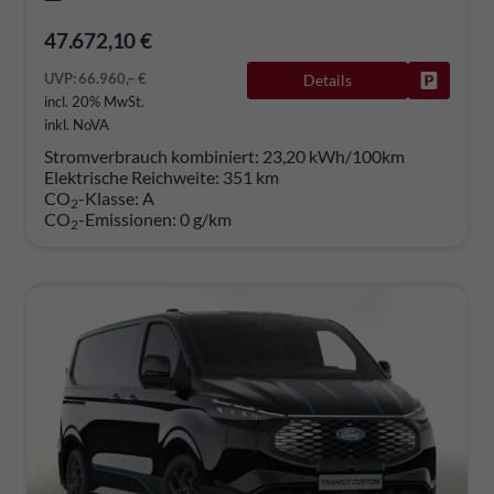
47.672,10 €
UVP:
66.960,– €
Details
Fahrzeug
incl. 20% MwSt.
inkl. NoVA
Stromverbrauch kombiniert:
23,20 kWh/100km
Elektrische Reichweite:
351 km
CO
-Klasse:
A
2
CO
-Emissionen:
0 g/km
2