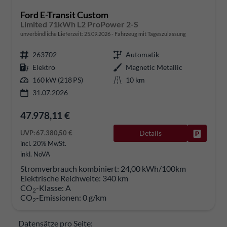
Ford E-Transit Custom
Limited 71kWh L2 ProPower 2-S
unverbindliche Lieferzeit:
25.09.2026
Fahrzeug mit Tageszulassung
263702
Automatik
Elektro
Magnetic Metallic
160 kW (218 PS)
10 km
31.07.2026
47.978,11 €
UVP:
67.380,50 €
Details
Fahrzeug
incl. 20% MwSt.
inkl. NoVA
Stromverbrauch kombiniert:
24,00 kWh/100km
Elektrische Reichweite:
340 km
CO
-Klasse:
A
2
CO
-Emissionen:
0 g/km
2
Datensätze pro Seite: