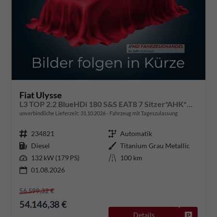
Fiat Ulysse
L3 TOP 2.2 BlueHDi 180 S&S EAT8 7 Sitzer*AHK*Navi*SHZ*Kamera*Keyless*Klimaauto*ACC
unverbindliche Lieferzeit:
31.10.2026
Fahrzeug mit Tageszulassung
234821
Automatik
Diesel
Titanium Grau Metallic
132 kW (179 PS)
100 km
01.08.2026
56.599,32 €
54.146,38 €
Details
Fahrzeug