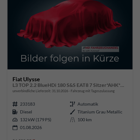
Fiat Ulysse
L3 TOP 2.2 BlueHDi 180 S&S EAT8 7 Sitzer*AHK*Navi*SHZ*Kamera*Keyless*Klimaauto*ACC
unverbindliche Lieferzeit:
31.10.2026
Fahrzeug mit Tageszulassung
233183
Automatik
Diesel
Titanium Grau Metallic
132 kW (179 PS)
100 km
01.08.2026