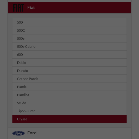
Fiat
500
500C
500e
500e Cabrio
600
Doblo
Ducato
Grande Panda
Panda
Pandina
Scudo
Tipo 5-Türer
Ulysse
Ford