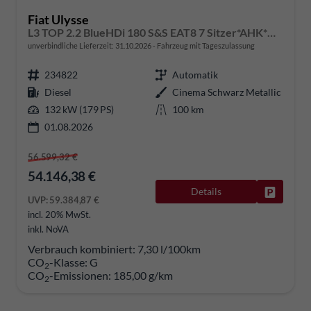
Fiat Ulysse
L3 TOP 2.2 BlueHDi 180 S&S EAT8 7 Sitzer*AHK*Navi*SHZ*Kamera*Keyless*Klimaauto*ACC
unverbindliche Lieferzeit:
31.10.2026
Fahrzeug mit Tageszulassung
234822
Automatik
Diesel
Cinema Schwarz Metallic
132 kW (179 PS)
100 km
01.08.2026
56.599,32 €
54.146,38 €
Details
Fahrzeug
UVP:
59.384,87 €
incl. 20% MwSt.
inkl. NoVA
Verbrauch kombiniert:
7,30 l/100km
CO
-Klasse:
G
2
CO
-Emissionen:
185,00 g/km
2