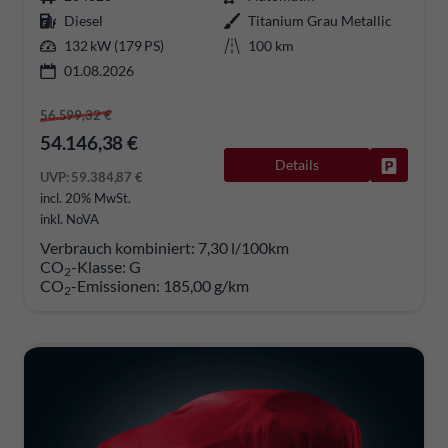
Diesel
Titanium Grau Metallic
132 kW (179 PS)
100 km
01.08.2026
56.599,32 €
54.146,38 €
Details
Fahrzeug
UVP:
59.384,87 €
incl. 20% MwSt.
inkl. NoVA
Verbrauch kombiniert:
7,30 l/100km
CO
-Klasse:
G
2
CO
-Emissionen:
185,00 g/km
2