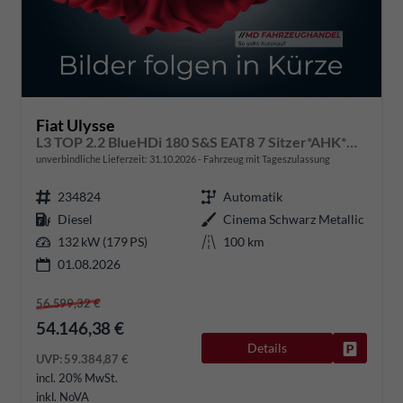
Fiat Ulysse
L3 TOP 2.2 BlueHDi 180 S&S EAT8 7 Sitzer*AHK*Navi*SHZ*Kamera*Keyless*Klimaauto*ACC
unverbindliche Lieferzeit:
31.10.2026
Fahrzeug mit Tageszulassung
234824
Automatik
Diesel
Cinema Schwarz Metallic
132 kW (179 PS)
100 km
01.08.2026
56.599,32 €
54.146,38 €
Details
Fahrzeug
UVP:
59.384,87 €
incl. 20% MwSt.
inkl. NoVA