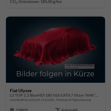
CO
-Emissionen:
185,00 g/km
2
Fiat Ulysse
L3 TOP 2.2 BlueHDi 180 S&S EAT8 7 Sitzer*AHK*Navi*SHZ*Kamera*Keyless*Klimaauto*ACC
unverbindliche Lieferzeit:
31.10.2026
Fahrzeug mit Tageszulassung
234820
Automatik