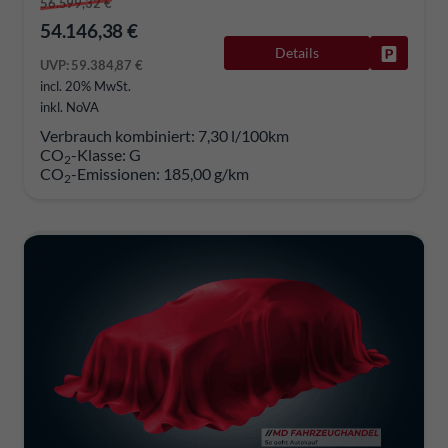
56.599,32 €
54.146,38 €
Details
Fahrzeug
UVP:
59.384,87 €
incl. 20% MwSt.
inkl. NoVA
Verbrauch kombiniert:
7,30 l/100km
CO
-Klasse:
G
2
CO
-Emissionen:
185,00 g/km
2