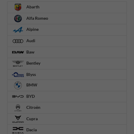
Abarth
Alfa Romeo
Alpine
Audi
Baw
Bentley
Blyss
BMW
BYD
Citroën
Cupra
Dacia