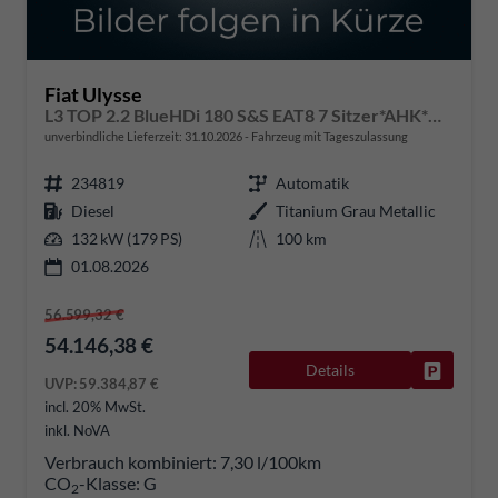
Fiat Ulysse
L3 TOP 2.2 BlueHDi 180 S&S EAT8 7 Sitzer*AHK*Navi*SHZ*Kamera*Keyless*Klimaauto*ACC
unverbindliche Lieferzeit:
31.10.2026
Fahrzeug mit Tageszulassung
234819
Automatik
Diesel
Titanium Grau Metallic
132 kW (179 PS)
100 km
01.08.2026
56.599,32 €
54.146,38 €
Details
Fahrzeug
UVP:
59.384,87 €
incl. 20% MwSt.
inkl. NoVA
Verbrauch kombiniert:
7,30 l/100km
CO
-Klasse:
G
2