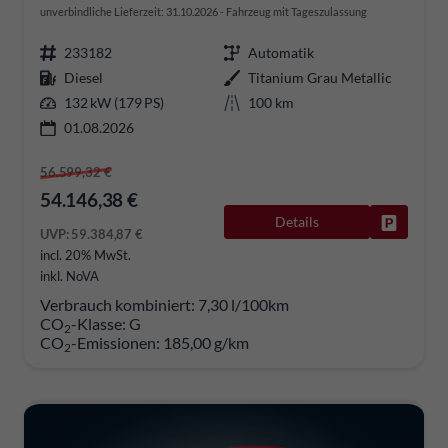
unverbindliche Lieferzeit:
31.10.2026
Fahrzeug mit Tageszulassung
233182
Automatik
Diesel
Titanium Grau Metallic
132 kW (179 PS)
100 km
01.08.2026
56.599,32 €
54.146,38 €
Details
Fahrzeug
UVP:
59.384,87 €
incl. 20% MwSt.
inkl. NoVA
Verbrauch kombiniert:
7,30 l/100km
CO
-Klasse:
G
2
CO
-Emissionen:
185,00 g/km
2