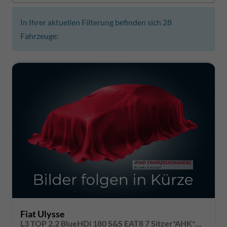
In Ihrer aktuellen Filterung befinden sich
28
Fahrzeuge:
Fiat Ulysse
L3 TOP 2.2 BlueHDi 180 S&S EAT8 7 Sitzer*AHK*Navi*SHZ*Kamera*Keyless*Klimaauto*ACC