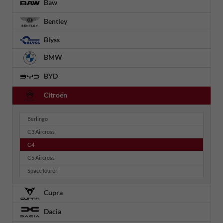
Baw
Bentley
Blyss
BMW
BYD
Citroën
Berlingo
C3 Aircross
C4
C5 Aircross
SpaceTourer
Cupra
Dacia