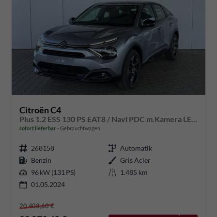
Citroën C4
Plus 1.2 ESS 130 PS EAT8 / Navi PDC m.Kamera LED Keyless Tempomat Alu 18"
sofort lieferbar
Gebrauchtwagen
268158
Automatik
Benzin
Gris Acier
96 kW (131 PS)
1.485 km
01.05.2024
20.408,60 €