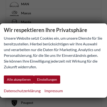
MAN
Maxus
Mazda
Wir respektieren Ihre Privatsphäre
Mercedes-Benz
Unsere Website setzt Cookies ein, um unsere Dienste für Sie
MG
bereitzustellen. Hierbei berücksichtigen wir Ihre Auswahl
MINI
und verarbeiten nur die Daten für Marketing, Analytics und
Personalisierung, für die Sie uns Ihr Einverständnis geben.
Mitsubishi
Sie können Ihre Einwilligung jederzeit mit Wirkung für die
Zukunft widerrufen.
Nissan
Omoda
Alle akzeptieren
Einstellungen
Opel
Datenschutzerklärung
Impressum
Ora
Peugeot