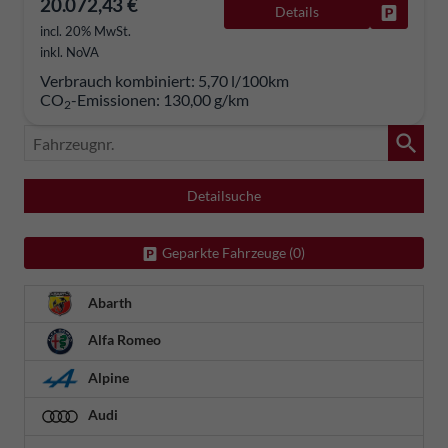
20.072,43 €
Details
Fahrzeug
incl. 20% MwSt.
inkl. NoVA
Verbrauch kombiniert:
5,70 l/100km
CO
-Emissionen:
130,00 g/km
2
Fahrzeugnr.
Detailsuche
Geparkte Fahrzeuge (
0
)
Abarth
Alfa Romeo
Alpine
Audi