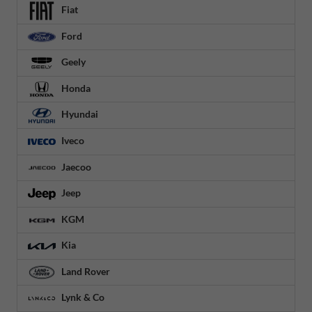
Fiat
Ford
Geely
Honda
Hyundai
Iveco
Jaecoo
Jeep
KGM
Kia
Land Rover
Lynk & Co