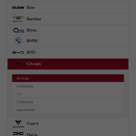
Baw
Bentley
Blyss
BMW
BYD
Citroën
Berlingo
C3 Aircross
C4
C5 Aircross
SpaceTourer
Cupra
Dacia