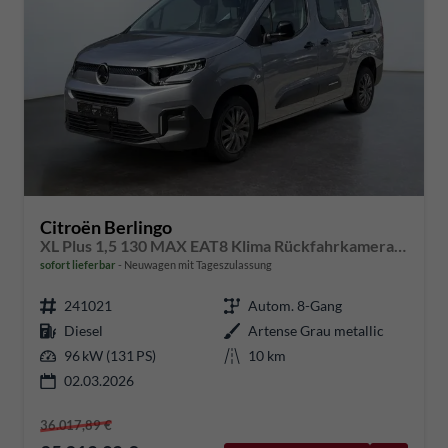
Citroën Berlingo
XL Plus 1,5 130 MAX EAT8 Klima Rückfahrkamera Einparkhilfe Navigation Sitzheizung Keyless
sofort lieferbar
Neuwagen mit Tageszulassung
241021
Autom. 8-Gang
Diesel
Artense Grau metallic
96 kW (131 PS)
10 km
02.03.2026
36.017,89 €