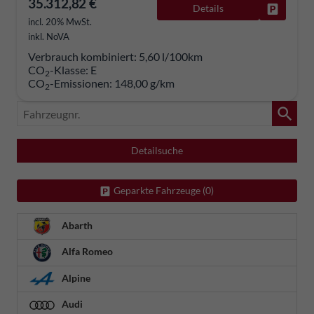
35.312,82 €
Details
Fahrzeug
incl. 20% MwSt.
inkl. NoVA
Verbrauch kombiniert:
5,60 l/100km
CO
-Klasse:
E
2
CO
-Emissionen:
148,00 g/km
2
Fahrzeugnr.
Detailsuche
Geparkte Fahrzeuge (
0
)
Abarth
Alfa Romeo
Alpine
Audi