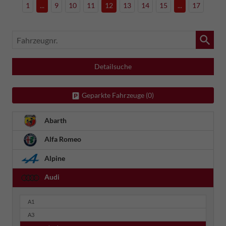
1
...
9
10
11
12
13
14
15
...
17
Fahrzeugnr.
Detailsuche
Geparkte Fahrzeuge (
0
)
Abarth
Alfa Romeo
Alpine
Audi
A1
A3