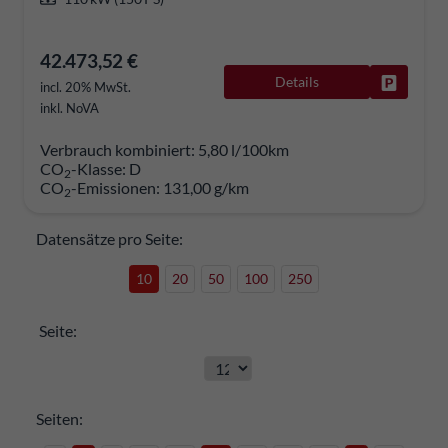
42.473,52 €
Details
Fahrzeug
incl. 20% MwSt.
inkl. NoVA
Verbrauch kombiniert:
5,80 l/100km
CO
-Klasse:
D
2
CO
-Emissionen:
131,00 g/km
2
Datensätze pro Seite:
10
20
50
100
250
Seite:
Seiten: