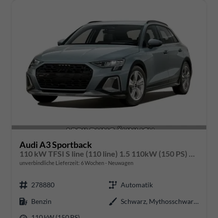
Audi A3 Sportback
110 kW TFSI S line (110 line) 1.5 110kW (150 PS) ACT 7-Gang DSG
unverbindliche Lieferzeit:
6 Wochen
Neuwagen
278880
Automatik
Benzin
Schwarz, Mythosschwarz Metallic (0E)
110 kW (150 PS)