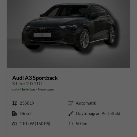
Audi A3 Sportback
S Line 2.0 TDI
sofort lieferbar
Neuwagen
235819
Automatik
Diesel
Daytonagrau Perleffekt
110 kW (150 PS)
50 km