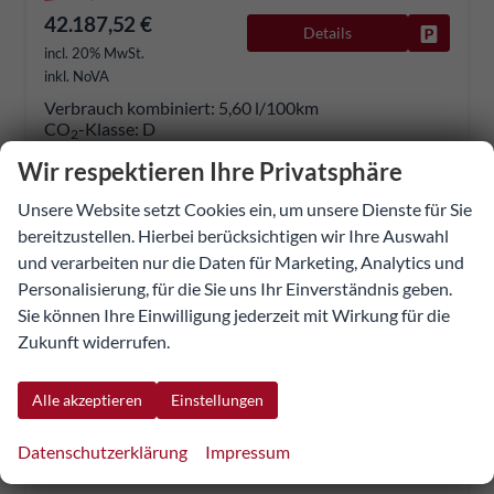
42.187,52 €
Details
Fahrzeug
incl. 20% MwSt.
inkl. NoVA
Verbrauch kombiniert:
5,60 l/100km
CO
-Klasse:
D
2
CO
-Emissionen:
127,00 g/km
2
Wir respektieren Ihre Privatsphäre
Unsere Website setzt Cookies ein, um unsere Dienste für Sie
bereitzustellen. Hierbei berücksichtigen wir Ihre Auswahl
und verarbeiten nur die Daten für Marketing, Analytics und
Personalisierung, für die Sie uns Ihr Einverständnis geben.
Sie können Ihre Einwilligung jederzeit mit Wirkung für die
Zukunft widerrufen.
Alle akzeptieren
Einstellungen
Datenschutzerklärung
Impressum