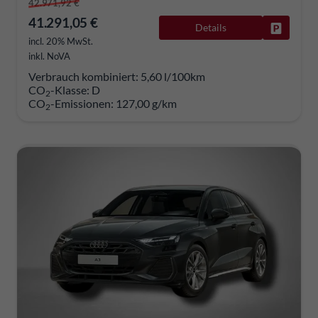
42.971,92 €
41.291,05 €
Details
Fahrzeug
incl. 20% MwSt.
inkl. NoVA
Verbrauch kombiniert:
5,60 l/100km
CO
-Klasse:
D
2
CO
-Emissionen:
127,00 g/km
2