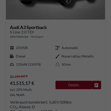
Audi A3 Sportback
S Line 2.0 TDI
sofort lieferbar
Neuwagen
235928
Automatik
Diesel
Navarrablau Metallic
110 kW (150 PS)
50 km
43.196,06 €
41.515,17 €
Details
Fahrzeug
incl. 20% MwSt.
inkl. NoVA
Verbrauch kombiniert:
5,60 l/100km
CO
-Klasse:
D
2