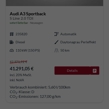
Audi A3 Sportback
S Line 2.0 TDI
sofort lieferbar
Neuwagen
235820
Automatik
Diesel
Daytonagrau Perleffekt
110 kW (150 PS)
50 km
42.971,92 €
41.291,05 €
Details
Fahrzeug
incl. 20% MwSt.
inkl. NoVA
Verbrauch kombiniert:
5,60 l/100km
CO
-Klasse:
D
2
CO
-Emissionen:
127,00 g/km
2