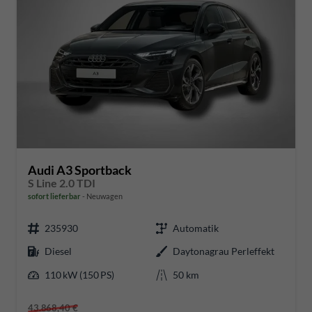
Audi A3 Sportback
S Line 2.0 TDI
sofort lieferbar
Neuwagen
235930
Automatik
Diesel
Daytonagrau Perleffekt
110 kW (150 PS)
50 km
43.868,40 €