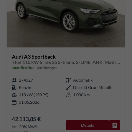
Audi A3 Sportback
TFSI 110 kW S line 35 S-tronic S-LINE, AHK, Matrix, Navi, el. Klappe, Kamera, Winter, 3 J.-Garantie
sofort lieferbar
Vorführwagen
274527
Automatik
Benzin
Distrikt Grün Metallic
110 kW (150 PS)
1.000 km
01.05.2026
42.113,85 €
Details
Fahrzeug
incl. 20% MwSt.