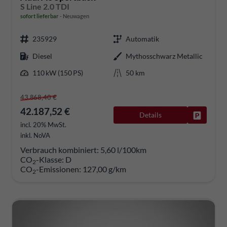
S Line 2.0 TDI
sofort lieferbar
Neuwagen
235929
Automatik
Diesel
Mythosschwarz Metallic
110 kW (150 PS)
50 km
43.868,40 €
42.187,52 €
Details
Fahrzeug
incl. 20% MwSt.
inkl. NoVA
Verbrauch kombiniert:
5,60 l/100km
CO
-Klasse:
D
2
CO
-Emissionen:
127,00 g/km
2