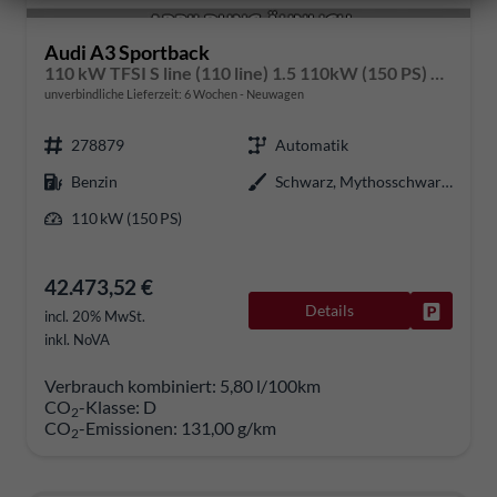
Audi A3 Sportback
110 kW TFSI S line (110 line) 1.5 110kW (150 PS) ACT 7-Gang DSG
unverbindliche Lieferzeit:
6 Wochen
Neuwagen
278879
Automatik
Benzin
Schwarz, Mythosschwarz Metallic (0E)
110 kW (150 PS)
42.473,52 €
Details
Fahrzeug
incl. 20% MwSt.
inkl. NoVA
Verbrauch kombiniert:
5,80 l/100km
CO
-Klasse:
D
2
CO
-Emissionen:
131,00 g/km
2