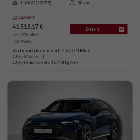
110 kW (150 PS)
50 km
43.196,06 €
41.515,17 €
Details
Fahrzeug
incl. 20% MwSt.
inkl. NoVA
Verbrauch kombiniert:
5,60 l/100km
CO
-Klasse:
D
2
CO
-Emissionen:
127,00 g/km
2