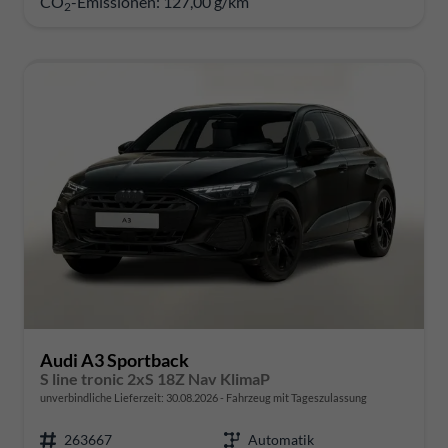
CO
-Emissionen:
127,00 g/km
2
Audi A3 Sportback
S line tronic 2xS 18Z Nav KlimaP
unverbindliche Lieferzeit:
30.08.2026
Fahrzeug mit Tageszulassung
263667
Automatik