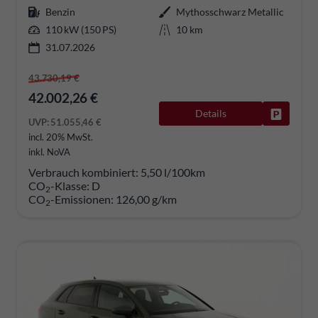
Benzin
Mythosschwarz Metallic
110 kW (150 PS)
10 km
31.07.2026
43.730,19 €
42.002,26 €
Details
Fahrzeug
UVP:
51.055,46 €
incl. 20% MwSt.
inkl. NoVA
Verbrauch kombiniert:
5,50 l/100km
CO
-Klasse:
D
2
CO
-Emissionen:
126,00 g/km
2