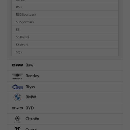
RS3
RS3 Sportback
S3 Sportback
S5
S5 Kombi
S6 Avant
SQ5
Baw
Bentley
Blyss
BMW
BYD
Citroën
Cupra