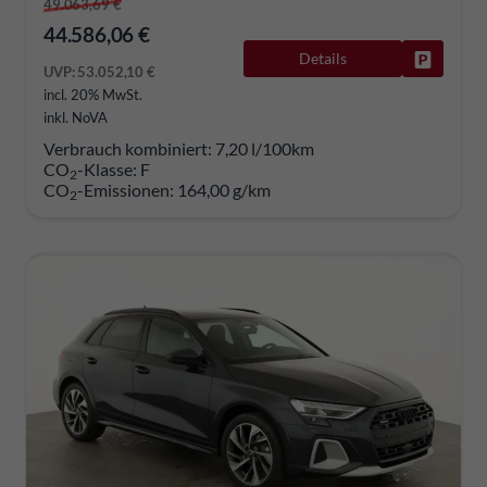
49.063,69 €
44.586,06 €
Details
Fahrzeug
UVP:
53.052,10 €
incl. 20% MwSt.
inkl. NoVA
Verbrauch kombiniert:
7,20 l/100km
CO
-Klasse:
F
2
CO
-Emissionen:
164,00 g/km
2