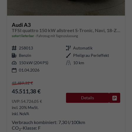
Audi A3
TFSI quattro 150 kW allstreet S-Tronic, Navi, 18-Zoll, 5-J. Garantie
sofort lieferbar
Fahrzeug mit Tageszulassung
258013
Automatik
Benzin
Pfeilgrau Perleffekt
150 kW (204 PS)
10 km
01.04.2026
48.489,32 €
45.511,38 €
Details
Fahrzeug
UVP:
54.726,05 €
incl. 20% MwSt.
inkl. NoVA
Verbrauch kombiniert:
7,30 l/100km
CO
-Klasse:
F
2