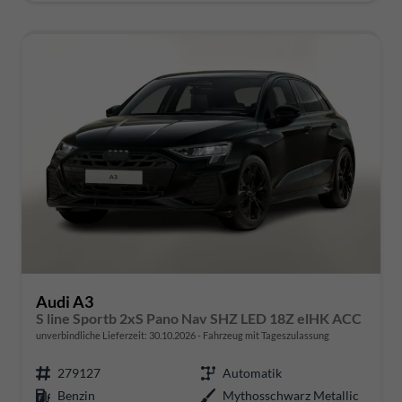
Audi A3
S line Sportb 2xS Pano Nav SHZ LED 18Z elHK ACC
unverbindliche Lieferzeit:
30.10.2026
Fahrzeug mit Tageszulassung
279127
Automatik
Benzin
Mythosschwarz Metallic