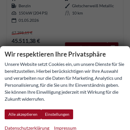
Benzin
Gletscherweiß Metallic
150 kW (204 PS)
10 km
01.05.2026
47.298,15 €
45.511,38 €
Details
Fahrzeug
UVP:
54.726,05 €
Wir respektieren Ihre Privatsphäre
incl. 20% MwSt.
inkl. NoVA
Unsere Website setzt Cookies ein, um unsere Dienste für Sie
bereitzustellen. Hierbei berücksichtigen wir Ihre Auswahl
Verbrauch kombiniert:
7,30 l/100km
CO
-Klasse:
F
und verarbeiten nur die Daten für Marketing, Analytics und
2
CO
-Emissionen:
167,00 g/km
2
Personalisierung, für die Sie uns Ihr Einverständnis geben.
Sie können Ihre Einwilligung jederzeit mit Wirkung für die
Zukunft widerrufen.
Alle akzeptieren
Einstellungen
Datenschutzerklärung
Impressum