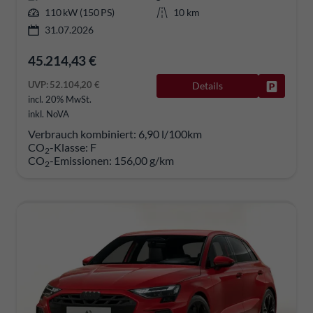
110 kW (150 PS)
10 km
31.07.2026
45.214,43 €
UVP:
52.104,20 €
Details
Fahrzeug
incl. 20% MwSt.
inkl. NoVA
Verbrauch kombiniert:
6,90 l/100km
CO
-Klasse:
F
2
CO
-Emissionen:
156,00 g/km
2