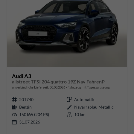
Audi A3
allstreet TFSI 204 quattro 19Z Nav FahrenP
unverbindliche Lieferzeit:
30.08.2026
Fahrzeug mit Tageszulassung
201740
Automatik
Benzin
Navarrablau Metallic
150 kW (204 PS)
10 km
31.07.2026