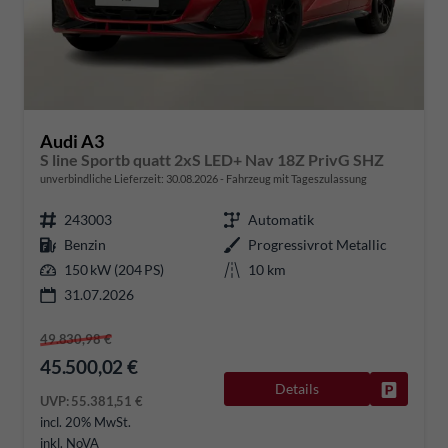
Audi A3
S line Sportb quatt 2xS LED+ Nav 18Z PrivG SHZ
unverbindliche Lieferzeit:
30.08.2026
Fahrzeug mit Tageszulassung
243003
Automatik
Benzin
Progressivrot Metallic
150 kW (204 PS)
10 km
31.07.2026
49.830,98 €
45.500,02 €
Details
Fahrzeug
UVP:
55.381,51 €
incl. 20% MwSt.
inkl. NoVA