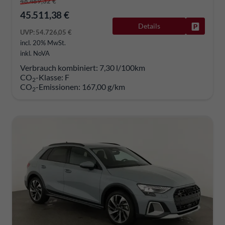
48.489,32 €
45.511,38 €
Details
Fahrzeug
UVP:
54.726,05 €
incl. 20% MwSt.
inkl. NoVA
Verbrauch kombiniert:
7,30 l/100km
CO
-Klasse:
F
2
CO
-Emissionen:
167,00 g/km
2