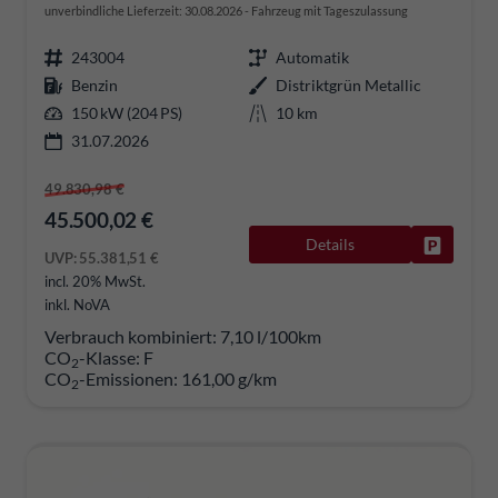
unverbindliche Lieferzeit:
30.08.2026
Fahrzeug mit Tageszulassung
243004
Automatik
Benzin
Distriktgrün Metallic
150 kW (204 PS)
10 km
31.07.2026
49.830,98 €
45.500,02 €
Details
Fahrzeug
UVP:
55.381,51 €
incl. 20% MwSt.
inkl. NoVA
Verbrauch kombiniert:
7,10 l/100km
CO
-Klasse:
F
2
CO
-Emissionen:
161,00 g/km
2