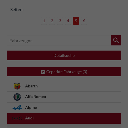
Seiten:
1
2
3
4
5
6
Fahrzeugnr.
Detailsuche
Geparkte Fahrzeuge (
0
)
Abarth
Alfa Romeo
Alpine
Audi