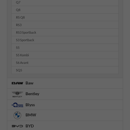
Q7
Q8
RS Q8
RS3
RS3 Sportback
S3 Sportback
S5
S5 Kombi
S6 Avant
SQ5
Baw
Bentley
Blyss
BMW
BYD