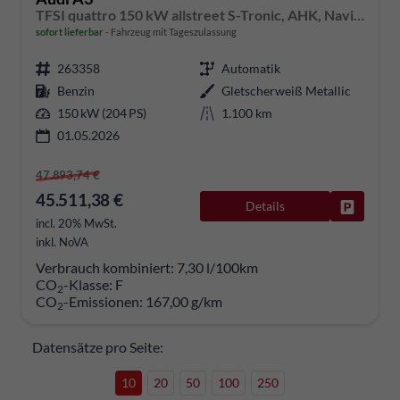
TFSI quattro 150 kW allstreet S-Tronic, AHK, Navi, 18-Zoll, 5-J. Garantie
sofort lieferbar
Fahrzeug mit Tageszulassung
263358
Automatik
Benzin
Gletscherweiß Metallic
150 kW (204 PS)
1.100 km
01.05.2026
47.893,74 €
45.511,38 €
Details
Fahrzeug
incl. 20% MwSt.
inkl. NoVA
Verbrauch kombiniert:
7,30 l/100km
CO
-Klasse:
F
2
CO
-Emissionen:
167,00 g/km
2
Datensätze pro Seite:
10
20
50
100
250