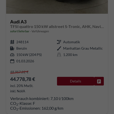
Audi A3
TFSI quattro 150 kW allstreet S-Tronic, AHK, Navi, 18-Zoll, 5-J. Garantie
sofort lieferbar
Vorführwagen
248114
Automatik
Benzin
Manhattan Grau Metallic
150 kW (204 PS)
1.200 km
01.03.2026
48.917,02 €
44.778,78 €
Details
Fahrzeug
incl. 20% MwSt.
inkl. NoVA
Verbrauch kombiniert:
7,10 l/100km
CO
-Klasse:
F
2
CO
-Emissionen:
162,00 g/km
2