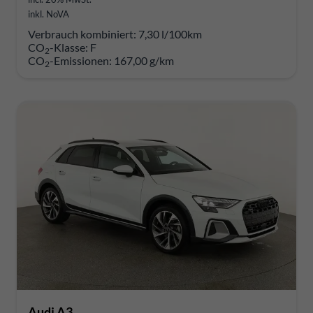
inkl. NoVA
Verbrauch kombiniert:
7,30 l/100km
CO
-Klasse:
F
2
CO
-Emissionen:
167,00 g/km
2
Audi A3