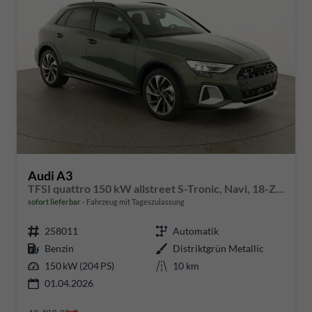
Audi A3
TFSI quattro 150 kW allstreet S-Tronic, Navi, 18-Zoll, 5-J. Garantie
sofort lieferbar
Fahrzeug mit Tageszulassung
258011
Automatik
Benzin
Distriktgrün Metallic
150 kW (204 PS)
10 km
01.04.2026