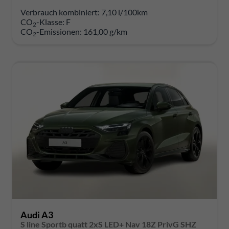
Verbrauch kombiniert:
7,10 l/100km
CO
-Klasse:
F
2
CO
-Emissionen:
161,00 g/km
2
Audi A3
S line Sportb quatt 2xS LED+ Nav 18Z PrivG SHZ