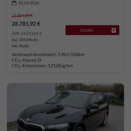
01.03.2026
29.004,28 €
28.781,92 €
Details
Fahrzeug
UVP:
34.033,61 €
incl. 20% MwSt.
inkl. NoVA
Verbrauch kombiniert:
5,90 l/100km
CO
-Klasse:
D
2
CO
-Emissionen:
121,00 g/km
2