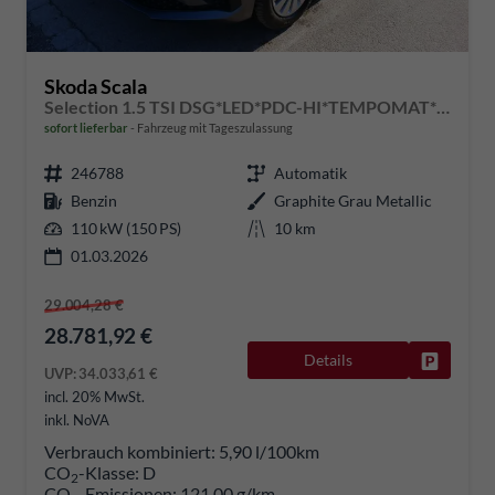
Skoda Scala
Selection 1.5 TSI DSG*LED*PDC-HI*TEMPOMAT*SMARTLINK*SHZ*KLIMA*RADIO
sofort lieferbar
Fahrzeug mit Tageszulassung
246788
Automatik
Benzin
Graphite Grau Metallic
110 kW (150 PS)
10 km
01.03.2026
29.004,28 €
28.781,92 €
Details
Fahrzeug
UVP:
34.033,61 €
incl. 20% MwSt.
inkl. NoVA
Verbrauch kombiniert:
5,90 l/100km
CO
-Klasse:
D
2
CO
-Emissionen:
121,00 g/km