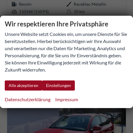
Benzin
Raceblau Metallic
110 kW (150 PS)
10 km
01.04.2026
Wir respektieren Ihre Privatsphäre
29.004,28 €
Unsere Website setzt Cookies ein, um unsere Dienste für Sie
28.781,92 €
bereitzustellen. Hierbei berücksichtigen wir Ihre Auswahl
Details
Fahrzeug
und verarbeiten nur die Daten für Marketing, Analytics und
UVP:
34.033,61 €
Personalisierung, für die Sie uns Ihr Einverständnis geben.
incl. 20% MwSt.
Sie können Ihre Einwilligung jederzeit mit Wirkung für die
inkl. NoVA
Zukunft widerrufen.
Verbrauch kombiniert:
5,90 l/100km
CO
-Klasse:
D
2
CO
-Emissionen:
121,00 g/km
2
Alle akzeptieren
Einstellungen
Datenschutzerklärung
Impressum