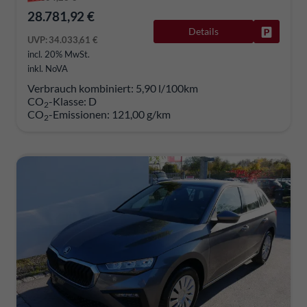
28.781,92 €
Details
Fahrzeug
UVP:
34.033,61 €
incl. 20% MwSt.
inkl. NoVA
Verbrauch kombiniert:
5,90 l/100km
CO
-Klasse:
D
2
CO
-Emissionen:
121,00 g/km
2