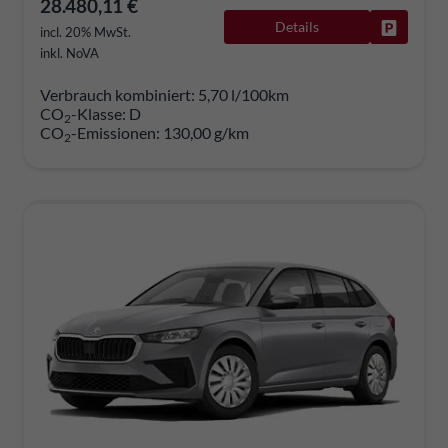
28.480,11 €
Details
Fahrzeug
incl. 20% MwSt.
inkl. NoVA
Verbrauch kombiniert:
5,70 l/100km
CO
-Klasse:
D
2
CO
-Emissionen:
130,00 g/km
2