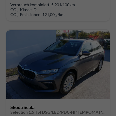
Verbrauch kombiniert:
5,90 l/100km
CO
-Klasse:
D
2
CO
-Emissionen:
121,00 g/km
2
Skoda Scala
Selection 1.5 TSI DSG*LED*PDC-HI*TEMPOMAT*SMARTLINK*SHZ*KLIMA*RADIO