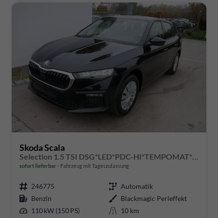
Skoda Scala
Selection 1.5 TSI DSG*LED*PDC-HI*TEMPOMAT*SMARTLINK*SHZ*KLIMA*RADIO
sofort lieferbar
Fahrzeug mit Tageszulassung
246775
Automatik
Benzin
Blackmagic Perleffekt
110 kW (150 PS)
10 km