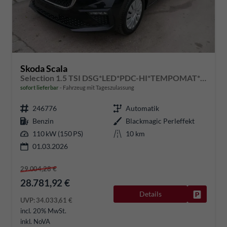
Skoda Scala
Selection 1.5 TSI DSG*LED*PDC-HI*TEMPOMAT*SMARTLINK*SHZ*KLIMA*RADIO
sofort lieferbar
Fahrzeug mit Tageszulassung
246776
Automatik
Benzin
Blackmagic Perleffekt
110 kW (150 PS)
10 km
01.03.2026
29.004,28 €
28.781,92 €
Details
Fahrzeug
UVP:
34.033,61 €
incl. 20% MwSt.
inkl. NoVA