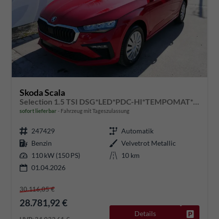
Skoda Scala
Selection 1.5 TSI DSG*LED*PDC-HI*TEMPOMAT*SMARTLINK*SHZ*KLIMA*RADIO
sofort lieferbar
Fahrzeug mit Tageszulassung
247429
Automatik
Benzin
Velvetrot Metallic
110 kW (150 PS)
10 km
01.04.2026
30.116,05 €
28.781,92 €
Details
Fahrzeug