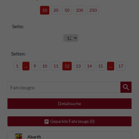
10
20
50
100
250
Seite:
Seiten:
1
...
9
10
11
12
13
14
15
...
17
Fahrzeugnr.
Detailsuche
Geparkte Fahrzeuge (
0
)
Abarth