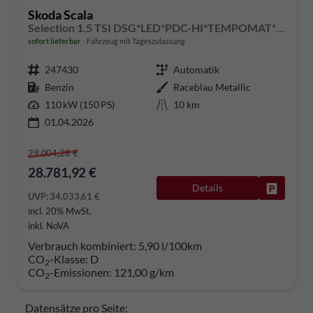
Skoda Scala
Selection 1.5 TSI DSG*LED*PDC-HI*TEMPOMAT*SMARTLINK*SHZ*KLIMA*RADIO
sofort lieferbar
Fahrzeug mit Tageszulassung
247430
Automatik
Benzin
Raceblau Metallic
110 kW (150 PS)
10 km
01.04.2026
29.004,28 €
28.781,92 €
Details
Fahrzeug
UVP:
34.033,61 €
incl. 20% MwSt.
inkl. NoVA
Verbrauch kombiniert:
5,90 l/100km
CO
-Klasse:
D
2
CO
-Emissionen:
121,00 g/km
2
Datensätze pro Seite: