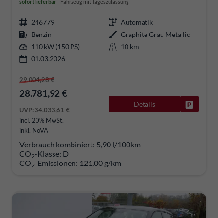
sofort lieferbar
Fahrzeug mit Tageszulassung
246779
Automatik
Benzin
Graphite Grau Metallic
110 kW (150 PS)
10 km
01.03.2026
29.004,28 €
28.781,92 €
Details
Fahrzeug
UVP:
34.033,61 €
incl. 20% MwSt.
inkl. NoVA
Verbrauch kombiniert:
5,90 l/100km
CO
-Klasse:
D
2
CO
-Emissionen:
121,00 g/km
2