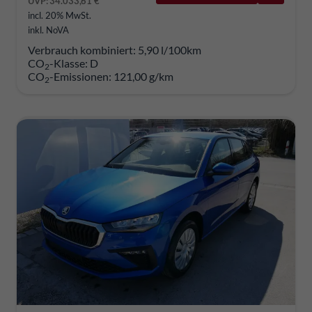
UVP:
34.033,61 €
incl. 20% MwSt.
inkl. NoVA
Verbrauch kombiniert:
5,90 l/100km
CO
-Klasse:
D
2
CO
-Emissionen:
121,00 g/km
2