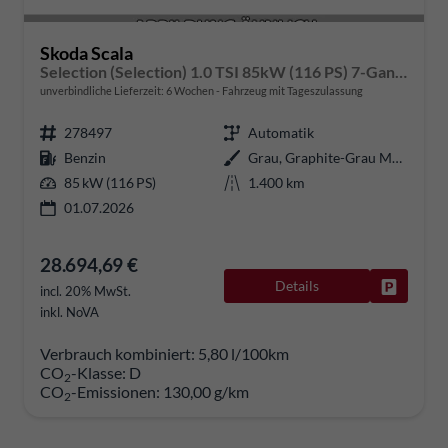
Skoda Scala
Selection (Selection) 1.0 TSI 85kW (116 PS) 7-Gang DSG
unverbindliche Lieferzeit:
6 Wochen
Fahrzeug mit Tageszulassung
278497
Automatik
Benzin
Grau, Graphite-Grau Metallic (5X)
85 kW (116 PS)
1.400 km
01.07.2026
28.694,69 €
Details
Fahrzeug
incl. 20% MwSt.
inkl. NoVA
Verbrauch kombiniert:
5,80 l/100km
CO
-Klasse:
D
2
CO
-Emissionen:
130,00 g/km
2