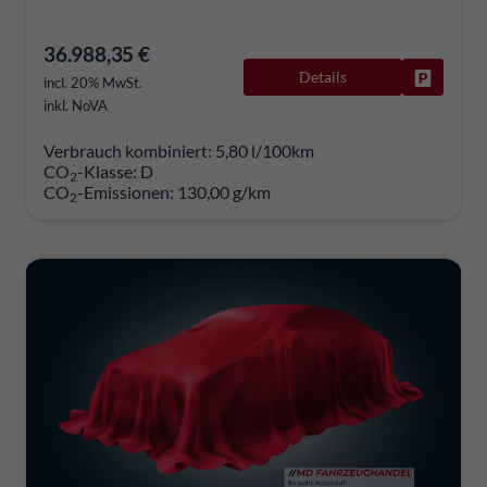
36.988,35 €
Details
Fahrzeug
incl. 20% MwSt.
inkl. NoVA
Verbrauch kombiniert:
5,80 l/100km
CO
-Klasse:
D
2
CO
-Emissionen:
130,00 g/km
2