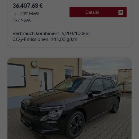
36.407,63 €
Details
Fahrzeug
incl. 20% MwSt.
inkl. NoVA
Verbrauch kombiniert:
6,20 l/100km
CO
-Emissionen:
141,00 g/km
2