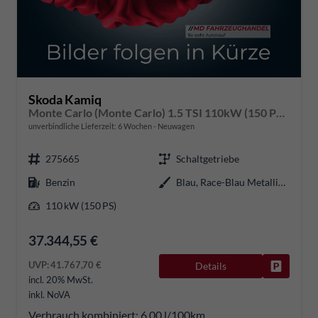
Skoda Kamiq
Monte Carlo (Monte Carlo) 1.5 TSI 110kW (150 PS) 6-Gang Schaltgetriebe
unverbindliche Lieferzeit:
6 Wochen
Neuwagen
275665
Schaltgetriebe
Benzin
Blau, Race-Blau Metallic (8X)
110 kW (150 PS)
37.344,55 €
UVP:
41.767,70 €
Details
Fahrzeug
incl. 20% MwSt.
inkl. NoVA
Verbrauch kombiniert:
6,00 l/100km