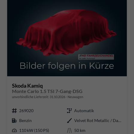
Skoda Kamiq
Monte Carlo 1.5 TSI 7-Gang-DSG
unverbindliche Lieferzeit:
31.10.2026
Neuwagen
269020
Automatik
Benzin
Velvet Rot Metallic / Dach Schwarz
110 kW (150 PS)
50 km