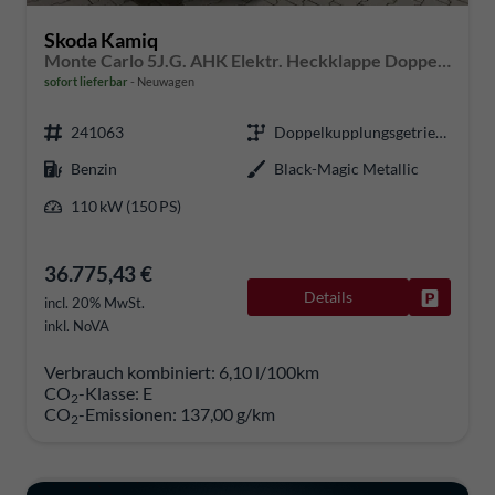
Skoda Kamiq
Monte Carlo 5J.G. AHK Elektr. Heckklappe Doppelter Ladeboden Klimaauto Virt.Cockpit Matrix Kessy PDC v+h
sofort lieferbar
Neuwagen
241063
Doppelkupplungsgetriebe (DSG)
Benzin
Black-Magic Metallic
110 kW (150 PS)
36.775,43 €
Details
Fahrzeug
incl. 20% MwSt.
inkl. NoVA
Verbrauch kombiniert:
6,10 l/100km
CO
-Klasse:
E
2
CO
-Emissionen:
137,00 g/km
2