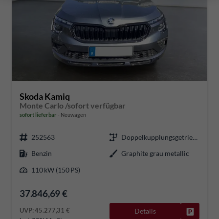
Skoda Kamiq
Monte Carlo /sofort verfügbar
sofort lieferbar
Neuwagen
252563
Doppelkupplungsgetriebe (DSG)
Benzin
Graphite grau metallic
110 kW (150 PS)
37.846,69 €
UVP:
45.277,31 €
Details
Fahrzeug