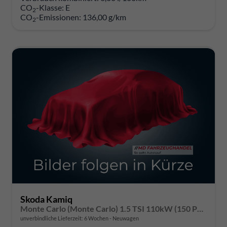
CO
-Klasse:
E
2
CO
-Emissionen:
136,00 g/km
2
Skoda Kamiq
Monte Carlo (Monte Carlo) 1.5 TSI 110kW (150 PS) 6-Gang Schaltgetriebe
unverbindliche Lieferzeit:
6 Wochen
Neuwagen