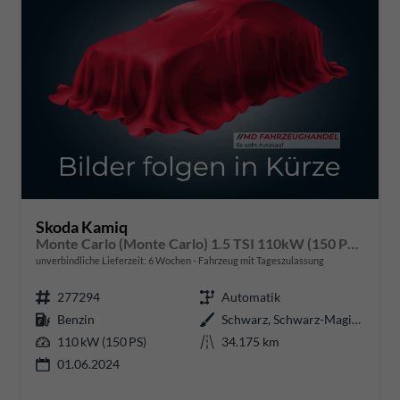
Skoda Kamiq
Monte Carlo (Monte Carlo) 1.5 TSI 110kW (150 PS) 7-Gang DSG
unverbindliche Lieferzeit:
6 Wochen
Fahrzeug mit Tageszulassung
277294
Automatik
Benzin
Schwarz, Schwarz-Magic Perleffekt (1Z)
110 kW (150 PS)
34.175 km
01.06.2024