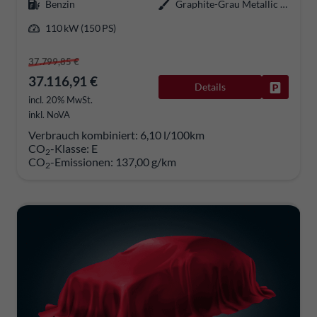
Benzin
Graphite-Grau Metallic / Color Concept Black
110 kW (150 PS)
37.799,85 €
37.116,91 €
Details
Fahrzeug
incl. 20% MwSt.
inkl. NoVA
Verbrauch kombiniert:
6,10 l/100km
CO
-Klasse:
E
2
CO
-Emissionen:
137,00 g/km
2