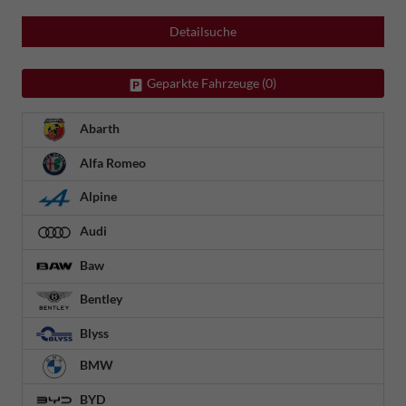
Detailsuche
Geparkte Fahrzeuge (
0
)
Abarth
Alfa Romeo
Alpine
Audi
Baw
Bentley
Blyss
BMW
BYD