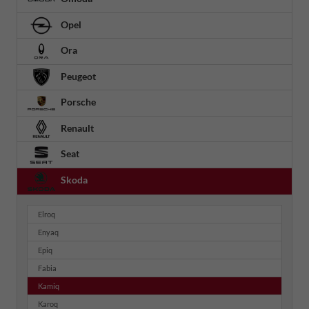
Opel
Ora
Peugeot
Porsche
Renault
Seat
Skoda
Elroq
Enyaq
Epiq
Fabia
Kamiq
Karoq