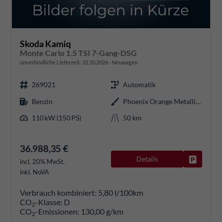
Skoda Kamiq
Monte Carlo 1.5 TSI 7-Gang-DSG
unverbindliche Lieferzeit:
31.10.2026
Neuwagen
269021
Automatik
Benzin
Phoenix Orange Metallic / Dach Schwarz
110 kW (150 PS)
50 km
36.988,35 €
Details
Fahrzeug
incl. 20% MwSt.
inkl. NoVA
Verbrauch kombiniert:
5,80 l/100km
CO
-Klasse:
D
2
CO
-Emissionen:
130,00 g/km
2