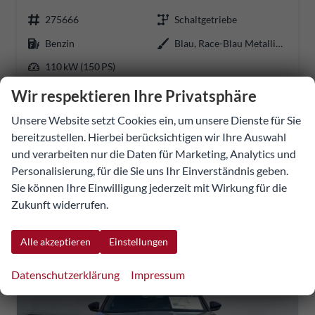
275666
Schaltgetriebe
Benzin
Blau, Race-Blau Metallic (8X)
110 kW (150 PS)
Wir respektieren Ihre Privatsphäre
37.344,55 €
Unsere Website setzt Cookies ein, um unsere Dienste für Sie
UVP:
41.767,70 €
Details
Fahrzeug
bereitzustellen. Hierbei berücksichtigen wir Ihre Auswahl
incl. 20% MwSt.
und verarbeiten nur die Daten für Marketing, Analytics und
inkl. NoVA
Personalisierung, für die Sie uns Ihr Einverständnis geben.
Verbrauch kombiniert:
6,00 l/100km
Sie können Ihre Einwilligung jederzeit mit Wirkung für die
CO
-Klasse:
E
2
CO
-Emissionen:
136,00 g/km
Zukunft widerrufen.
2
Alle akzeptieren
Einstellungen
Datenschutzerklärung
Impressum