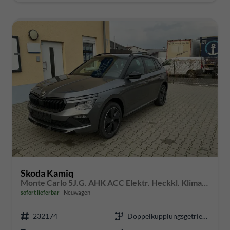
Skoda Kamiq
Monte Carlo 5J.G. AHK ACC Elektr. Heckkl. Klimaauto Virt.Cockpit Matrix Kessy PDC v+h
sofort lieferbar
Neuwagen
232174
Doppelkupplungsgetriebe (DSG)