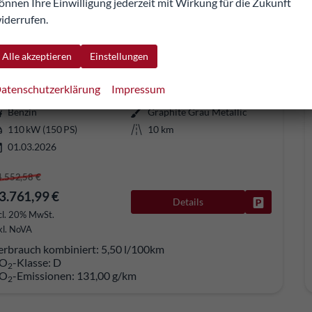
önnen Ihre Einwilligung jederzeit mit Wirkung für die Zukunft
iderrufen.
koda Kamiq
130 Jahre Edition 1,5 TSI DSG*AHK-SCHWENKBAR*TEMPOMAT*SMARTLINK*LENKRADHEIZUNG*KEYLESS-GO*
Alle akzeptieren
Einstellungen
fort lieferbar
Fahrzeug mit Tageszulassung
atenschutzerklärung
Impressum
253341
Automatik
Benzin
Graphite Grau Metallic
110 kW (150 PS)
10 km
01.03.2026
4.552,58 €
3.761,99 €
Details
Fahrzeug pa
cl. 20% MwSt.
kl. NoVA
erbrauch kombiniert:
5,50 l/100km
O
-Klasse:
D
2
O
-Emissionen:
131,00 g/km
2