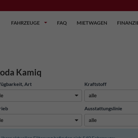
FAHRZEUGE
FAQ
MIETWAGEN
FINANZ
koda Kamiq
fügbarkeit, Art
Kraftstoff
rieb
Ausstattungslinie
n Ihrer aktuellen Filterung befinden sich
540
Fahrzeuge: