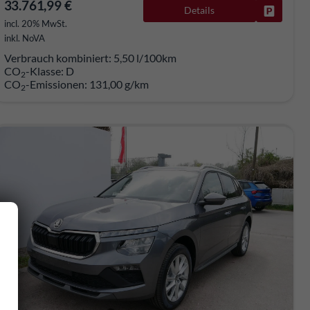
33.761,99 €
Details
rken
Fahrzeug
incl. 20% MwSt.
inkl. NoVA
Verbrauch kombiniert:
5,50 l/100km
CO
-Klasse:
D
2
CO
-Emissionen:
131,00 g/km
2