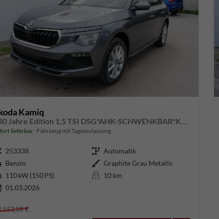
koda Kamiq
130 Jahre Edition 1,5 TSI DSG*AHK-SCHWENKBAR*KAMERA*KESSY*TEMPOMAT*WINTERPAKET*
fort lieferbar
Fahrzeug mit Tageszulassung
253338
Automatik
Benzin
Graphite Grau Metallic
110 kW (150 PS)
10 km
01.03.2026
4.552,58 €