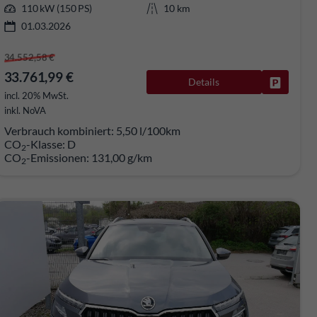
110 kW (150 PS)
10 km
01.03.2026
34.552,58 €
33.761,99 €
Details
rken
Fahrzeug
incl. 20% MwSt.
inkl. NoVA
Verbrauch kombiniert:
5,50 l/100km
CO
-Klasse:
D
2
CO
-Emissionen:
131,00 g/km
2