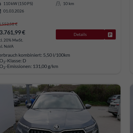
110 kW (150 PS)
10 km
01.03.2026
4.552,58 €
3.761,99 €
Details
Fahrzeug pa
cl. 20% MwSt.
kl. NoVA
erbrauch kombiniert:
5,50 l/100km
O
-Klasse:
D
2
O
-Emissionen:
131,00 g/km
2