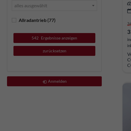
alles ausgewählt
Allradantrieb
(77)
3
3
542
Ergebnisse anzeigen
in
in
zurücksetzen
V
C
C
Anmelden