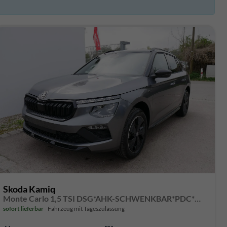
Skoda Kamiq
Monte Carlo 1,5 TSI DSG*AHK-SCHWENKBAR*PDC*MATRIX-LED*KAMERA*SHZ*17-ZOLL
sofort lieferbar
Fahrzeug mit Tageszulassung