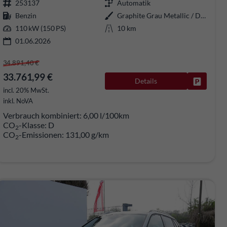
253137
Automatik
Benzin
Graphite Grau Metallic / Dach schwarz
110 kW (150 PS)
10 km
01.06.2026
34.891,40 €
33.761,99 €
Details
Fahrzeug
rken
incl. 20% MwSt.
inkl. NoVA
Verbrauch kombiniert:
6,00 l/100km
CO
-Klasse:
D
2
CO
-Emissionen:
131,00 g/km
2