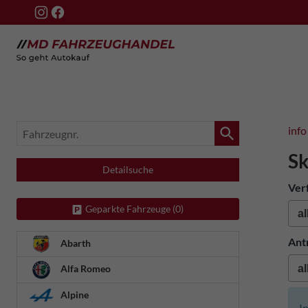
Fahrzeugnr.
info
S
Detailsuche
Ver
Geparkte Fahrzeuge (
0
)
Ant
Abarth
Alfa Romeo
Alpine
I