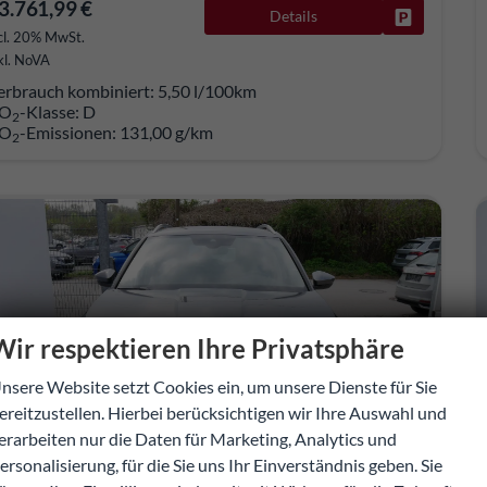
3.761,99 €
Details
Fahrzeug pa
cl. 20% MwSt.
kl. NoVA
erbrauch kombiniert:
5,50 l/100km
O
-Klasse:
D
2
O
-Emissionen:
131,00 g/km
2
Wir respektieren Ihre Privatsphäre
nsere Website setzt Cookies ein, um unsere Dienste für Sie
ereitzustellen. Hierbei berücksichtigen wir Ihre Auswahl und
erarbeiten nur die Daten für Marketing, Analytics und
ersonalisierung, für die Sie uns Ihr Einverständnis geben. Sie