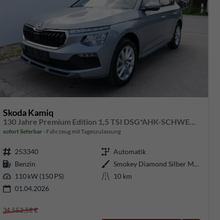
Skoda Kamiq
130 Jahre Premium Edition 1,5 TSI DSG*AHK-SCHWENKBAR*PDC*LED*KAMERA*SHZ*TEMPOMAT
sofort lieferbar
Fahrzeug mit Tageszulassung
253340
Automatik
Benzin
Smokey Diamond Silber Metallic
110 kW (150 PS)
10 km
01.04.2026
34.552,58 €