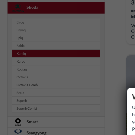
3
Skoda
in
in
Elroq
V
Enyaq
C
C
Epiq
Fabia
Kamiq
Karoq
Kodiaq
Octavia
Octavia Combi
Scala
Superb
U
Superb Combi
b
v
Smart
P
Ssangyong