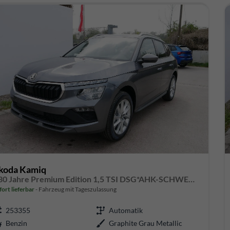
koda Kamiq
130 Jahre Premium Edition 1,5 TSI DSG*AHK-SCHWENKBAR*PDC*LED*KAMERA*SHZ*TEMPOMAT
fort lieferbar
Fahrzeug mit Tageszulassung
253355
Automatik
Benzin
Graphite Grau Metallic