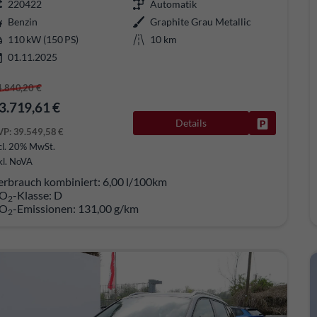
220422
Automatik
Benzin
Graphite Grau Metallic
110 kW (150 PS)
10 km
01.11.2025
4.840,20 €
3.719,61 €
Details
Fahrzeug pa
VP:
39.549,58 €
cl. 20% MwSt.
kl. NoVA
erbrauch kombiniert:
6,00 l/100km
O
-Klasse:
D
2
O
-Emissionen:
131,00 g/km
2