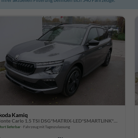
koda Kamiq
Monte Carlo 1.5 TSI DSG*MATRIX-LED*SMARTLINK*PDC-HI*TEMPOMAT*SHZ*17-ZOLL
fort lieferbar
Fahrzeug mit Tageszulassung