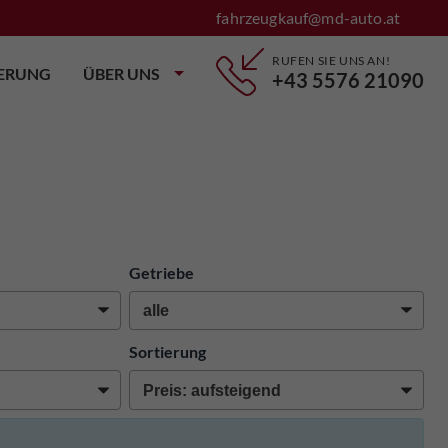
fahrzeugkauf@md-auto.at
RUFEN SIE UNS AN!
IERUNG
ÜBER UNS
+43 5576 21090
Getriebe
Sortierung