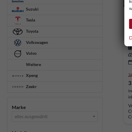
k
w
Suzuki
S
Tesla
so
Toyota
D
Volkswagen
Volvo
Weitere
3
Xpeng
3
Zeekr
in
in
V
Marke
C
alles ausgewählt
C