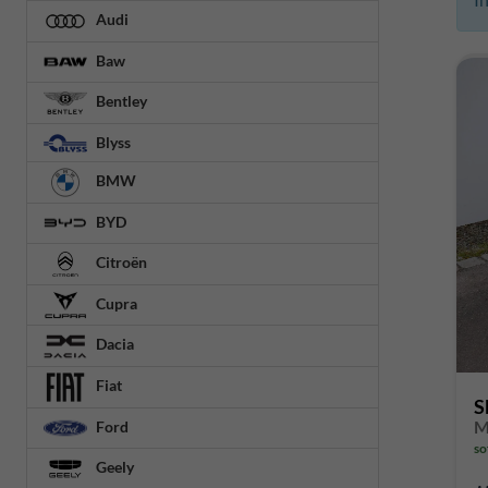
Audi
Baw
Bentley
Blyss
BMW
BYD
Citroën
Cupra
Dacia
Fiat
S
Ford
so
Geely