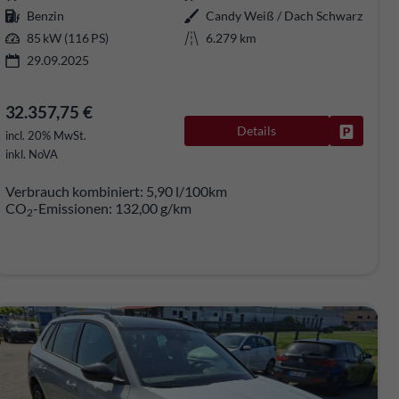
Benzin
Candy Weiß / Dach Schwarz
85 kW (116 PS)
6.279 km
29.09.2025
32.357,75 €
Details
Fahrzeug
incl. 20% MwSt.
rken
inkl. NoVA
Verbrauch kombiniert:
5,90 l/100km
CO
-Emissionen:
132,00 g/km
2