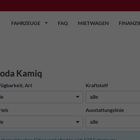
FAHRZEUGE
FAQ
MIETWAGEN
FINANZ
koda Kamiq
fügbarkeit, Art
Kraftstoff
rieb
Ausstattungslinie
n Ihrer aktuellen Filterung befinden sich
538
Fahrzeuge: