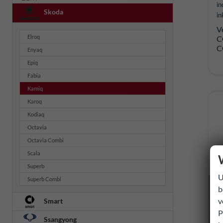
in
Skoda
in
V
Elroq
C
C
Enyaq
Epiq
Fabia
Kamiq
Karoq
Kodiaq
Octavia
Octavia Combi
Scala
Superb
U
Superb Combi
b
v
Smart
P
Ssangyong