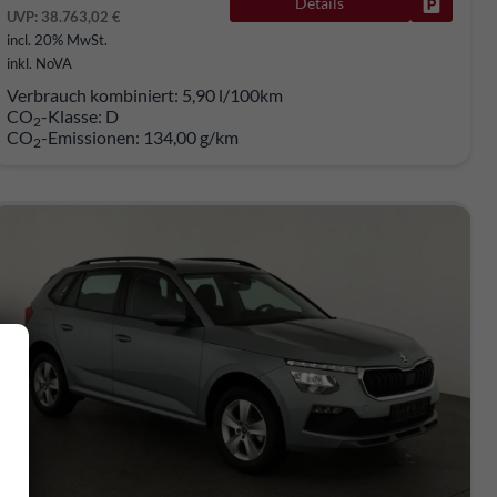
Details
Fahrzeug
UVP:
38.763,02 €
incl. 20% MwSt.
inkl. NoVA
Verbrauch kombiniert:
5,90 l/100km
CO
-Klasse:
D
2
CO
-Emissionen:
134,00 g/km
2