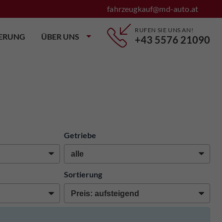
fahrzeugkauf@md-auto.at
RUFEN SIE UNS AN!
IERUNG
ÜBER UNS
+43 5576 21090
Getriebe
Sortierung