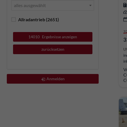
alles ausgewählt
Allradantrieb
(2651)
3
14010
Ergebnisse anzeigen
3
zurücksetzen
U
in
in
V
C
Anmelden
C