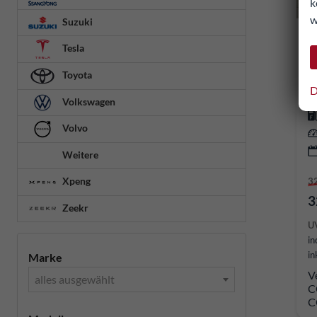
k
w
Suzuki
S
Tesla
so
Toyota
D
Volkswagen
Volvo
Weitere
Xpeng
3
3
Zeekr
U
in
in
Marke
V
alles ausgewählt
C
C