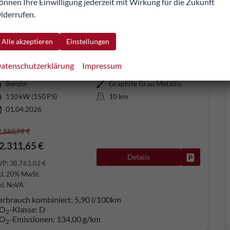
önnen Ihre Einwilligung jederzeit mit Wirkung für die Zukunft
iderrufen.
koda Kamiq
Selection 1.5 TSI DSG Selection, AHK, LED, Kamera, Ladeboden, Winter, 16-Zoll
Alle akzeptieren
Einstellungen
fort lieferbar
Fahrzeug mit Tageszulassung
atenschutzerklärung
Impressum
264903
Automatik
Benzin
Graphite Grau Metallic
110 kW (150 PS)
10 km
01.04.2026
2.880,78 €
2.311,65 €
Details
Fahrzeug pa
VP:
38.763,02 €
cl. 20% MwSt.
kl. NoVA
erbrauch kombiniert:
5,90 l/100km
O
-Klasse:
D
2
O
-Emissionen:
134,00 g/km
2