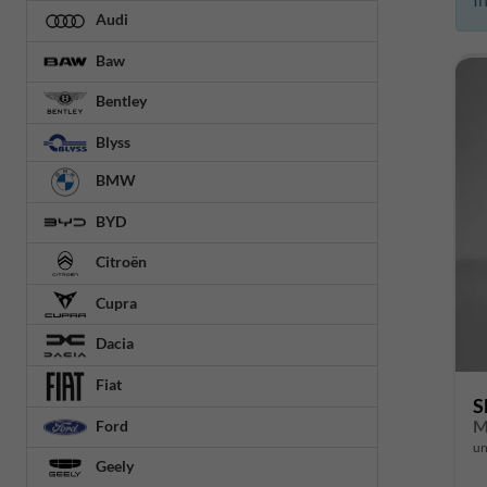
Audi
Baw
Bentley
Blyss
BMW
BYD
Citroën
Cupra
Dacia
Fiat
S
M
Ford
un
Geely