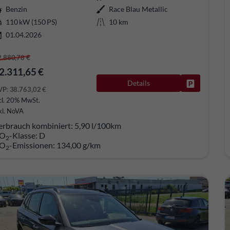
Benzin
Race Blau Metallic
110 kW (150 PS)
10 km
01.04.2026
2.880,78 €
2.311,65 €
Details
Fahrzeug pa
VP:
38.763,02 €
cl. 20% MwSt.
kl. NoVA
erbrauch kombiniert:
5,90 l/100km
O
-Klasse:
D
2
O
-Emissionen:
134,00 g/km
2