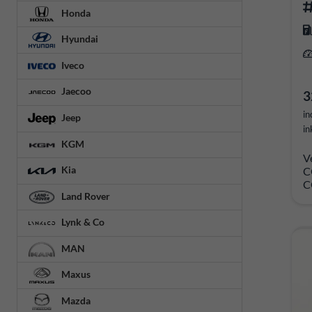
Honda
Hyundai
Iveco
Jaecoo
3
in
Jeep
in
KGM
V
Kia
C
C
Land Rover
Lynk & Co
MAN
Maxus
Mazda