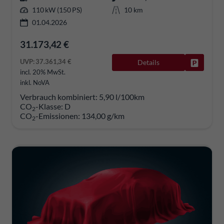
110 kW (150 PS)
10 km
01.04.2026
31.173,42 €
UVP:
37.361,34 €
Details
Fahrzeug
incl. 20% MwSt.
inkl. NoVA
Verbrauch kombiniert:
5,90 l/100km
CO
-Klasse:
D
2
CO
-Emissionen:
134,00 g/km
2