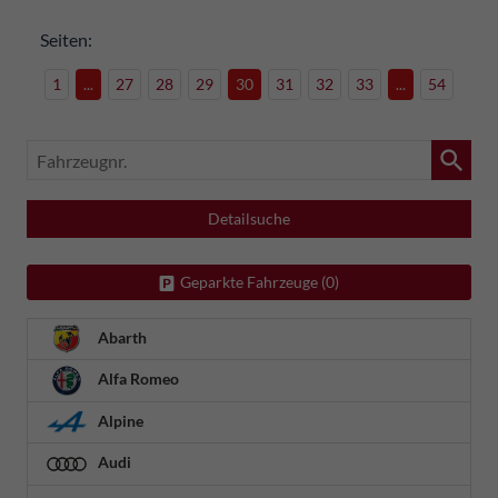
Seiten:
1
...
27
28
29
30
31
32
33
...
54
Fahrzeugnr.
Detailsuche
Geparkte Fahrzeuge (
0
)
Abarth
Alfa Romeo
Alpine
Audi