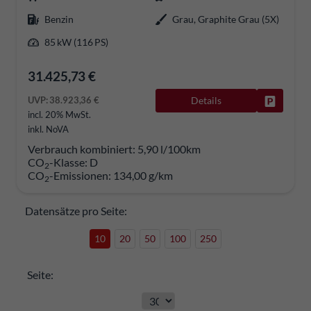
Benzin
Grau, Graphite Grau (5X)
85 kW (116 PS)
31.425,73 €
UVP:
38.923,36 €
Details
Fahrzeug
incl. 20% MwSt.
inkl. NoVA
Verbrauch kombiniert:
5,90 l/100km
CO
-Klasse:
D
2
CO
-Emissionen:
134,00 g/km
2
Datensätze pro Seite:
10
20
50
100
250
Seite: