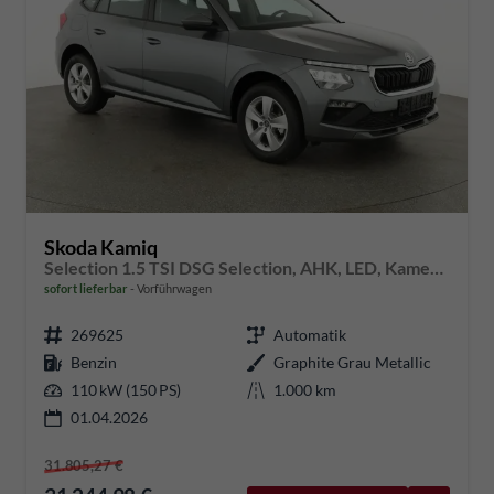
Skoda Kamiq
Selection 1.5 TSI DSG Selection, AHK, LED, Kamera, Ladeboden, Winter, 16-Zoll
sofort lieferbar
Vorführwagen
269625
Automatik
Benzin
Graphite Grau Metallic
110 kW (150 PS)
1.000 km
01.04.2026
31.805,27 €