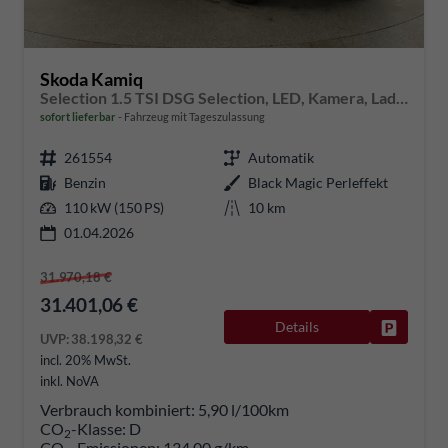
Skoda Kamiq
Selection 1.5 TSI DSG Selection, LED, Kamera, Ladeboden, Winter, 16-Zoll
sofort lieferbar
Fahrzeug mit Tageszulassung
261554
Automatik
Benzin
Black Magic Perleffekt
110 kW (150 PS)
10 km
01.04.2026
31.970,18 €
31.401,06 €
Details
Fahrzeug
UVP:
38.198,32 €
incl. 20% MwSt.
inkl. NoVA
Verbrauch kombiniert:
5,90 l/100km
CO
-Klasse:
D
2
CO
-Emissionen:
134,00 g/km