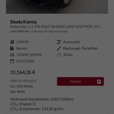
Skoda Kamiq
Selection 1.5 TSI DSG*SMARTLINK*LED*PDC-HI*TEMPOMAT*SHZ*KLIMA
sofort lieferbar
Fahrzeug mit Tageszulassung
238739
Automatik
Benzin
Blackmagic Perleffekt
110 kW (150 PS)
10 km
01.02.2026
31.164,35 €
UVP:
35.929,42 €
Details
Fahrzeug
incl. 20% MwSt.
inkl. NoVA
Verbrauch kombiniert:
6,00 l/100km
CO
-Klasse:
D
2
CO
-Emissionen:
131,00 g/km
2