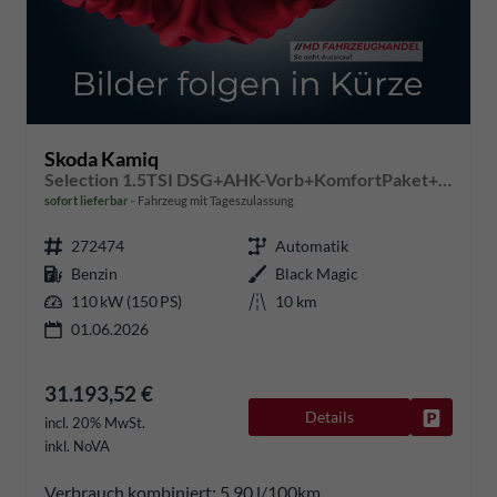
Skoda Kamiq
Selection 1.5TSI DSG+AHK-Vorb+KomfortPaket+BlackPaket+16" DSG+KomfortPaket+BlackPaket+
sofort lieferbar
Fahrzeug mit Tageszulassung
272474
Automatik
Benzin
Black Magic
110 kW (150 PS)
10 km
01.06.2026
31.193,52 €
Details
Fahrzeug
incl. 20% MwSt.
inkl. NoVA
Verbrauch kombiniert:
5,90 l/100km