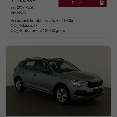
31.244,98 €
Details
Fahrzeug
incl. 20% MwSt.
inkl. NoVA
Verbrauch kombiniert:
5,70 l/100km
CO
-Klasse:
D
2
CO
-Emissionen:
128,00 g/km
2