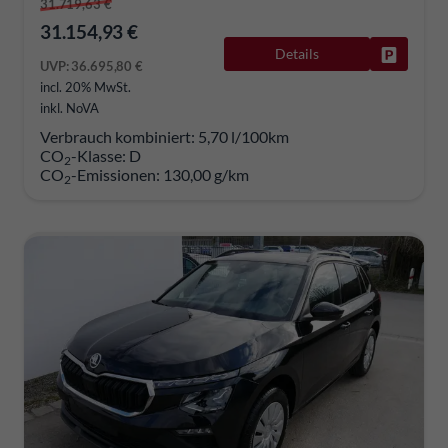
31.719,63 €
31.154,93 €
Details
Fahrzeug
UVP:
36.695,80 €
incl. 20% MwSt.
inkl. NoVA
Verbrauch kombiniert:
5,70 l/100km
CO
-Klasse:
D
2
CO
-Emissionen:
130,00 g/km
2