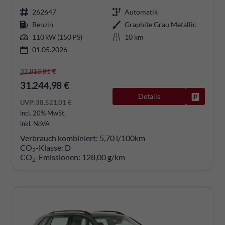
262647
Automatik
Benzin
Graphite Grau Metallic
110 kW (150 PS)
10 km
01.05.2026
32.813,81 €
31.244,98 €
Details
Fahrzeug
UVP:
38.521,01 €
incl. 20% MwSt.
inkl. NoVA
Verbrauch kombiniert:
5,70 l/100km
CO
-Klasse:
D
2
CO
-Emissionen:
128,00 g/km
2