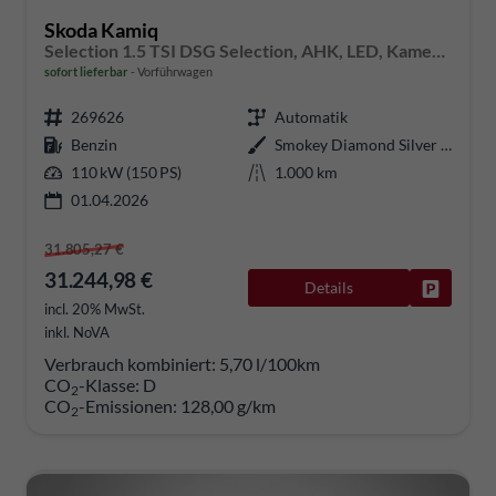
Skoda Kamiq
Selection 1.5 TSI DSG Selection, AHK, LED, Kamera, Ladeboden, Winter, 16-Zoll
sofort lieferbar
Vorführwagen
269626
Automatik
Benzin
Smokey Diamond Silver Metallic
110 kW (150 PS)
1.000 km
01.04.2026
31.805,27 €
31.244,98 €
Details
Fahrzeug
incl. 20% MwSt.
inkl. NoVA
Verbrauch kombiniert:
5,70 l/100km
CO
-Klasse:
D
2
CO
-Emissionen:
128,00 g/km
2