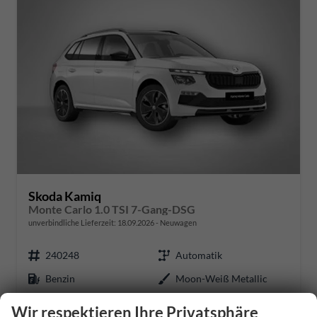
Skoda Kamiq
Monte Carlo 1.0 TSI 7-Gang-DSG
unverbindliche Lieferzeit:
18.09.2026
Neuwagen
240248
Automatik
Benzin
Moon-Weiß Metallic
85 kW (116 PS)
50 km
Wir respektieren Ihre Privatsphäre