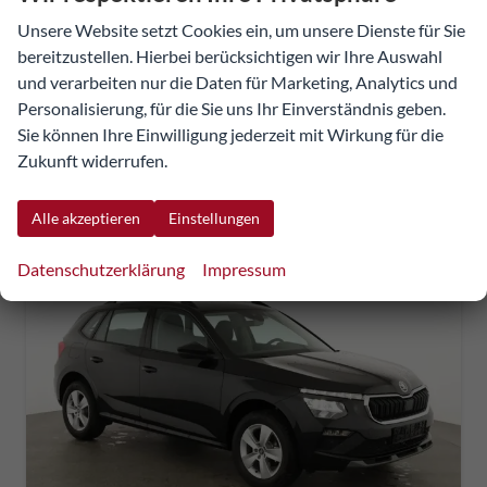
Unsere Website setzt Cookies ein, um unsere Dienste für Sie
31.341,29 €
bereitzustellen. Hierbei berücksichtigen wir Ihre Auswahl
Details
Fahrzeug
incl. 20% MwSt.
und verarbeiten nur die Daten für Marketing, Analytics und
inkl. NoVA
Personalisierung, für die Sie uns Ihr Einverständnis geben.
Sie können Ihre Einwilligung jederzeit mit Wirkung für die
Verbrauch kombiniert:
5,90 l/100km
Zukunft widerrufen.
CO
-Klasse:
D
2
CO
-Emissionen:
132,00 g/km
2
Alle akzeptieren
Einstellungen
Datenschutzerklärung
Impressum