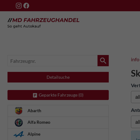
Fahrzeugnr.
info
Sk
Detailsuche
Ver
Geparkte Fahrzeuge (
0
)
Ant
Abarth
Alfa Romeo
Alpine
I