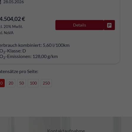
28.05.2026
4.504,02 €
Details
Fahrzeug pa
cl. 20% MwSt.
kl. NoVA
erbrauch kombiniert:
5,60 l/100km
O
-Klasse:
D
2
O
-Emissionen:
128,00 g/km
2
tensätze pro Seite:
10
20
50
100
250
Kontaktaufnahme