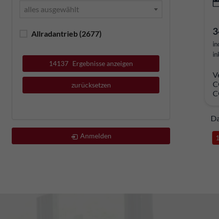
alles ausgewählt
3
Allradantrieb
(2677)
in
in
14137
Ergebnisse anzeigen
V
C
zurücksetzen
C
Da
Anmelden