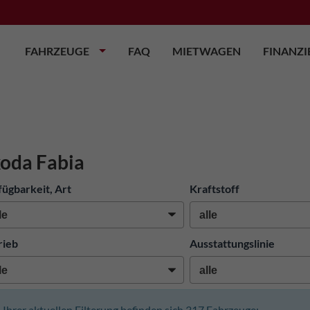
FAHRZEUGE
FAQ
MIETWAGEN
FINANZ
oda Fabia
fügbarkeit, Art
Kraftstoff
rieb
Ausstattungslinie
n Ihrer aktuellen Filterung befinden sich
317
Fahrzeuge: