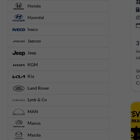
Honda
Hyundai
Iveco
Jaecoo
3
in
Jeep
in
KGM
V
Kia
C
C
Land Rover
Lynk & Co
MAN
Maxus
Mazda