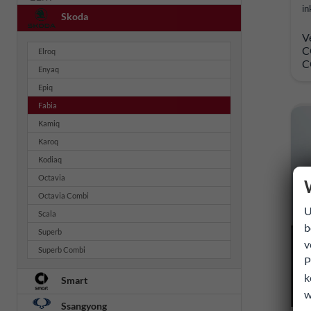
in
Skoda
V
C
Elroq
C
Enyaq
Epiq
Fabia
Kamiq
Karoq
Kodiaq
Octavia
Octavia Combi
U
Scala
b
Superb
v
Superb Combi
P
k
Smart
w
Ssangyong