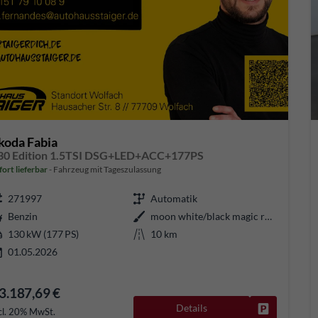
koda Fabia
30 Edition 1.5TSI DSG+LED+ACC+177PS
fort lieferbar
Fahrzeug mit Tageszulassung
271997
Automatik
Benzin
moon white/black magic roof
130 kW (177 PS)
10 km
01.05.2026
3.187,69 €
Details
Fahrzeug pa
cl. 20% MwSt.