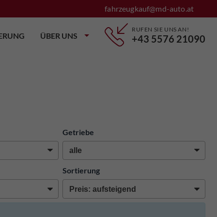
fahrzeugkauf@md-auto.at
RUFEN SIE UNS AN!
IERUNG
ÜBER UNS
+43 5576 21090
Getriebe
Sortierung