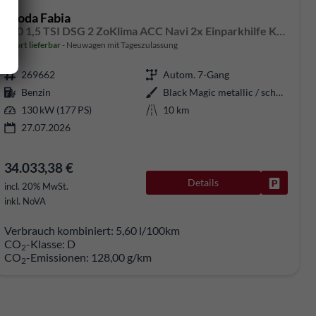
Skoda Fabia
130 1,5 TSI DSG 2 ZoKlima ACC Navi 2x Einparkhilfe Kessy 18 Zoll beheiztes Lenkrad Sitzheizung Sunset 5J Garantie
sofort lieferbar
Neuwagen mit Tageszulassung
269662
Autom. 7-Gang
Benzin
Black Magic metallic / schwarzes Dach
130 kW (177 PS)
10 km
27.07.2026
34.033,38 €
Details
rken
Fahrzeug
incl. 20% MwSt.
inkl. NoVA
Verbrauch kombiniert:
5,60 l/100km
CO
-Klasse:
D
2
CO
-Emissionen:
128,00 g/km
2