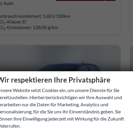
kl. NoVA
erbrauch kombiniert:
5,60 l/100km
O
-Klasse:
D
2
O
-Emissionen:
128,00 g/km
2
Wir respektieren Ihre Privatsphäre
nsere Website setzt Cookies ein, um unsere Dienste für Sie
ereitzustellen. Hierbei berücksichtigen wir Ihre Auswahl und
erarbeiten nur die Daten für Marketing, Analytics und
ersonalisierung, für die Sie uns Ihr Einverständnis geben. Sie
önnen Ihre Einwilligung jederzeit mit Wirkung für die Zukunft
iderrufen.