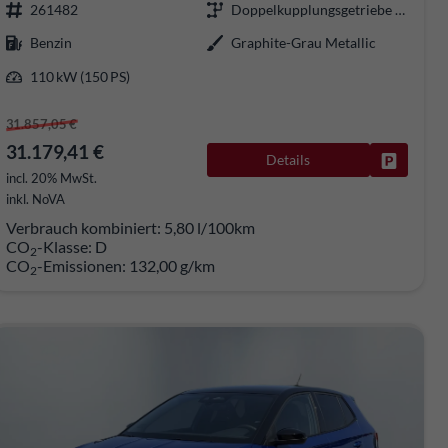
261482
Doppelkupplungsgetriebe (DSG)
Benzin
Graphite-Grau Metallic
110 kW (150 PS)
31.857,05 €
31.179,41 €
Details
rken
Fahrzeug
incl. 20% MwSt.
inkl. NoVA
Verbrauch kombiniert:
5,80 l/100km
CO
-Klasse:
D
2
CO
-Emissionen:
132,00 g/km
2