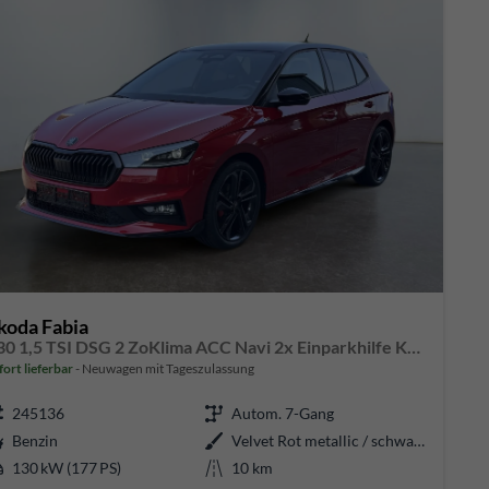
koda Fabia
130 1,5 TSI DSG 2 ZoKlima ACC Navi 2x Einparkhilfe Kessy 18 Zoll beheiztes Lenkrad Sitzheizung Sunset 5J Garantie
fort lieferbar
Neuwagen mit Tageszulassung
245136
Autom. 7-Gang
Benzin
Velvet Rot metallic / schwarzes Dach
130 kW (177 PS)
10 km