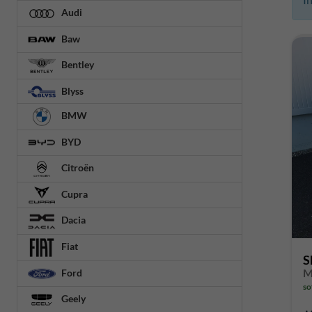
Audi
Baw
Bentley
Blyss
BMW
BYD
Citroën
Cupra
Dacia
Fiat
S
M
Ford
so
Geely