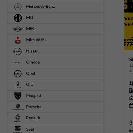
Mercedes-Benz
MG
MINI
Mitsubishi
Nissan
S
Omoda
1
so
Opel
Ora
Peugeot
Porsche
Renault
3
Seat
in