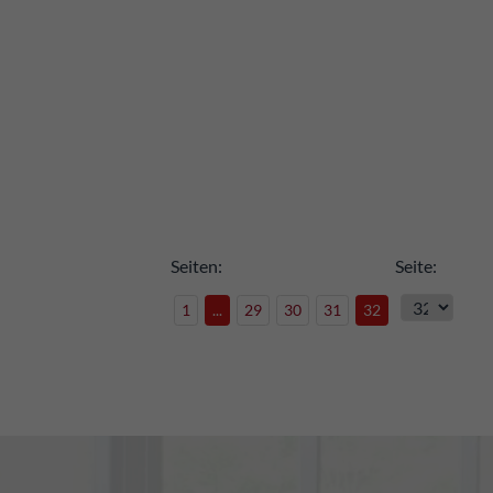
rken
Seiten:
Seite:
1
...
29
30
31
32