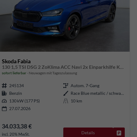
Skoda Fabia
130 1,5 TSI DSG 2 ZoKlima ACC Navi 2x Einparkhilfe Kessy 18 Zoll beheiztes Lenkrad Sitzheizung Sunset 5J Garantie
sofort lieferbar
Neuwagen mit Tageszulassung
245134
Autom. 7-Gang
Benzin
Race Blue metallic / schwarzes Dach
130 kW (177 PS)
10 km
27.07.2026
34.033,38 €
Details
rken
Fahrzeug
incl. 20% MwSt.