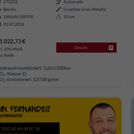
275222
Automatik
Benzin
Graphite-Grau Metallic
140 kW (190 PS)
10 km
01.07.2026
1.022,73 €
Details
Fahrzeug pa
cl. 20% MwSt.
kl. NoVA
erbrauch kombiniert:
5,60 l/100km
O
-Klasse:
D
2
O
-Emissionen:
127,00 g/km
2