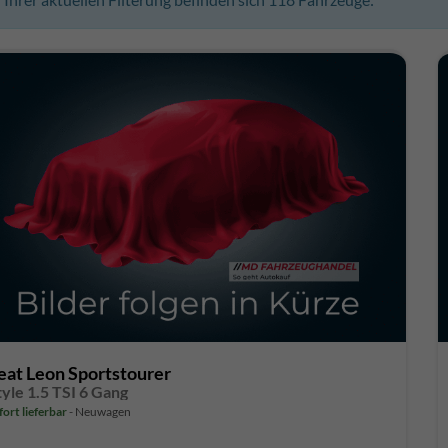
eat Leon Sportstourer
tyle 1.5 TSI 6 Gang
fort lieferbar
Neuwagen