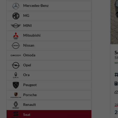
Mercedes-Benz
MG
MINI
Mitsubishi
Nissan
S
Omoda
so
Opel
Ora
Peugeot
Porsche
Renault
2
2
Seat