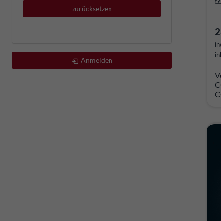
zurücksetzen
2
in
in
Anmelden
V
C
C