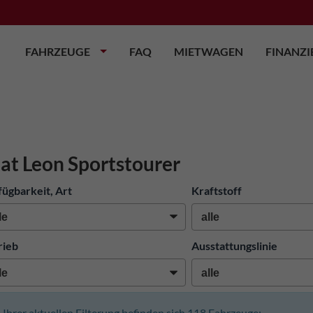
FAHRZEUGE
FAQ
MIETWAGEN
FINANZ
at Leon Sportstourer
fügbarkeit, Art
Kraftstoff
rieb
Ausstattungslinie
n Ihrer aktuellen Filterung befinden sich
118
Fahrzeuge: