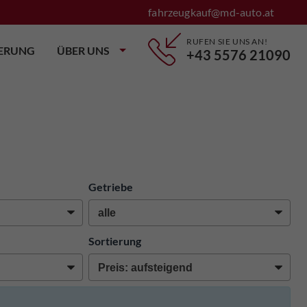
fahrzeugkauf@md-auto.at
RUFEN SIE UNS AN!
IERUNG
ÜBER UNS
+43 5576 21090
Getriebe
Sortierung