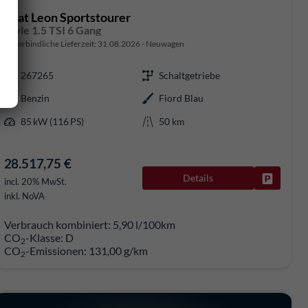
Seat Leon Sportstourer
Style 1.5 TSI 6 Gang
unverbindliche Lieferzeit:
31.08.2026
Neuwagen
267265
Schaltgetriebe
Benzin
Fiord Blau
85 kW (116 PS)
50 km
28.517,75 €
Details
rken
Fahrzeug
incl. 20% MwSt.
inkl. NoVA
Verbrauch kombiniert:
5,90 l/100km
CO
-Klasse:
D
2
CO
-Emissionen:
131,00 g/km
2