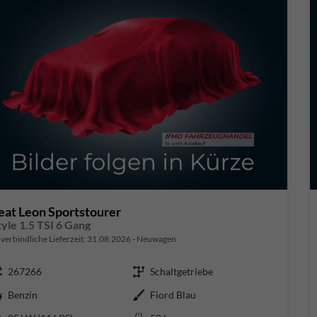
eat Leon Sportstourer
tyle 1.5 TSI 6 Gang
verbindliche Lieferzeit:
31.08.2026
Neuwagen
267266
Schaltgetriebe
Benzin
Fiord Blau