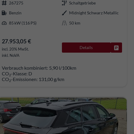
267275
Schaltgetriebe
Benzin
Midnight Schwarz Metallic
85 kW (116 PS)
50 km
27.953,05 €
Details
rken
Fahrzeug
incl. 20% MwSt.
inkl. NoVA
Verbrauch kombiniert:
5,90 l/100km
CO
-Klasse:
D
2
CO
-Emissionen:
131,00 g/km
2