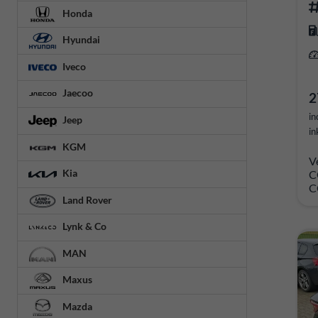
Honda
Hyundai
Iveco
Jaecoo
2
in
Jeep
in
KGM
V
Kia
C
C
Land Rover
Lynk & Co
MAN
Maxus
Mazda