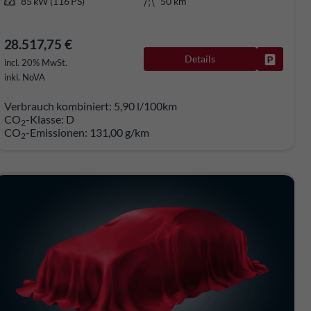
85 kW (116 PS)
50 km
28.517,75 €
Details
rken
Fahrzeug
incl. 20% MwSt.
inkl. NoVA
Verbrauch kombiniert:
5,90 l/100km
CO
-Klasse:
D
2
CO
-Emissionen:
131,00 g/km
2