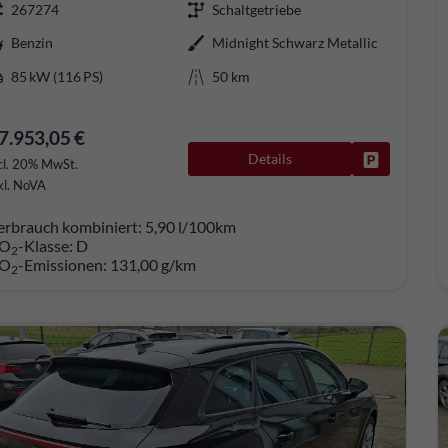
267274
Schaltgetriebe
Benzin
Midnight Schwarz Metallic
85 kW (116 PS)
50 km
7.953,05 €
Details
Fahrzeug pa
cl. 20% MwSt.
kl. NoVA
erbrauch kombiniert:
5,90 l/100km
O
-Klasse:
D
2
O
-Emissionen:
131,00 g/km
2