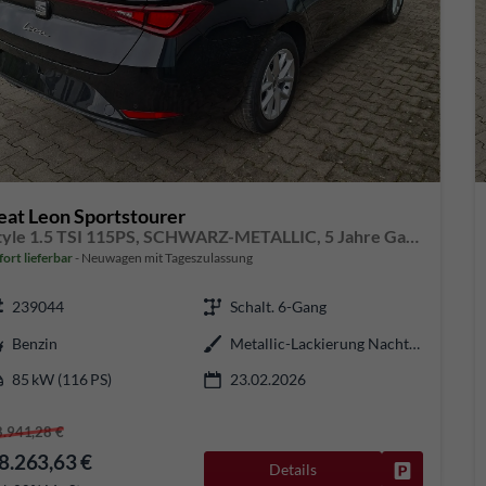
eat Leon Sportstourer
Style 1.5 TSI 115PS, SCHWARZ-METALLIC, 5 Jahre Garantie, 16" ALU, MATRIX-LED, Privacy-Glas, Winter-Paket, 3-Zonen-Climatronic, ParkAssist, Parksensoren v/h, Rückfahrkamera, Radio 10,4" + Full-Link, Tempomat, M-Lederlenkrad, variabler Ladeboden
fort lieferbar
Neuwagen mit Tageszulassung
239044
Schalt. 6-Gang
Benzin
Metallic-Lackierung Nacht-Schwarz
85 kW (116 PS)
23.02.2026
8.941,28 €
8.263,63 €
Details
Fahrzeug pa