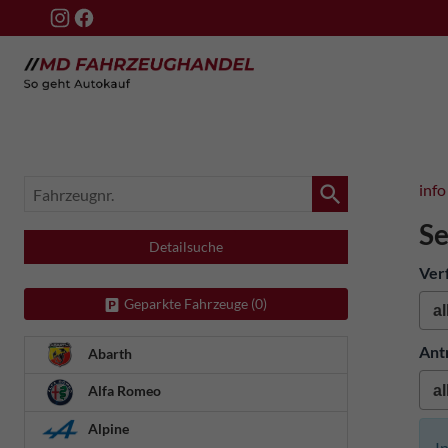
Fahrzeugnr.
info
Se
Detailsuche
Ver
Geparkte Fahrzeuge (
0
)
Ant
Abarth
Alfa Romeo
Alpine
I