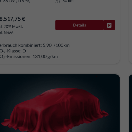
85 kW (116 PS)
50 km
8.517,75 €
Details
Fahrzeug pa
cl. 20% MwSt.
kl. NoVA
erbrauch kombiniert:
5,90 l/100km
O
-Klasse:
D
2
O
-Emissionen:
131,00 g/km
2