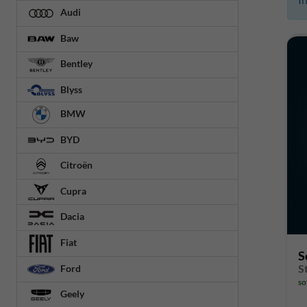
Audi
Baw
Bentley
Blyss
BMW
BYD
Citroën
Cupra
Dacia
Fiat
S
S
Ford
so
Geely