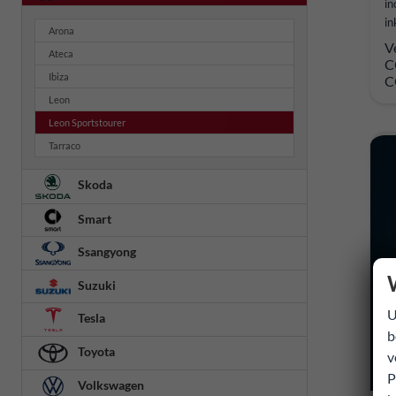
in
in
Arona
V
Ateca
C
Ibiza
C
Leon
Leon Sportstourer
Tarraco
Skoda
Smart
Ssangyong
Suzuki
U
Tesla
b
Toyota
v
P
Volkswagen