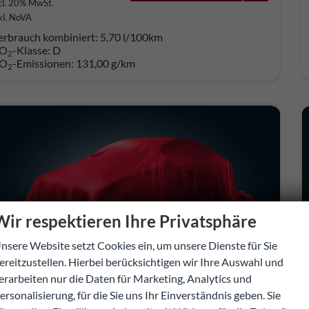
cl. 20% MwSt.
kl. NoVA
erbrauch kombiniert:
5,70 l/100km
O
-Klasse:
D
2
O
-Emissionen:
131,00 g/km
2
Wir respektieren Ihre Privatsphäre
nsere Website setzt Cookies ein, um unsere Dienste für Sie
ereitzustellen. Hierbei berücksichtigen wir Ihre Auswahl und
erarbeiten nur die Daten für Marketing, Analytics und
ersonalisierung, für die Sie uns Ihr Einverständnis geben. Sie