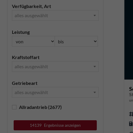
Verfügbarkeit, Art
alles ausgewählt
Leistung
Kraftstoffart
alles ausgewählt
Getriebeart
S
alles ausgewählt
S
un
Allradantrieb
(2677)
14139
Ergebnisse anzeigen