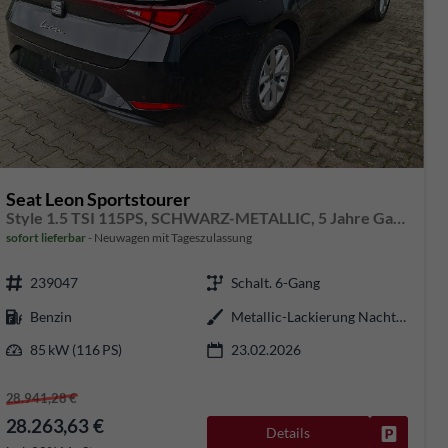
Seat Leon Sportstourer
Style 1.5 TSI 115PS, SCHWARZ-METALLIC, 5 Jahre Garantie, 16" ALU, MATRIX-LED, Privacy-Glas, Winter-Paket, 3-Zonen-Climatronic, ParkAssist, Parksensoren v/h, Rückfahrkamera, Radio 10,4" + Full-Link, Tempomat, M-Lederlenkrad, variabler Ladeboden
sofort lieferbar
Neuwagen mit Tageszulassung
239047
Schalt. 6-Gang
Benzin
Metallic-Lackierung Nacht-Schwarz
85 kW (116 PS)
23.02.2026
28.941,28 €
28.263,63 €
Details
rken
Fahrzeug