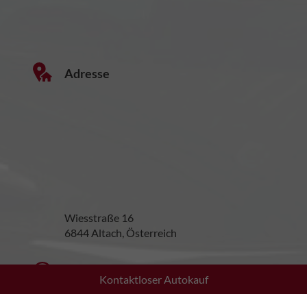
Adresse
Wiesstraße 16
6844 Altach, Österreich
Öffnungszeiten
Kontaktloser Autokauf