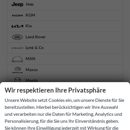
Jeep
KGM
Kia
Land Rover
Lynk & Co
MAN
Maxus
Mazda
Wir respektieren Ihre Privatsphäre
Mercedes-Benz
Unsere Website setzt Cookies ein, um unsere Dienste für Sie
MG
bereitzustellen. Hierbei berücksichtigen wir Ihre Auswahl
MINI
und verarbeiten nur die Daten für Marketing, Analytics und
Personalisierung, für die Sie uns Ihr Einverständnis geben.
Mitsubishi
Sie können Ihre Einwilligung jederzeit mit Wirkung für die