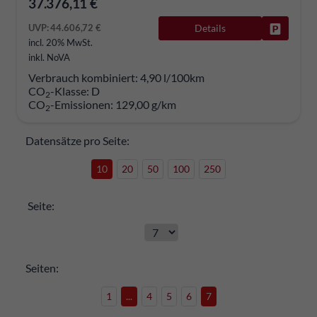
37.376,11 €
UVP:
44.606,72 €
Details
Fahrzeug
incl. 20% MwSt.
inkl. NoVA
Verbrauch kombiniert:
4,90 l/100km
CO
-Klasse:
D
2
CO
-Emissionen:
129,00 g/km
2
Datensätze pro Seite:
10
20
50
100
250
Seite:
Seiten:
1
...
4
5
6
7