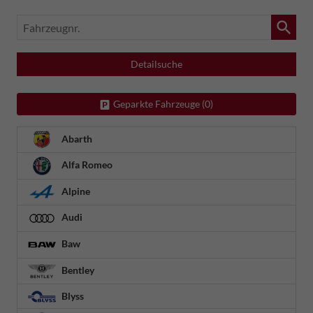
Fahrzeugnr.
Detailsuche
Geparkte Fahrzeuge (
0
)
Abarth
Alfa Romeo
Alpine
Audi
Baw
Bentley
Blyss