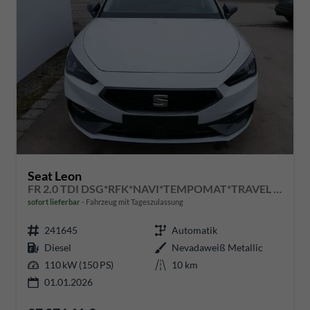
Seat Leon
FR 2.0 TDI DSG*RFK*NAVI*TEMPOMAT*TRAVEL ASSIST* FULL LINK* KEYLESS-GO*
sofort lieferbar
Fahrzeug mit Tageszulassung
241645
Automatik
Diesel
Nevadaweiß Metallic
110 kW (150 PS)
10 km
01.01.2026