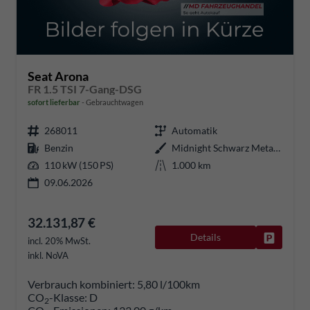
Seat Arona
FR 1.5 TSI 7-Gang-DSG
sofort lieferbar
Gebrauchtwagen
268011
Automatik
Benzin
Midnight Schwarz Metallic
110 kW (150 PS)
1.000 km
09.06.2026
32.131,87 €
Details
Fahrzeug
incl. 20% MwSt.
inkl. NoVA
Verbrauch kombiniert:
5,80 l/100km
CO
-Klasse:
D
2