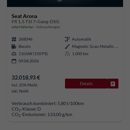
Seat Arona
FR 1.5 TSI 7-Gang-DSG
sofort lieferbar
Gebrauchtwagen
268046
Automatik
Benzin
Magnetic Grau Metallic / Dach in Midnight Schwarz Metallic
110 kW (150 PS)
1.000 km
09.06.2026
32.018,93 €
Details
Fahrzeug
incl. 20% MwSt.
inkl. NoVA
Verbrauch kombiniert:
5,80 l/100km
CO
-Klasse:
D
2
CO
-Emissionen:
133,00 g/km
2