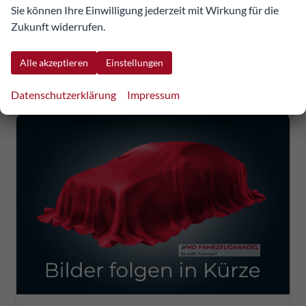
incl. 20% MwSt.
Sie können Ihre Einwilligung jederzeit mit Wirkung für die
inkl. NoVA
Zukunft widerrufen.
Verbrauch kombiniert:
5,80 l/100km
CO
-Klasse:
D
2
Alle akzeptieren
Einstellungen
CO
-Emissionen:
133,00 g/km
2
Datenschutzerklärung
Impressum