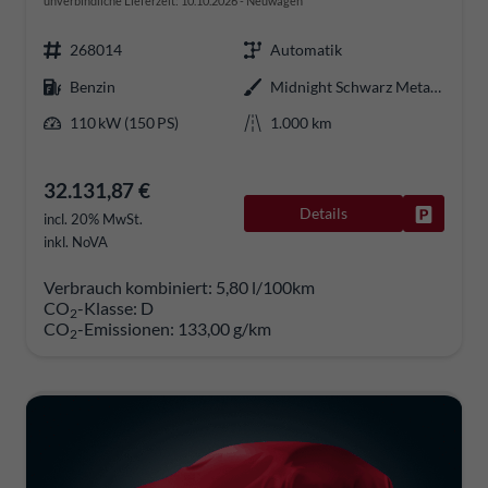
unverbindliche Lieferzeit:
10.10.2026
Neuwagen
268014
Automatik
Benzin
Midnight Schwarz Metallic
110 kW (150 PS)
1.000 km
32.131,87 €
Details
Fahrzeug
incl. 20% MwSt.
inkl. NoVA
Verbrauch kombiniert:
5,80 l/100km
CO
-Klasse:
D
2
CO
-Emissionen:
133,00 g/km
2