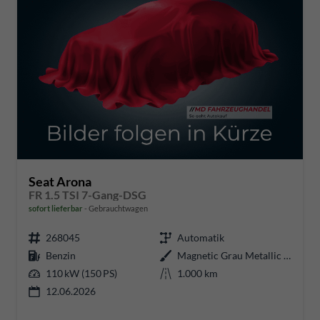
Seat Arona
FR 1.5 TSI 7-Gang-DSG
sofort lieferbar
Gebrauchtwagen
268045
Automatik
Benzin
Magnetic Grau Metallic / Dach in Midnight Schwarz Metallic
110 kW (150 PS)
1.000 km
12.06.2026