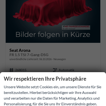
Seat Arona
FR 1.5 TSI 7-Gang-DSG
unverbindliche Lieferzeit:
06.10.2026
Neuwagen
268015
Automatik
Wir respektieren Ihre Privatsphäre
Benzin
Midnight Schwarz Metallic
110 kW (150 PS)
1.000 km
Unsere Website setzt Cookies ein, um unsere Dienste für Sie
bereitzustellen. Hierbei berücksichtigen wir Ihre Auswahl
und verarbeiten nur die Daten für Marketing, Analytics und
32.131,87 €
Personalisierung, für die Sie uns Ihr Einverständnis geben.
Details
Fahrzeug