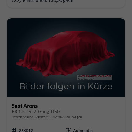
CO
-Emissionen:
133,00 g/km
2
Seat Arona
FR 1.5 TSI 7-Gang-DSG
unverbindliche Lieferzeit:
10.12.2026
Neuwagen
268012
Automatik