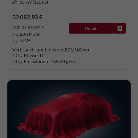
85 kW (116 PS)
32.082,93 €
UVP:
35.873,95 €
Details
Fahrzeug
incl. 20% MwSt.
inkl. NoVA
Verbrauch kombiniert:
5,80 l/100km
CO
-Klasse:
D
2
CO
-Emissionen:
133,00 g/km
2