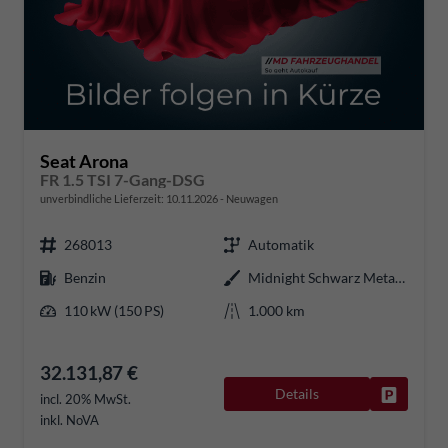
Seat Arona
FR 1.5 TSI 7-Gang-DSG
unverbindliche Lieferzeit:
10.11.2026
Neuwagen
268013
Automatik
Benzin
Midnight Schwarz Metallic
110 kW (150 PS)
1.000 km
32.131,87 €
Details
Fahrzeug
incl. 20% MwSt.
inkl. NoVA