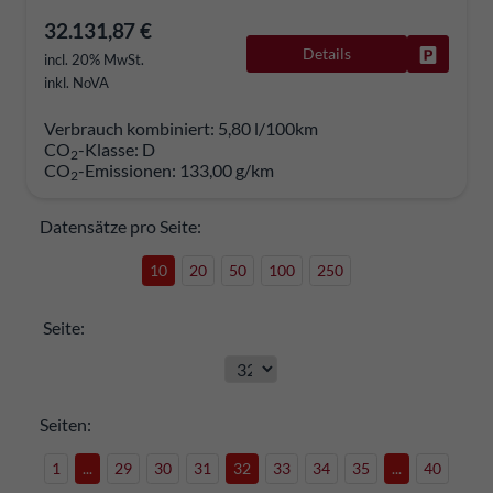
32.131,87 €
Details
Fahrzeug
incl. 20% MwSt.
inkl. NoVA
Verbrauch kombiniert:
5,80 l/100km
CO
-Klasse:
D
2
CO
-Emissionen:
133,00 g/km
2
Datensätze pro Seite:
10
20
50
100
250
Seite:
Seiten:
1
...
29
30
31
32
33
34
35
...
40