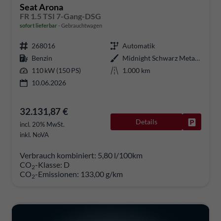
Seat Arona
FR 1.5 TSI 7-Gang-DSG
sofort lieferbar
Gebrauchtwagen
268016
Automatik
Benzin
Midnight Schwarz Metallic
110 kW (150 PS)
1.000 km
10.06.2026
32.131,87 €
Details
Fahrzeug
incl. 20% MwSt.
inkl. NoVA
Verbrauch kombiniert:
5,80 l/100km
CO
-Klasse:
D
2
CO
-Emissionen:
133,00 g/km
2