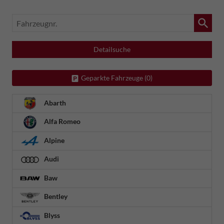
Fahrzeugnr.
Detailsuche
Geparkte Fahrzeuge (
0
)
Abarth
Alfa Romeo
Alpine
Audi
Baw
Bentley
Blyss