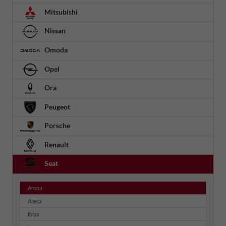
Mitsubishi
Nissan
Omoda
Opel
Ora
Peugeot
Porsche
Renault
Seat
Arona
Ateca
Ibiza