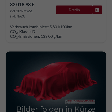
32.018,93 €
Details
Fahrzeug
incl. 20% MwSt.
inkl. NoVA
Verbrauch kombiniert:
5,80 l/100km
CO
-Klasse:
D
2
CO
-Emissionen:
133,00 g/km
2