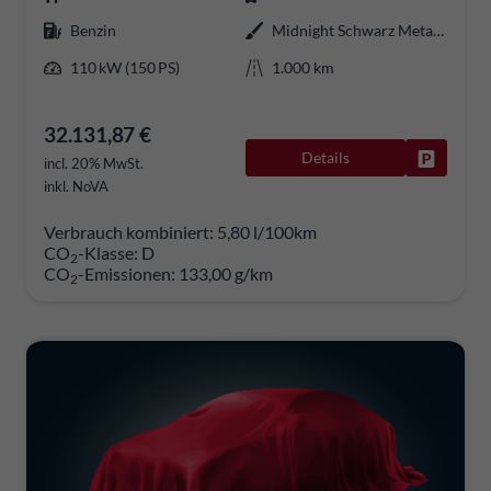
Benzin
Midnight Schwarz Metallic
110 kW (150 PS)
1.000 km
32.131,87 €
Details
Fahrzeug
incl. 20% MwSt.
inkl. NoVA
Verbrauch kombiniert:
5,80 l/100km
CO
-Klasse:
D
2
CO
-Emissionen:
133,00 g/km
2