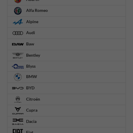
Alfa Romeo
Alpine
Audi
Baw
Bentley
Blyss
BMW
BYD
Citroën
Cupra
Dacia
Fiat