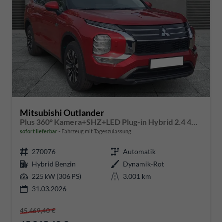
Mitsubishi Outlander
Plus 360° Kamera+SHZ+LED Plug-in Hybrid 2.4 4WD
sofort lieferbar
Fahrzeug mit Tageszulassung
270076
Automatik
Hybrid Benzin
Dynamik-Rot
225 kW (306 PS)
3.001 km
31.03.2026
45.469,40 €