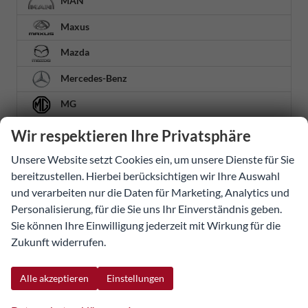
MAN
Maxus
Mazda
Mercedes-Benz
MG
MINI
Wir respektieren Ihre Privatsphäre
Mitsubishi
Unsere Website setzt Cookies ein, um unsere Dienste für Sie
bereitzustellen. Hierbei berücksichtigen wir Ihre Auswahl
ASX
und verarbeiten nur die Daten für Marketing, Analytics und
Personalisierung, für die Sie uns Ihr Einverständnis geben.
Colt
Sie können Ihre Einwilligung jederzeit mit Wirkung für die
Eclipse Cross
Zukunft widerrufen.
Grandis
Outlander
Alle akzeptieren
Einstellungen
Nissan