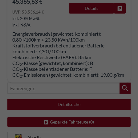
45.365,63 €
Details
Fahrzeug
UVP:
53.536,14 €
incl. 20% MwSt.
inkl. NoVA
Energieverbrauch (gewichtet, kombiniert):
0,80 l/100km + 23,50 kWh/100km
Kraftstoffverbrauch bei entladener Batterie
kombiniert:
7,30 l/100km
Elektrische Reichweite (EAER):
85 km
CO
-Klasse (gewichtet, kombiniert):
B
2
CO
-Klasse bei entladener Batterie:
F
2
CO
-Emissionen (gewichtet, kombiniert):
19,00 g/km
2
Fahrzeugnr.
Detailsuche
Geparkte Fahrzeuge (
0
)
Abarth