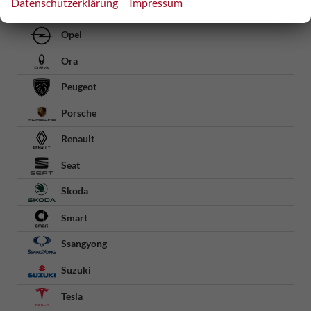
Datenschutzerklärung
Impressum
Omoda
Opel
Ora
Peugeot
Porsche
Renault
Seat
Skoda
Smart
Ssangyong
Suzuki
Tesla