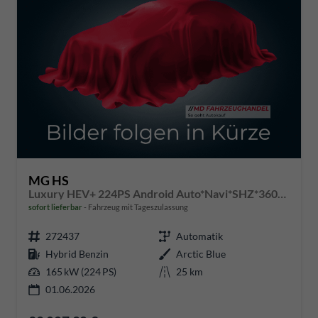
MG HS
Luxury HEV+ 224PS Android Auto*Navi*SHZ*360° Kamera*Keyless*Leder*E-Heck/PDC v/h*
sofort lieferbar
Fahrzeug mit Tageszulassung
272437
Automatik
Hybrid Benzin
Arctic Blue
165 kW (224 PS)
25 km
01.06.2026