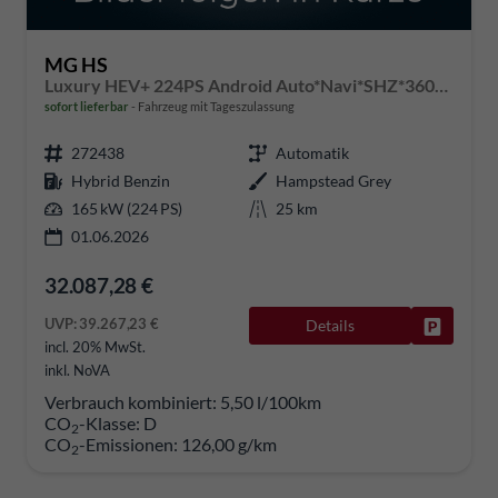
MG HS
Luxury HEV+ 224PS Android Auto*Navi*SHZ*360° Kamera*Keyless*Leder*E-Heck/PDC v/h*
sofort lieferbar
Fahrzeug mit Tageszulassung
272438
Automatik
Hybrid Benzin
Hampstead Grey
165 kW (224 PS)
25 km
01.06.2026
32.087,28 €
UVP:
39.267,23 €
Details
Fahrzeug
incl. 20% MwSt.
inkl. NoVA
Verbrauch kombiniert:
5,50 l/100km
CO
-Klasse:
D
2
CO
-Emissionen:
126,00 g/km
2