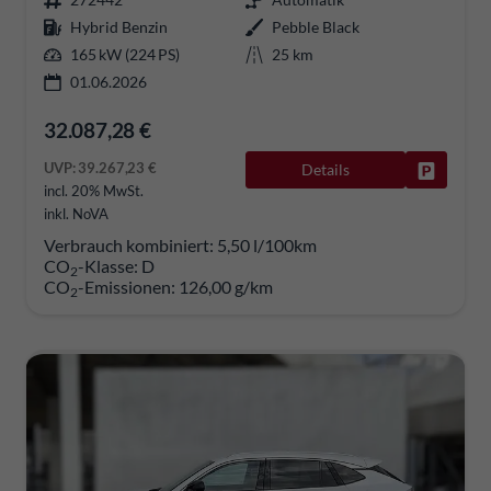
Hybrid Benzin
Pebble Black
165 kW (224 PS)
25 km
01.06.2026
32.087,28 €
UVP:
39.267,23 €
Details
Fahrzeug
incl. 20% MwSt.
inkl. NoVA
Verbrauch kombiniert:
5,50 l/100km
CO
-Klasse:
D
2
CO
-Emissionen:
126,00 g/km
2