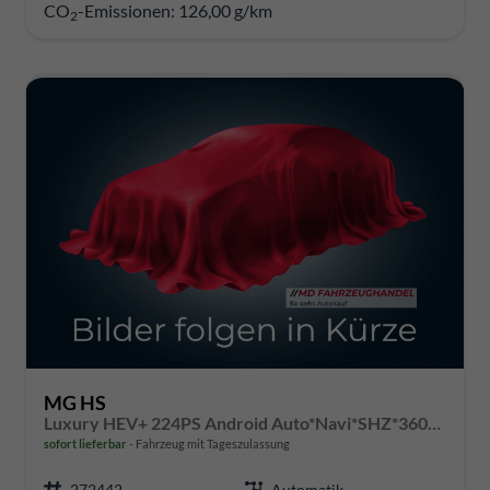
CO
-Emissionen:
126,00 g/km
2
MG HS
Luxury HEV+ 224PS Android Auto*Navi*SHZ*360° Kamera*Keyless*Leder*E-Heck/PDC v/h*
sofort lieferbar
Fahrzeug mit Tageszulassung
272442
Automatik