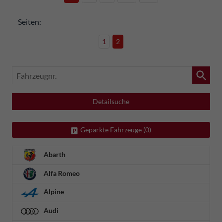
Seiten:
1
2
Fahrzeugnr.
Detailsuche
Geparkte Fahrzeuge (
0
)
Abarth
Alfa Romeo
Alpine
Audi