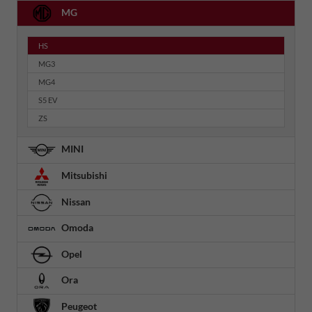
MG
HS
MG3
MG4
S5 EV
ZS
MINI
Mitsubishi
Nissan
Omoda
Opel
Ora
Peugeot