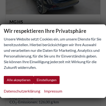
MG HS
Luxury LUXURY>ACC>LED>Elekt.Heckklappe
Wir respektieren Ihre Privatsphäre
sofort lieferbar
Vorführwagen
Unsere Website setzt Cookies ein, um unsere Dienste für Sie
268551
Automatik
bereitzustellen. Hierbei berücksichtigen wir Ihre Auswahl
Hybrid Benzin
Pebble Black
und verarbeiten nur die Daten für Marketing, Analytics und
165 kW (224 PS)
10 km
Personalisierung, für die Sie uns Ihr Einverständnis geben.
01.04.2026
Sie können Ihre Einwilligung jederzeit mit Wirkung für die
Zukunft widerrufen.
33.355,80 €
Details
Fahrzeug
incl. 20% MwSt.
Alle akzeptieren
Einstellungen
inkl. NoVA
Datenschutzerklärung
Impressum
Verbrauch kombiniert:
5,50 l/100km
CO
-Klasse:
D
2
CO
-Emissionen:
126,00 g/km
2