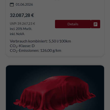
01.06.2026
32.087,28 €
UVP:
39.267,23 €
Details
Fahrzeug
incl. 20% MwSt.
inkl. NoVA
Verbrauch kombiniert:
5,50 l/100km
CO
-Klasse:
D
2
CO
-Emissionen:
126,00 g/km
2