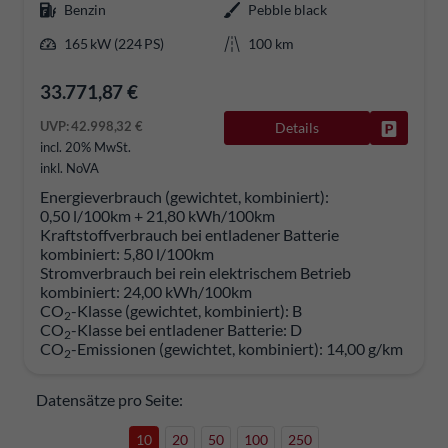
Benzin
Pebble black
165 kW (224 PS)
100 km
33.771,87 €
UVP:
42.998,32 €
Details
Fahrzeug
incl. 20% MwSt.
inkl. NoVA
Energieverbrauch (gewichtet, kombiniert):
0,50 l/100km + 21,80 kWh/100km
Kraftstoffverbrauch bei entladener Batterie
kombiniert:
5,80 l/100km
Stromverbrauch bei rein elektrischem Betrieb
kombiniert:
24,00 kWh/100km
CO
-Klasse (gewichtet, kombiniert):
B
2
CO
-Klasse bei entladener Batterie:
D
2
CO
-Emissionen (gewichtet, kombiniert):
14,00 g/km
2
Datensätze pro Seite:
10
20
50
100
250