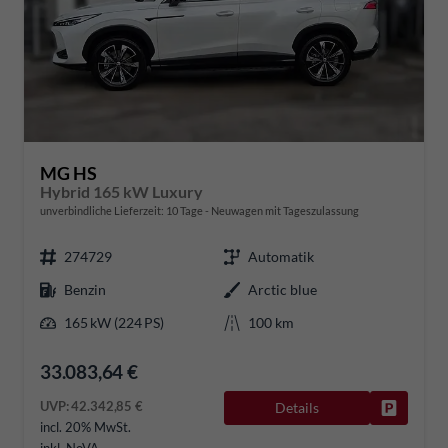
MG HS
Hybrid 165 kW Luxury
unverbindliche Lieferzeit:
10 Tage
Neuwagen mit Tageszulassung
274729
Automatik
Benzin
Arctic blue
165 kW (224 PS)
100 km
33.083,64 €
UVP:
42.342,85 €
Details
Fahrzeug
incl. 20% MwSt.