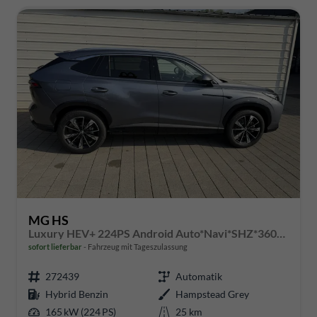
MG HS
Luxury HEV+ 224PS Android Auto*Navi*SHZ*360° Kamera*Keyless*Leder*E-Heck/PDC v/h*
sofort lieferbar
Fahrzeug mit Tageszulassung
272439
Automatik
Hybrid Benzin
Hampstead Grey
165 kW (224 PS)
25 km