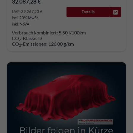
32.087,28 €
UVP:
39.267,23 €
Details
Fahrzeug
incl. 20% MwSt.
inkl. NoVA
Verbrauch kombiniert:
5,50 l/100km
CO
-Klasse:
D
2
CO
-Emissionen:
126,00 g/km
2