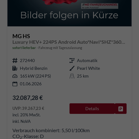
MG HS
Luxury HEV+ 224PS Android Auto*Navi*SHZ*360° Kamera*Keyless*Leder*E-Heck/PDC v/h*
sofort lieferbar
Fahrzeug mit Tageszulassung
272440
Automatik
Hybrid Benzin
Pearl White
165 kW (224 PS)
25 km
01.06.2026
32.087,28 €
UVP:
39.267,23 €
Details
Fahrzeug
incl. 20% MwSt.
inkl. NoVA
Verbrauch kombiniert:
5,50 l/100km
CO
-Klasse:
D
2