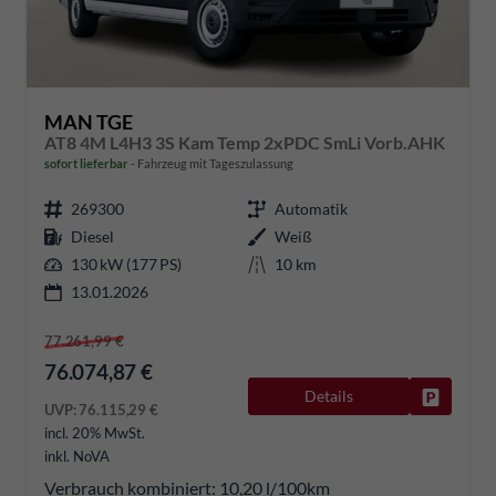
MAN TGE
AT8 4M L4H3 3S Kam Temp 2xPDC SmLi Vorb.AHK
sofort lieferbar
Fahrzeug mit Tageszulassung
269300
Automatik
Diesel
Weiß
130 kW (177 PS)
10 km
13.01.2026
77.261,99 €
76.074,87 €
Details
Fahrzeug
UVP:
76.115,29 €
incl. 20% MwSt.
inkl. NoVA
Verbrauch kombiniert:
10,20 l/100km