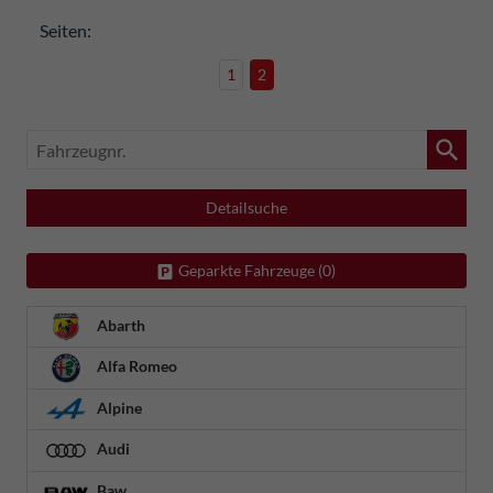
Seiten:
1
2
Fahrzeugnr.
Detailsuche
Geparkte Fahrzeuge (
0
)
Abarth
Alfa Romeo
Alpine
Audi
Baw