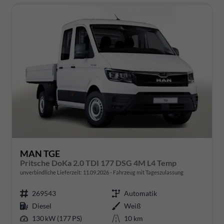
MAN TGE
Pritsche DoKa 2.0 TDI 177 DSG 4M L4 Temp
unverbindliche Lieferzeit:
11.09.2026
Fahrzeug mit Tageszulassung
269543
Automatik
Diesel
Weiß
130 kW (177 PS)
10 km