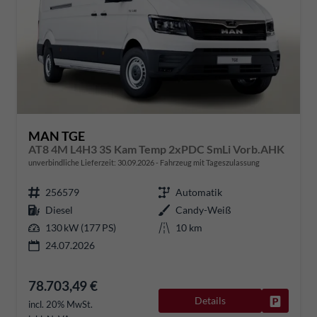
MAN TGE
AT8 4M L4H3 3S Kam Temp 2xPDC SmLi Vorb.AHK
unverbindliche Lieferzeit:
30.09.2026
Fahrzeug mit Tageszulassung
256579
Automatik
Diesel
Candy-Weiß
130 kW (177 PS)
10 km
24.07.2026
78.703,49 €
Details
Fahrzeug
incl. 20% MwSt.