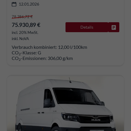
12.01.2026
78.286,72 €
75.930,89 €
Details
Fahrzeug
incl. 20% MwSt.
inkl. NoVA
Verbrauch kombiniert:
12,00 l/100km
CO
-Klasse:
G
2
CO
-Emissionen:
306,00 g/km
2