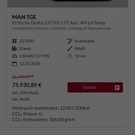
MAN TGE
Pritsche DoKa 2.0 TDI 177 Aut. 4M L4 Temp
unverbindliche Lieferzeit:
11.09.2026
Fahrzeug mit Tageszulassung
227050
Automatik
Diesel
Weiß
130 kW (177 PS)
10 km
12.01.2026
86.743,54 €
75.930,89 €
Details
Fahrzeug
incl. 20% MwSt.
inkl. NoVA
Verbrauch kombiniert:
12,00 l/100km
CO
-Klasse:
G
2
CO
-Emissionen:
306,00 g/km
2