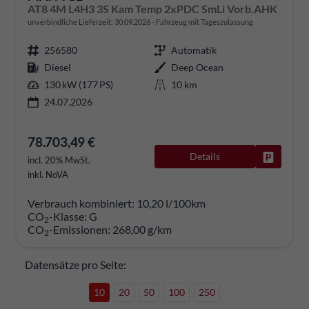
AT8 4M L4H3 3S Kam Temp 2xPDC SmLi Vorb.AHK
unverbindliche Lieferzeit:
30.09.2026
Fahrzeug mit Tageszulassung
256580
Automatik
Diesel
Deep Ocean
130 kW (177 PS)
10 km
24.07.2026
78.703,49 €
Details
Fahrzeug
incl. 20% MwSt.
inkl. NoVA
Verbrauch kombiniert:
10,20 l/100km
CO
-Klasse:
G
2
CO
-Emissionen:
268,00 g/km
2
Datensätze pro Seite:
10
20
50
100
250