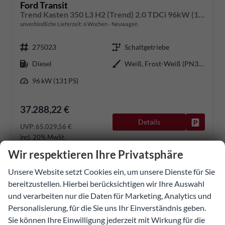
Ford Transit
Trend Kasten 350 L3 H2 (Trend) 2.0 TDCi 96kW (131 PS) 6-Gang Schaltgetriebe
unverbindliche Lieferzeit:
6 Wochen
Neuwagen
275023
Schaltgetriebe
Diesel
Weiß, Frost-Weiß (PN3GZ0)
96 kW (131 PS)
37.288,22 €
Details
Fahrzeug
UVP:
65.029,56 €
incl. 20% MwSt.
Wir respektieren Ihre Privatsphäre
Unsere Website setzt Cookies ein, um unsere Dienste für Sie
bereitzustellen. Hierbei berücksichtigen wir Ihre Auswahl
und verarbeiten nur die Daten für Marketing, Analytics und
Personalisierung, für die Sie uns Ihr Einverständnis geben.
Sie können Ihre Einwilligung jederzeit mit Wirkung für die