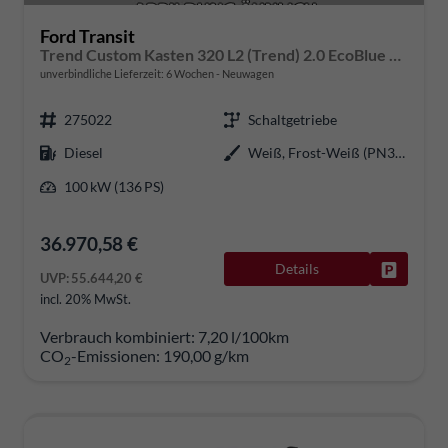
Ford Transit
Trend Custom Kasten 320 L2 (Trend) 2.0 EcoBlue 100kW (136 PS) 6-Gang Schaltgetriebe
unverbindliche Lieferzeit:
6 Wochen
Neuwagen
275022
Schaltgetriebe
Diesel
Weiß, Frost-Weiß (PN3GZ0)
100 kW (136 PS)
36.970,58 €
Details
Fahrzeug
UVP:
55.644,20 €
incl. 20% MwSt.
Verbrauch kombiniert:
7,20 l/100km
CO
-Emissionen:
190,00 g/km
2