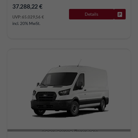
37.288,22 €
Details
Fahrzeug
UVP:
65.029,56 €
incl. 20% MwSt.