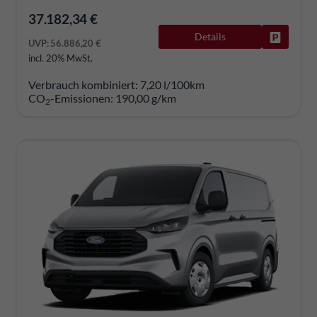
37.182,34 €
Details
Fahrzeug
UVP:
56.886,20 €
incl. 20% MwSt.
Verbrauch kombiniert:
7,20 l/100km
CO
-Emissionen:
190,00 g/km
2