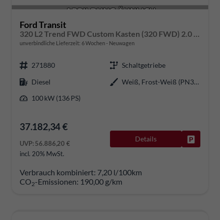
Ford Transit
320 L2 Trend FWD Custom Kasten (320 FWD) 2.0 EcoBlue 100kW (136 PS) 6-Gang Schaltgetriebe
unverbindliche Lieferzeit:
6 Wochen
Neuwagen
271880
Schaltgetriebe
Diesel
Weiß, Frost-Weiß (PN3GZ0)
100 kW (136 PS)
37.182,34 €
Details
Fahrzeug
UVP:
56.886,20 €
incl. 20% MwSt.
Verbrauch kombiniert:
7,20 l/100km
CO
-Emissionen:
190,00 g/km
2