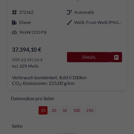
272162
Automatik
Diesel
Weiß, Frost-Weiß (PN3GZ0)
96 kW (131 PS)
37.394,10 €
Details
Fahrzeug
UVP:
63.391,56 €
incl. 20% MwSt.
Verbrauch kombiniert:
8,60 l/100km
CO
-Emissionen:
225,00 g/km
2
Datensätze pro Seite:
10
20
50
100
250
Seite: