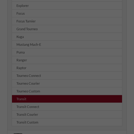
Explorer
Focus
Focus Turnier
Grand Tourneo
Kuga
Mustang Mach-E
Puma
Ranger
Raptor
Tourneo Connect
Tourneo Courier
Tourneo Custom
Transit
Transit Connect
Transit Courier
Transit Custom