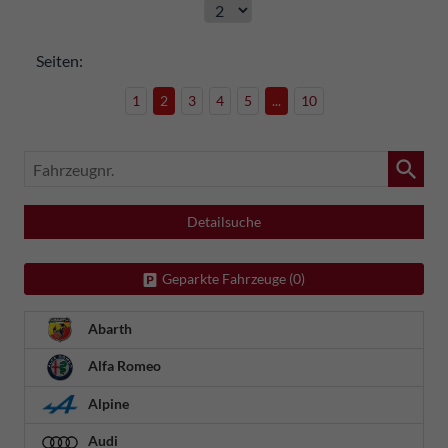
Seiten:
1
2
3
4
5
...
10
Fahrzeugnr.
Detailsuche
Geparkte Fahrzeuge (
0
)
Abarth
Alfa Romeo
Alpine
Audi