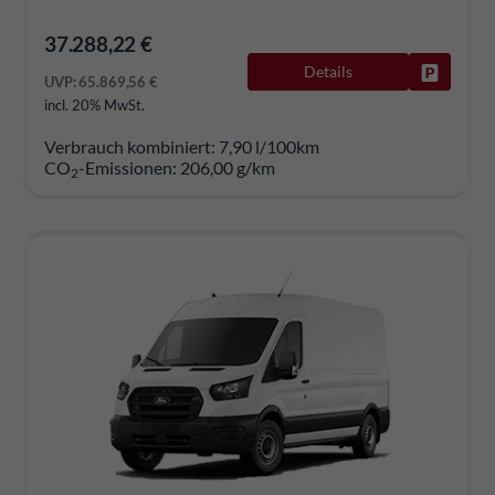
37.288,22 €
Details
Fahrzeug
UVP:
65.869,56 €
incl. 20% MwSt.
Verbrauch kombiniert:
7,90 l/100km
CO
-Emissionen:
206,00 g/km
2