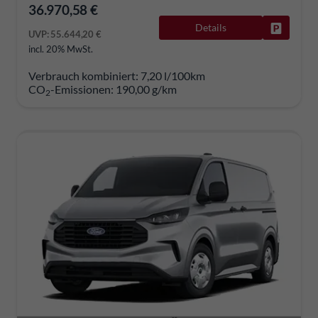
36.970,58 €
Details
Fahrzeug
UVP:
55.644,20 €
incl. 20% MwSt.
Verbrauch kombiniert:
7,20 l/100km
CO
-Emissionen:
190,00 g/km
2