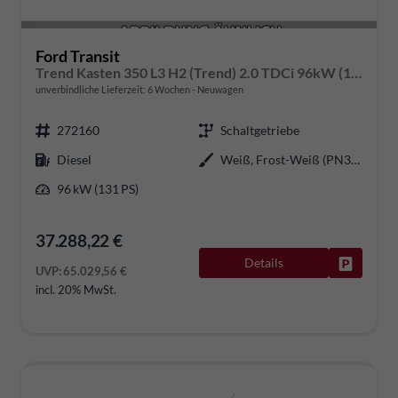
Ford Transit
Trend Kasten 350 L3 H2 (Trend) 2.0 TDCi 96kW (131 PS) 6-Gang Schaltgetriebe
unverbindliche Lieferzeit:
6 Wochen
Neuwagen
272160
Schaltgetriebe
Diesel
Weiß, Frost-Weiß (PN3GZ0)
96 kW (131 PS)
37.288,22 €
Details
Fahrzeug
UVP:
65.029,56 €
incl. 20% MwSt.