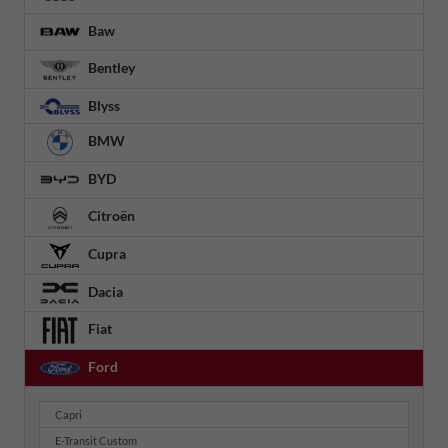
Baw
Bentley
Blyss
BMW
BYD
Citroën
Cupra
Dacia
Fiat
Ford
Capri
E-Transit Custom