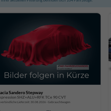
acia Sandero Stepway
xpression SHZ+ALU+RFK TCe 90 CVT
verbindliche Lieferzeit:
30.08.2026
Gebrauchtwagen