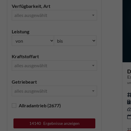
Verfügbarkeit, Art
alles ausgewählt
Leistung
Kraftstoffart
alles ausgewählt
D
E
Getriebeart
un
alles ausgewählt
Allradantrieb
(2677)
14140
Ergebnisse anzeigen
2