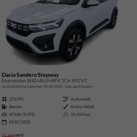
Dacia Sandero Stepway
Expression SHZ+ALU+RFK TCe 90 CVT
unverbindliche Lieferzeit:
30.08.2026
Gebrauchtwagen
275995
Automatik
Benzin
Arktis-Weiß
67 kW (91 PS)
14.350 km
09.07.2025
22.166,30 €