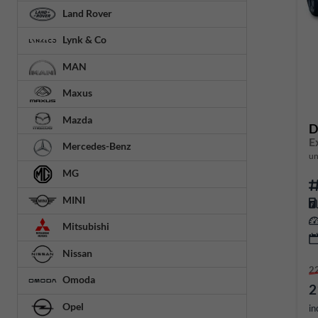
Land Rover
Lynk & Co
MAN
Maxus
Mazda
D
E
Mercedes-Benz
un
MG
MINI
Mitsubishi
Nissan
2
Omoda
2
Opel
in