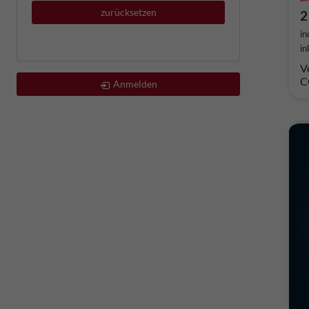
zurücksetzen
2
in
in
V
C
Anmelden