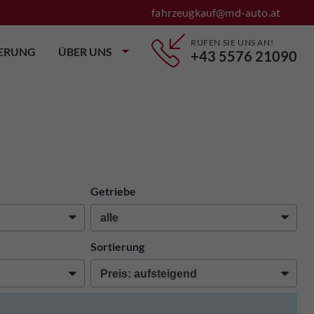
fahrzeugkauf@md-auto.at
RUFEN SIE UNS AN!
IERUNG
ÜBER UNS
+43 5576 21090
Getriebe
Sortierung