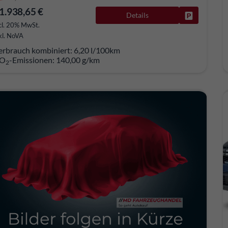
1.938,65 €
Details
Fahrzeug pa
cl. 20% MwSt.
kl. NoVA
erbrauch kombiniert:
6,20 l/100km
O
-Emissionen:
140,00 g/km
2