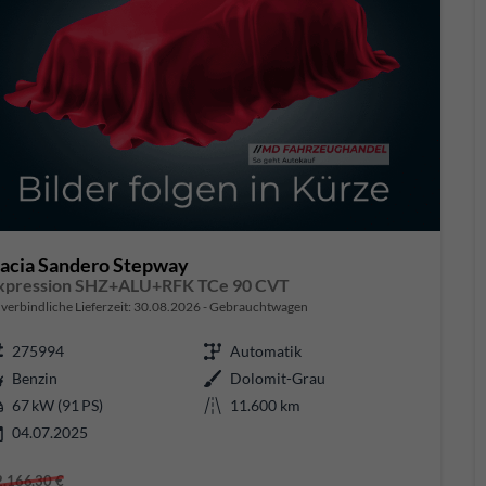
acia Sandero Stepway
xpression SHZ+ALU+RFK TCe 90 CVT
verbindliche Lieferzeit:
30.08.2026
Gebrauchtwagen
275994
Automatik
Benzin
Dolomit-Grau
67 kW (91 PS)
11.600 km
04.07.2025
2.166,30 €