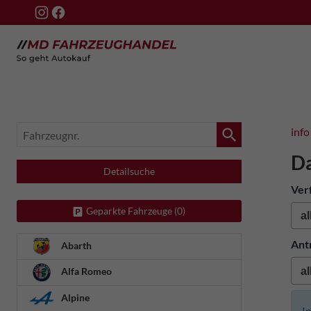
Fahrzeugnr.
info
Da
Detailsuche
Ver
Geparkte Fahrzeuge (
0
)
Ant
Abarth
Alfa Romeo
Alpine
I