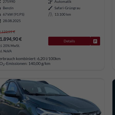
275990
Automatik
Benzin
Safari-Grüngrau
67 kW (91 PS)
13.100 km
28.08.2025
2.122,55 €
1.894,90 €
Details
Fahrzeug pa
cl. 20% MwSt.
kl. NoVA
erbrauch kombiniert:
6,20 l/100km
O
-Emissionen:
140,00 g/km
2