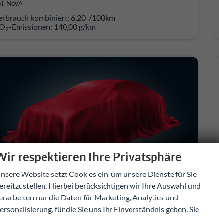
kl. NoVA
erbrauch kombiniert:
6,20 l/100km
O
-Emissionen:
140,00 g/km
2
Wir respektieren Ihre Privatsphäre
nsere Website setzt Cookies ein, um unsere Dienste für Sie
ereitzustellen. Hierbei berücksichtigen wir Ihre Auswahl und
erarbeiten nur die Daten für Marketing, Analytics und
ersonalisierung, für die Sie uns Ihr Einverständnis geben. Sie
acia Sandero Stepway