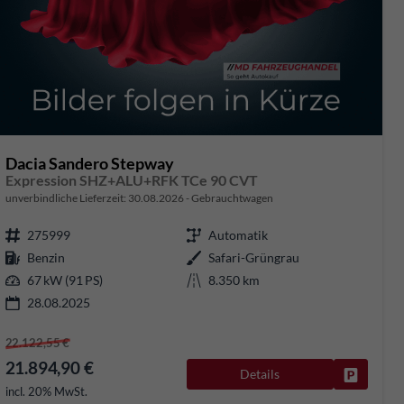
Dacia Sandero Stepway
Expression SHZ+ALU+RFK TCe 90 CVT
unverbindliche Lieferzeit:
30.08.2026
Gebrauchtwagen
275999
Automatik
Benzin
Safari-Grüngrau
67 kW (91 PS)
8.350 km
28.08.2025
22.122,55 €
21.894,90 €
Details
rken
Fahrzeug
incl. 20% MwSt.