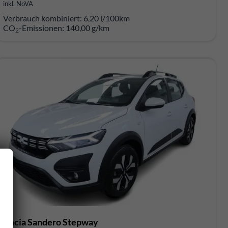
inkl. NoVA
Verbrauch kombiniert:
6,20 l/100km
CO
-Emissionen:
140,00 g/km
2
Dacia Sandero Stepway