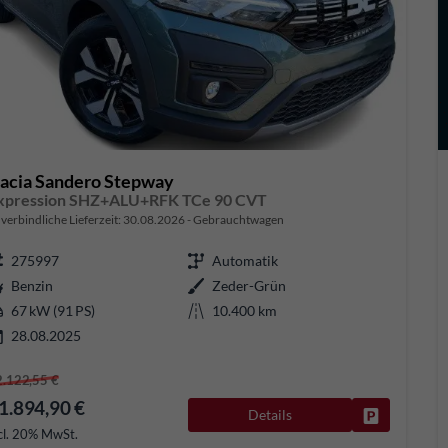
acia Sandero Stepway
xpression SHZ+ALU+RFK TCe 90 CVT
verbindliche Lieferzeit:
30.08.2026
Gebrauchtwagen
275997
Automatik
Benzin
Zeder-Grün
67 kW (91 PS)
10.400 km
28.08.2025
2.122,55 €
1.894,90 €
Details
Fahrzeug pa
cl. 20% MwSt.