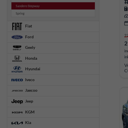
Sandero Stepway
Spring
Fiat
2
Ford
2
Geely
in
in
Honda
V
Hyundai
C
Iveco
Jaecoo
Jeep
KGM
Kia