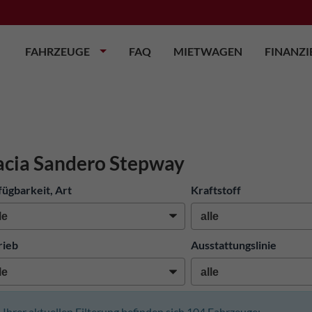
FAHRZEUGE
FAQ
MIETWAGEN
FINANZ
cia Sandero Stepway
fügbarkeit, Art
Kraftstoff
rieb
Ausstattungslinie
n Ihrer aktuellen Filterung befinden sich
104
Fahrzeuge: