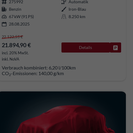
275992
Automatik
Benzin
Iron-Blau
67 kW (91 PS)
8.250 km
28.08.2025
22.122,55 €
21.894,90 €
Details
rken
Fahrzeug
incl. 20% MwSt.
inkl. NoVA
Verbrauch kombiniert:
6,20 l/100km
CO
-Emissionen:
140,00 g/km
2