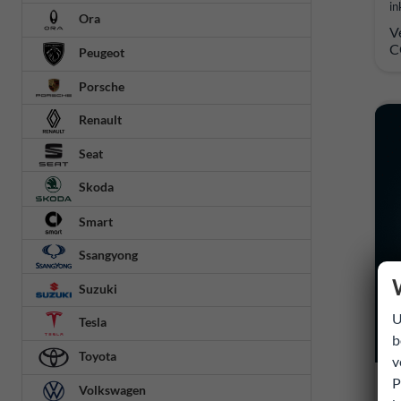
in
Ora
V
C
Peugeot
Porsche
Renault
Seat
Skoda
Smart
Ssangyong
Suzuki
U
Tesla
b
Toyota
v
P
D
Volkswagen