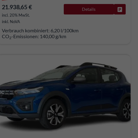
21.938,65 €
Details
rken
Fahrzeug
incl. 20% MwSt.
inkl. NoVA
Verbrauch kombiniert:
6,20 l/100km
CO
-Emissionen:
140,00 g/km
2