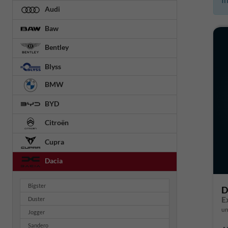
Audi
Baw
Bentley
Blyss
BMW
BYD
Citroën
Cupra
Dacia
Bigster
D
E
Duster
un
Jogger
Sandero